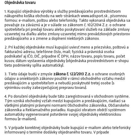
Objednávka tovaru
1. Kupujúci objednáva výrobky a služby predávajúceho prostredníctvom
nákupného košíka obchodu na web-stránkach www.adisport.sk , písomnou
formou: e-mailom, poštou alebo telefonicky. Takto vykonaná objednávka sa
považuje za záväznú a je v súlade so zákonom č. 102/2014 Z.z. o ochrane
spotrebiteľa pri predaji tovaru alebo poskytovaní služieb na základe zmluvy
uzavretej na diaľku alebo zmluvy uzavretej mimo prevádzkových priestorov
predávajúceho a o zmene a doplnení niektorých zákonov.
2. Pri každej objednávke musí kupujúci uviesť meno a priezvisko, poštovú a
fakturačnú adresu, telefónne číslo, mail; fyzická a právnická osoba
podnikateľ aj IČO, DIČ, prípadne IČ DPH, názov tovaru, popis tovaru, počet
kusov, dátum vystavenia objednávky (objednávka prostredníctvom e-shopu
tieto podmienky spĺňa automaticky).
3. Tieto údaje budú v zmysle
zákona č. 122/2013 Z.z.
o ochrane osobných
údajov a oniektorých zákonov použité v rámci obchodného vzťahu medzi
predávajúcim a spotrebiteľom a nebudú poskytnuté tretej osobe (s
výnimkou osoby zabezpečujúcej prepravu tovaru).
4. Po doručení objednávky bude táto zaregistrovaná v obchodnom systéme.
Tým vzniká obchodný vzťah medzi kupujúcim a predávajúcim, riadiaci sa
všetkými platnými právnymi normami Obchodného zákonníka, Občianskeho
zákonníka a Reklamačného poriadku. Kupujúci obratom obdrží systémom
automaticky vygenerované potvrdenie svojej objednávky elektronickou
formou (e-mailom).
5. V prípade korektnej objednávky bude kupujúci e-mailom alebo telefonicky
informovaný o termíne dodávky objednaného tovaru. V prípade