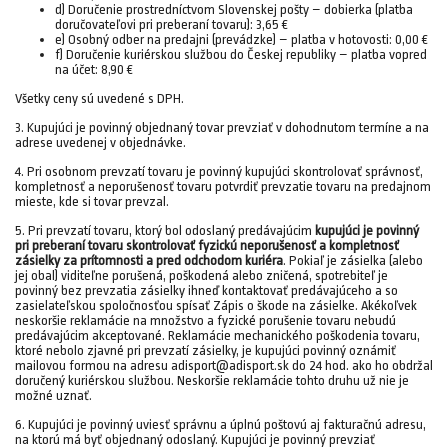
d) Doručenie prostredníctvom Slovenskej pošty – dobierka (platba
doručovateľovi pri preberaní tovaru): 3,65 €
e) Osobný odber na predajni (prevádzke) – platba v hotovosti: 0,00 €
f) Doručenie kuriérskou službou do Českej republiky – platba vopred
na účet: 8,90 €
Všetky ceny sú uvedené s DPH.
3. Kupujúci je povinný objednaný tovar prevziať v dohodnutom termíne a na
adrese uvedenej v objednávke.
4. Pri osobnom prevzatí tovaru je povinný kupujúci skontrolovať správnosť,
kompletnosť a neporušenosť tovaru potvrdiť prevzatie tovaru na predajnom
mieste, kde si tovar prevzal.
5. Pri prevzatí tovaru, ktorý bol odoslaný predávajúcim
kupujúci je povinný
pri preberaní tovaru skontrolovať fyzickú neporušenosť a kompletnosť
zásielky za prítomnosti a pred odchodom kuriéra
. Pokiaľ je zásielka (alebo
jej obal) viditeľne porušená, poškodená alebo zničená, spotrebiteľ je
povinný bez prevzatia zásielky ihneď kontaktovať predávajúceho a so
zasielateľskou spoločnosťou spísať Zápis o škode na zásielke. Akékoľvek
neskoršie reklamácie na množstvo a fyzické porušenie tovaru nebudú
predávajúcim akceptované. Reklamácie mechanického poškodenia tovaru,
ktoré nebolo zjavné pri prevzatí zásielky, je kupujúci povinný oznámiť
mailovou formou na adresu adisport@adisport.sk do 24 hod. ako ho obdržal
doručený kuriérskou službou. Neskoršie reklamácie tohto druhu už nie je
možné uznať.
6. Kupujúci je povinný uviesť správnu a úplnú poštovú aj fakturačnú adresu,
na ktorú má byť objednaný odoslaný. Kupujúci je povinný prevziať