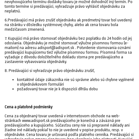
nevyhovujúceho termínu dodávky tovaru je možné dohodnúť iný termín. Po
tomto termíne si predávajúci, vyhradzuje právo vyhlásiť objednávku za
neplatnú.
6.Predávajúci má právo zrušiť objednávku ak predmetný tovar bol uvedený
na stránku v dôsledku systémovej chyby, alebo ak cena tovaru bola
medzičasom zmenená.
7. Kupujúci má právo stornovať objednávku bez poplatku do 24 hodín od jej
odoslania. Objednávku je možné stornovať výlučne písomnou formou (e-
mailom) na adresu adisport@adisport.sk . Potvrdenie stornovania oznámi
predávajúci kupujúcemu tiež výlučne písomnou formou. Písomná forma sa
vyžaduje z dôvodu doložiteľného dokladu storna pre predávajúceho a
zastavenie vybavovania objednávky.
8. Predávajúci si vyhradzuje právo objednávku zrušiť,
kontaktné údaje zákazníka nie sú správne alebo sú chybne vyplnené
v objednávkovom formulári
požadovaný tovar nie je k dispozícii dlhšiu dobu
Cena a platobné podmienky
Cena za objednaný tovar uvedená v internetovom obchode na web-
stránkach www.adisport.sk predávajúceho je konečná a záväzná pre
predávajúceho a kupujúceho. Súčasťou ceny nie sú prepravné náklady ani
žiadne iné náklady pokiaľ to nie je uvedené v popise produktu, resp. v
objednávke. Cena tovaru je určovaná podľa platného cenníka. Predávajúci si