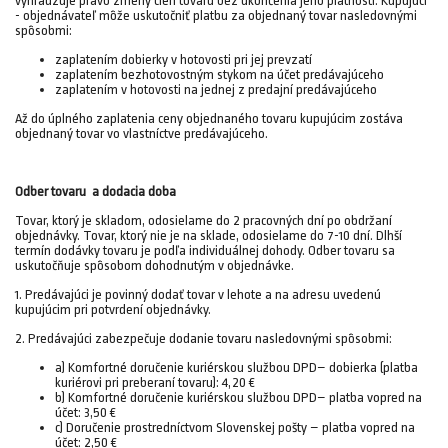
vyhradzuje právo zmeny cien tovaru bez ukončenia jeho platnosti. Kupujúci
- objednávateľ môže uskutočniť platbu za objednaný tovar nasledovnými
spôsobmi:
zaplatením dobierky v hotovosti pri jej prevzatí
zaplatením bezhotovostným stykom na účet predávajúceho
zaplatením v hotovosti na jednej z predajní predávajúceho
Až do úplného zaplatenia ceny objednaného tovaru kupujúcim zostáva
objednaný tovar vo vlastníctve predávajúceho.
Odber tovaru a dodacia doba
Tovar, ktorý je skladom, odosielame do 2 pracovných dní po obdržaní
objednávky. Tovar, ktorý nie je na sklade, odosielame do 7-10 dní. Dlhší
termín dodávky tovaru je podľa individuálnej dohody. Odber tovaru sa
uskutočňuje spôsobom dohodnutým v objednávke.
1. Predávajúci je povinný dodať tovar v lehote a na adresu uvedenú
kupujúcim pri potvrdení objednávky.
2. Predávajúci zabezpečuje dodanie tovaru nasledovnými spôsobmi:
a) Komfortné doručenie kuriérskou službou DPD– dobierka (platba
kuriérovi pri preberaní tovaru): 4,20 €
b) Komfortné doručenie kuriérskou službou DPD– platba vopred na
účet: 3,50 €
c) Doručenie prostredníctvom Slovenskej pošty – platba vopred na
účet: 2,50 €