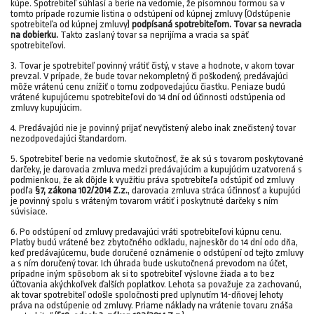
kúpe. Spotrebiteľ súhlasí a berie na vedomie, že písomnou formou sa v
tomto prípade rozumie listina o odstúpení od kúpnej zmluvy (Odstúpenie
spotrebiteľa od kúpnej zmluvy)
podpísaná spotrebiteľom. Tovar sa nevracia
na dobierku.
Takto zaslaný tovar sa neprijíma a vracia sa späť
spotrebiteľovi.
3. Tovar je spotrebiteľ povinný vrátiť čistý, v stave a hodnote, v akom tovar
prevzal. V prípade, že bude tovar nekompletný či poškodený, predávajúci
môže vrátenú cenu znížiť o tomu zodpovedajúcu čiastku. Peniaze budú
vrátené kupujúcemu spotrebiteľovi do 14 dní od účinnosti odstúpenia od
zmluvy kupujúcim.
4. Predávajúci nie je povinný prijať nevyčistený alebo inak znečistený tovar
nezodpovedajúci štandardom.
5. Spotrebiteľ berie na vedomie skutočnosť, že ak sú s tovarom poskytované
darčeky, je darovacia zmluva medzi predávajúcim a kupujúcim uzatvorená s
podmienkou, že ak dôjde k využitiu práva spotrebiteľa odstúpiť od zmluvy
podľa
§7, zákona 102/2014 Z.z.
, darovacia zmluva stráca účinnosť a kupujúci
je povinný spolu s vráteným tovarom vrátiť i poskytnuté darčeky s ním
súvisiace.
6. Po odstúpení od zmluvy predavajúci vráti spotrebiteľovi kúpnu cenu.
Platby budú vrátené bez zbytočného odkladu, najneskôr do 14 dní odo dňa,
keď predávajúcemu, bude doručené oznámenie o odstúpení od tejto zmluvy
a s ním doručený tovar. Ich úhrada bude uskutočnená prevodom na účet,
prípadne iným spôsobom ak si to spotrebiteľ výslovne žiada a to bez
účtovania akýchkoľvek ďalších poplatkov. Lehota sa považuje za zachovanú,
ak tovar spotrebiteľ odošle spoločnosti pred uplynutím 14-dňovej lehoty
práva na odstúpenie od zmluvy. Priame náklady na vrátenie tovaru znáša