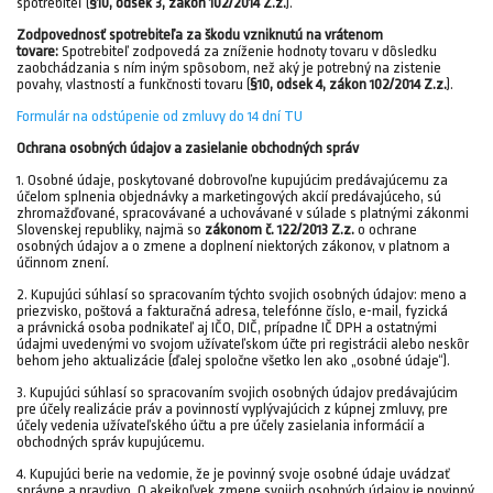
spotrebiteľ (
§10, odsek 3, zákon 102/2014 Z.z.
).
Zodpovednosť spotrebiteľa za škodu vzniknutú na vrátenom
tovare:
Spotrebiteľ zodpovedá za zníženie hodnoty tovaru v dôsledku
zaobchádzania s ním iným spôsobom, než aký je potrebný na zistenie
povahy, vlastností a funkčnosti tovaru (
§10, odsek 4, zákon 102/2014 Z.z.
).
Formulár na odstúpenie od zmluvy do 14 dní TU
Ochrana osobných údajov a zasielanie obchodných správ
1. Osobné údaje, poskytované dobrovoľne kupujúcim predávajúcemu za
účelom splnenia objednávky a marketingových akcií predávajúceho, sú
zhromažďované, spracovávané a uchovávané v súlade s platnými zákonmi
Slovenskej republiky, najmä so
zákonom č. 122/2013 Z.z.
o ochrane
osobných údajov a o zmene a doplnení niektorých zákonov, v platnom a
účinnom znení.
2. Kupujúci súhlasí so spracovaním týchto svojich osobných údajov: meno a
priezvisko, poštová a fakturačná adresa, telefónne číslo, e-mail, fyzická
a právnická osoba podnikateľ aj IČO, DIČ, prípadne IČ DPH a ostatnými
údajmi uvedenými vo svojom užívateľskom účte pri registrácii alebo neskôr
behom jeho aktualizácie (ďalej spoločne všetko len ako „osobné údaje“).
3. Kupujúci súhlasí so spracovaním svojich osobných údajov predávajúcim
pre účely realizácie práv a povinností vyplývajúcich z kúpnej zmluvy, pre
účely vedenia užívateľského účtu a pre účely zasielania informácií a
obchodných správ kupujúcemu.
4. Kupujúci berie na vedomie, že je povinný svoje osobné údaje uvádzať
správne a pravdivo. O akejkoľvek zmene svojich osobných údajov je povinný