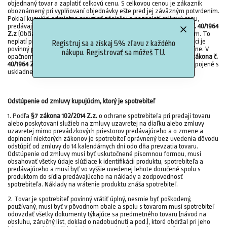
objednaný tovar a zaplatiť celkovú cenu. S celkovou cenou je zákazník
oboznámený pri vyplňovaní objednávky ešte pred jej záväzným potvrdením.
Pokiaľ kupujúci odmietne prevziať zásielku a nezaplatí celkovú cenu,
predávajúci mu je oprávnený účtovať podľa
§ 442, odsek 1 zákona č. 40/1964
Z.z
(Občianskeho zákonníka), náklady spojené s poštovným a balným. To
neplatí pri zásielkach mechanicky poškodených pri preprave. Kupujúci je
Registruj sa a získaj 5% zľavu z každého
povinný prevziať vec na dohodnutom mieste a v dohodnutom termíne. V
nákupu. Registrovať sa môžeš
TU.
opačnom prípade je predávajúci oprávnený podľa
§614, odseky 1,5 zákona č.
40/1964 Z.z
(Občianskeho zákonníka) účtovať kupujúcemu náklady spojené s
uskladnením.
Odstúpenie od zmluvy kupujúcim, ktorý je spotrebiteľ
1. Podľa
§7 zákona 102/2014 Z.z.
o ochrane spotrebiteľa pri predaji tovaru
alebo poskytovaní služieb na zmluvy uzavretej na diaľku alebo zmluvy
uzavretej mimo prevádzkových priestorov predávajúceho a o zmene a
doplnení niektorých zákonov je spotrebiteľ oprávnený bez uvedenia dôvodu
odstúpiť od zmluvy do 14 kalendárnych dní odo dňa prevzatia tovaru.
Odstúpenie od zmluvy musí byť uskutočnené písomnou formou, musí
obsahovať všetky údaje slúžiace k identifikácii produktu, spotrebiteľa a
predávajúceho a musí byť vo vyššie uvedenej lehote doručené spolu s
produktom do sídla predávajúceho na náklady a zodpovednosť
spotrebiteľa. Náklady na vrátenie produktu znáša spotrebiteľ.
2. Tovar je spotrebiteľ povinný vrátiť úplný, nesmie byť poškodený,
používaný, musí byť v pôvodnom obale a spolu s tovarom musí spotrebiteľ
odovzdať všetky dokumenty týkajúce sa predmetného tovaru (návod na
obsluhu, záručný list, doklad o nadobudnutí a pod.), ktoré obdržal pri jeho