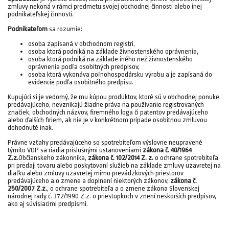
zmluvy nekoná v rámci predmetu svojej obchodnej činnosti alebo inej
podnikateľskej činnosti.
Podnikateľom
sa rozumie:
osoba zapísaná v obchodnom registri,
osoba ktorá podniká na základe živnostenského oprávnenia,
osoba ktorá podniká na základe iného než živnostenského
oprávnenia podľa osobitných predpisov,
osoba ktorá vykonáva poľnohospodársku výrobu a je zapísaná do
evidencie podľa osobitného predpisu.
Kupujúci si je vedomý, že mu kúpou produktov, ktoré sú v obchodnej ponuke
predávajúceho, nevznikajú žiadne práva na používanie registrovaných
značiek, obchodných názvov, firemného loga či patentov predávajúceho
alebo ďalších firiem, ak nie je v konkrétnom prípade osobitnou zmluvou
dohodnuté inak.
Právne vzťahy predávajúceho so spotrebiteľom výslovne neupravené
týmito VOP sa riadia príslušnými ustanoveniami
zákona č. 40/1964
Z.z.
Občianskeho zákonníka,
zákona č. 102/2014 Z. z.
o ochrane spotrebiteľa
pri predaji tovaru alebo poskytovaní služieb na základe zmluvy uzavretej na
diaľku alebo zmluvy uzavretej mimo prevádzkových priestorov
predávajúceho a o zmene a doplnení niektorých zákonov,
zákona č.
250/2007 Z.z.
, o ochrane spotrebiteľa a o zmene zákona Slovenskej
národnej rady č. 372/1990 Z.z. o priestupkoch v znení neskorších predpisov,
ako aj súvisiacimi predpismi.