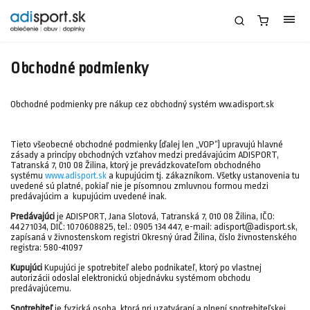
Obchodné podmienky
Obchodné podmienky pre nákup cez obchodný systém ww.adisport.sk
Tieto všeobecné obchodné podmienky (ďalej len „VOP“) upravujú hlavné
zásady a princípy obchodných vzťahov medzi predávajúcim ADISPORT,
Tatranská 7, 010 08 Žilina, ktorý je prevádzkovateľom obchodného
systému
www.adisport.sk
a kupujúcim tj. zákazníkom. Všetky ustanovenia tu
uvedené sú platné, pokiaľ nie je písomnou zmluvnou formou medzi
predávajúcim a kupujúcim uvedené inak.
Predávajúci
je ADISPORT, Jana Slotová, Tatranská 7, 010 08 Žilina, IČO:
44271034, DIČ: 1070608825, tel.: 0905 134 447, e-mail: adisport@adisport.sk,
zapísaná v živnostenskom registri Okresný úrad Žilina, číslo živnostenského
registra: 580-41097
Kupujúci
Kupujúci je spotrebiteľ alebo podnikateľ, ktorý po vlastnej
autorizácii odoslal elektronickú objednávku systémom obchodu
predávajúcemu.
Spotrebiteľ
je fyzická osoba, ktorá pri uzatváraní a plnení spotrebiteľskej