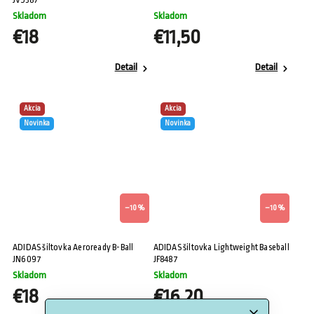
Skladom
Skladom
€18
€11,50
Detail
Detail
Akcia
Akcia
Novinka
Novinka
–10 %
–10 %
ADIDAS šiltovka Aeroready B-Ball
ADIDAS šiltovka Lightweight Baseball
JN6097
JF8487
Skladom
Skladom
€18
€16,20