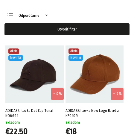
Odporúčame
Najlacnejšie
Otvoriť filter
Najdrahšie
Najpredávanejšie
Akcia
Akcia
Abecedne
Novinka
Novinka
–10 %
–10 %
ADIDAS šiltovka Dad Cap Tonal
ADIDAS šiltovka New Logo Baseball
KQ6694
KF0409
Skladom
Skladom
€22,50
€18