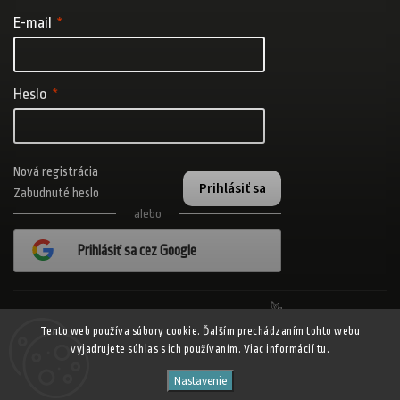
E-mail
Heslo
Nová registrácia
Prihlásiť sa
Zabudnuté heslo
alebo
Prihlásiť sa cez Google
Realizovalo štúdio Adatelier
Tento web používa súbory cookie. Ďalším prechádzaním tohto webu
vyjadrujete súhlas s ich používaním. Viac informácií
tu
.
Copyright 2026
ADISPORT.sk - adidas online športový obchod
. Všetky
Nastavenie
práva vyhradené.