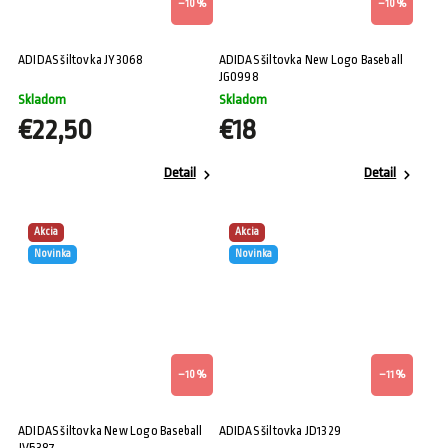
–10 %
–10 %
ADIDAS šiltovka JY3068
ADIDAS šiltovka New Logo Baseball
JG0998
Skladom
Skladom
€22,50
€18
Detail
Detail
Akcia
Akcia
Novinka
Novinka
–10 %
–11 %
ADIDAS šiltovka New Logo Baseball
ADIDAS šiltovka JD1329
JV5387