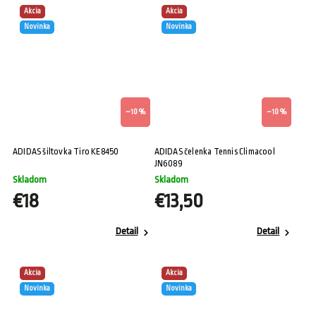
Akcia
Akcia
Novinka
Novinka
–10 %
–10 %
ADIDAS šiltovka Tiro KE8450
ADIDAS čelenka Tennis Climacool
JN6089
Skladom
Skladom
€18
€13,50
Detail
Detail
Akcia
Akcia
Novinka
Novinka