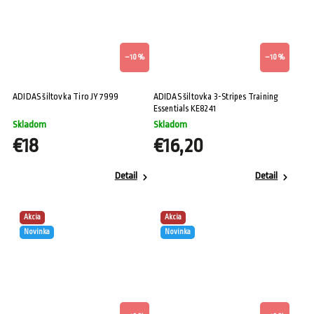
–10 %
–10 %
ADIDAS šiltovka Tiro JY7999
ADIDAS šiltovka 3-Stripes Training
Essentials KE8241
Skladom
Skladom
€18
€16,20
Detail
Detail
Akcia
Akcia
Novinka
Novinka