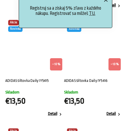
Detail
Detail
Registruj sa a získaj 5% zľavu z každého
nákupu. Registrovať sa môžeš
TU.
Akcia
Akcia
Novinka
Novinka
–10 %
–10 %
ADIDAS šiltovka Daily IY5415
ADIDAS šiltovka Daily IY5416
Skladom
Skladom
€13,50
€13,50
Detail
Detail