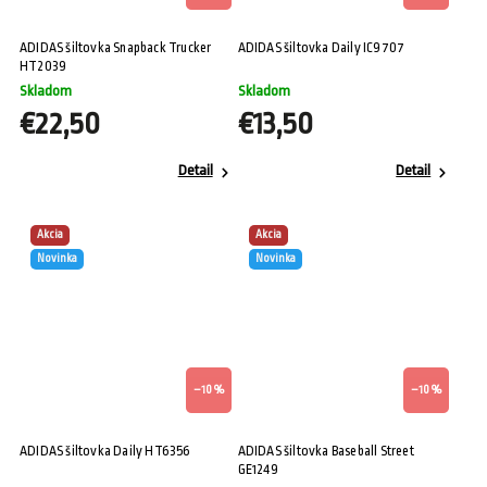
ADIDAS šiltovka Snapback Trucker
ADIDAS šiltovka Daily IC9707
HT2039
Skladom
Skladom
€22,50
€13,50
Detail
Detail
Akcia
Akcia
Novinka
Novinka
–10 %
–10 %
ADIDAS šiltovka Daily HT6356
ADIDAS šiltovka Baseball Street
GE1249