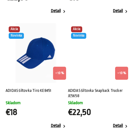
Detail
Detail
Akcia
Akcia
Novinka
Novinka
–10 %
–10 %
ADIDAS šiltovka Tiro KE8451
ADIDAS šiltovka Snapback Trucker
JE5658
Skladom
Skladom
€18
€22,50
Detail
Detail