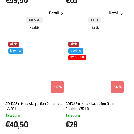
€59,50
€63
Detail
Detail
170 (S-M)
164 (S)
+ ďalšie
+ ďalšie
Akcia
Akcia
Novinka
Novinka
VÝPREDAJ
–10 %
–37 %
ADIDAS mikina s kapucňou Collegiate
ADIDAS mikina s kapucňou Glam
JV7336
Graphic JV5268
Skladom
Skladom
€40,50
€28