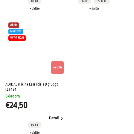
164 (S)
164 (S)
170 (S-M)
+ ďalšie
+ ďalšie
Akcia
Novinka
VÝPREDAJ
–30 %
ADIDAS mikina Essentials Big Logo
IZ3434
Skladom
€24,50
Detail
164 (S)
+ ďalšie