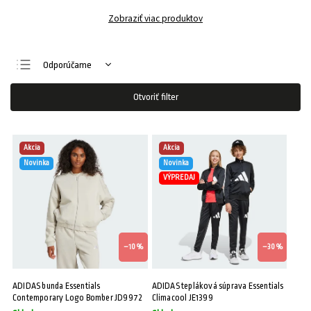
Zobraziť viac produktov
Odporúčame
Najlacnejšie
Otvoriť filter
Najdrahšie
Najpredávanejšie
Akcia
Akcia
Abecedne
Novinka
Novinka
VÝPREDAJ
–10 %
–30 %
ADIDAS bunda Essentials
ADIDAS tepláková súprava Essentials
Contemporary Logo Bomber JD9972
Climacool JE1399