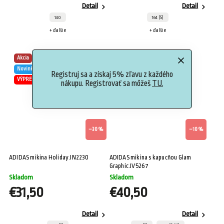
Detail
Detail
140
164 (S)
+ ďalšie
+ ďalšie
Akcia
Akcia
Novinka
Novinka
Registruj sa a získaj 5% zľavu z každého
VÝPREDAJ
nákupu. Registrovať sa môžeš
TU.
–30 %
–10 %
ADIDAS mikina Holiday JN2230
ADIDAS mikina s kapucňou Glam
Graphic JV5267
Skladom
Skladom
€31,50
€40,50
Detail
Detail