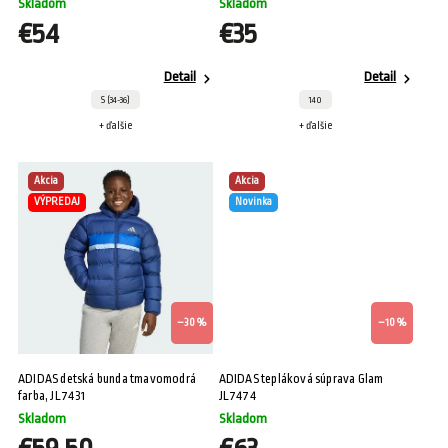
Skladom
Skladom
€54
€35
Detail
Detail
S (34-36)
140
+ ďalšie
+ ďalšie
Akcia
Akcia
VÝPREDAJ
Novinka
–30 %
–10 %
ADIDAS detská bunda tmavomodrá
ADIDAS tepláková súprava Glam
farba, JL7431
JL7474
Skladom
Skladom