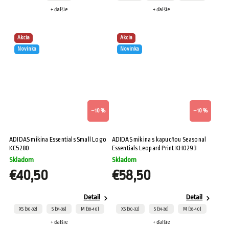
+ ďalšie
+ ďalšie
Akcia
Akcia
Novinka
Novinka
–10 %
–10 %
ADIDAS mikina Essentials Small Logo
ADIDAS mikina s kapucňou Seasonal
KC5280
Essentials Leopard Print KH0293
Skladom
Skladom
€40,50
€58,50
Detail
Detail
XS (30-32)
S (34-36)
M (38-40)
XS (30-32)
S (34-36)
M (38-40)
+ ďalšie
+ ďalšie