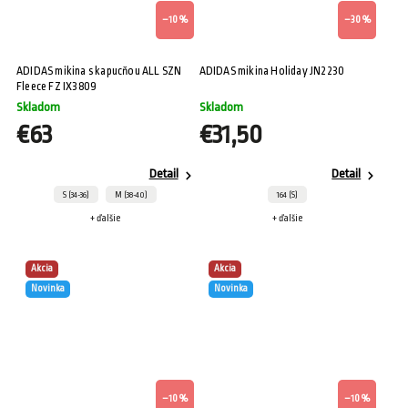
–10 %
–30 %
ADIDAS mikina s kapucňou ALL SZN
ADIDAS mikina Holiday JN2230
Fleece FZ IX3809
Skladom
Skladom
€63
€31,50
Detail
Detail
S (34-36)
M (38-40)
164 (S)
+ ďalšie
+ ďalšie
Akcia
Akcia
Novinka
Novinka
–10 %
–10 %