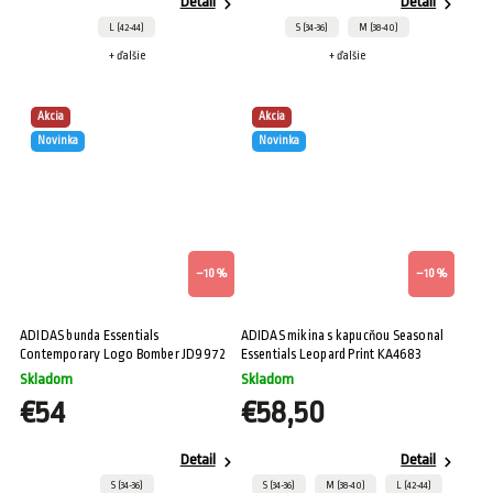
Detail
Detail
L (42-44)
S (34-36)
M (38-40)
+ ďalšie
+ ďalšie
Akcia
Akcia
Novinka
Novinka
–10 %
–10 %
ADIDAS bunda Essentials
ADIDAS mikina s kapucňou Seasonal
Contemporary Logo Bomber JD9972
Essentials Leopard Print KA4683
Skladom
Skladom
€54
€58,50
Detail
Detail
S (34-36)
S (34-36)
M (38-40)
L (42-44)