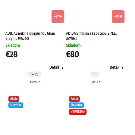
–37 %
–20 %
ADIDAS mikina s kapucňou Glam
ADIDAS mikina s kapucňou Z.N.E.
Graphic JV5268
JE7860
Skladom
Skladom
€28
€80
Detail
Detail
164 (S)
L
+ ďalšie
+ ďalšie
Akcia
Akcia
Novinka
Novinka
VÝPREDAJ