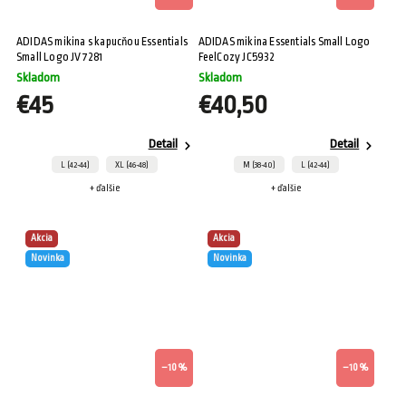
ADIDAS mikina s kapucňou Essentials
ADIDAS mikina Essentials Small Logo
Small Logo JV7281
FeelCozy JC5932
Skladom
Skladom
€45
€40,50
Detail
Detail
L (42-44)
XL (46-48)
M (38-40)
L (42-44)
+ ďalšie
+ ďalšie
Akcia
Akcia
Novinka
Novinka
–10 %
–10 %