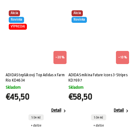
Akcia
Akcia
Novinka
Novinka
VÝPREDAJ
–30 %
–10 %
ADIDAS teplákový Top Adidas x Farm
ADIDAS mikina Future Icons 3-Stripes
Rio KD4634
KD7697
Skladom
Skladom
€45,50
€58,50
Detail
Detail
S (34-36)
S (34-36)
+ ďalšie
+ ďalšie