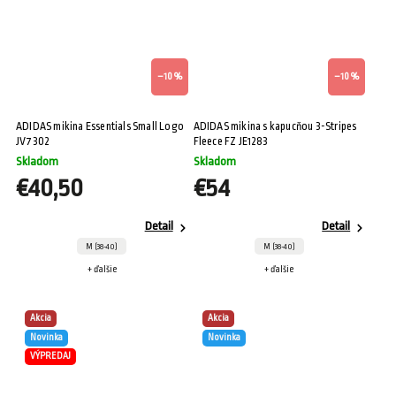
–10 %
–10 %
ADIDAS mikina Essentials Small Logo
ADIDAS mikina s kapucňou 3-Stripes
JV7302
Fleece FZ JE1283
Skladom
Skladom
€40,50
€54
Detail
Detail
M (38-40)
M (38-40)
+ ďalšie
+ ďalšie
Akcia
Akcia
Novinka
Novinka
VÝPREDAJ