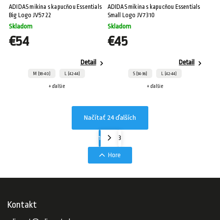
ADIDAS mikina s kapucňou Essentials
ADIDAS mikina s kapucňou Essentials
Big Logo JV5722
Small Logo JV7310
Skladom
Skladom
€54
€45
Detail
Detail
M (38-40)
L (42-44)
S (34-36)
L (42-44)
+ ďalšie
+ ďalšie
Načítať 24 ďalších
1
3
Hore
Kontakt