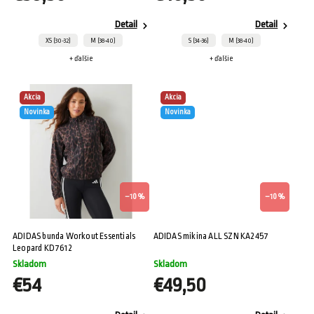
Detail
Detail
XS (30-32)
M (38-40)
S (34-36)
M (38-40)
+ ďalšie
+ ďalšie
Akcia
Akcia
Novinka
Novinka
–10 %
–10 %
ADIDAS bunda Workout Essentials
ADIDAS mikina ALL SZN KA2457
Leopard KD7612
Skladom
Skladom
€54
€49,50