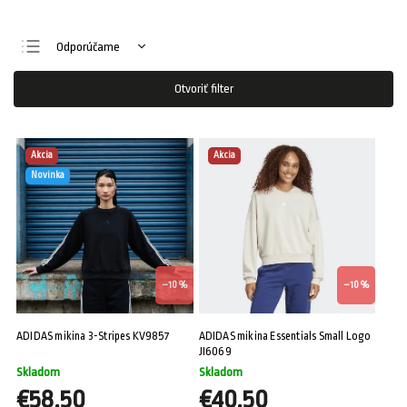
Odporúčame
Najlacnejšie
Otvoriť filter
Najdrahšie
Najpredávanejšie
Akcia
Akcia
Abecedne
Novinka
–10 %
–10 %
ADIDAS mikina 3-Stripes KV9857
ADIDAS mikina Essentials Small Logo
JI6069
Skladom
Skladom
€58,50
€40,50