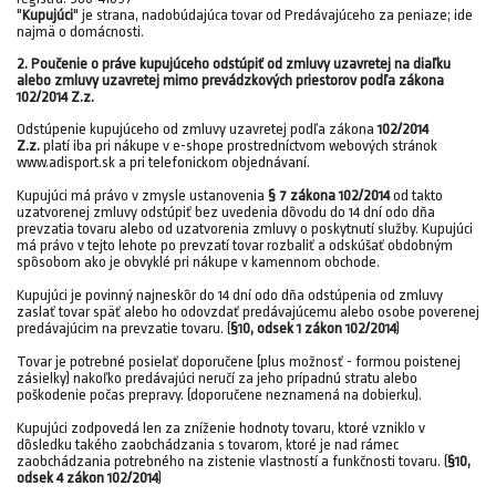
"
Kupujúci
" je strana, nadobúdajúca tovar od Predávajúceho za peniaze; ide
najmä o domácnosti.
2. Poučenie o práve kupujúceho odstúpiť od zmluvy uzavretej na diaľku
alebo zmluvy uzavretej mimo prevádzkových priestorov podľa zákona
102/2014 Z.z.
Odstúpenie kupujúceho od zmluvy uzavretej podľa zákona
102/2014
Z.z.
platí iba pri nákupe v e-shope prostredníctvom webových stránok
www.adisport.sk a pri telefonickom objednávaní.
Kupujúci má právo v zmysle ustanovenia
§ 7 zákona 102/2014
od takto
uzatvorenej zmluvy odstúpiť bez uvedenia dôvodu do 14 dní odo dňa
prevzatia tovaru alebo od uzatvorenia zmluvy o poskytnutí služby. Kupujúci
má právo v tejto lehote po prevzatí tovar rozbaliť a odskúšať obdobným
spôsobom ako je obvyklé pri nákupe v kamennom obchode.
Kupujúci je povinný najneskôr do 14 dní odo dňa odstúpenia od zmluvy
zaslať tovar späť alebo ho odovzdať predávajúcemu alebo osobe poverenej
predávajúcim na prevzatie tovaru. (
§10, odsek 1 zákon 102/2014
)
Tovar je potrebné posielať doporučene (plus možnosť - formou poistenej
zásielky) nakoľko predávajúci neručí za jeho prípadnú stratu alebo
poškodenie počas prepravy. (doporučene neznamená na dobierku).
Kupujúci zodpovedá len za zníženie hodnoty tovaru, ktoré vzniklo v
dôsledku takého zaobchádzania s tovarom, ktoré je nad rámec
zaobchádzania potrebného na zistenie vlastností a funkčnosti tovaru. (
§10,
odsek 4 zákon 102/2014
)