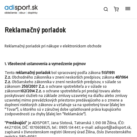
Reklamačný poriadok
Reklamačný poriadok pri nákupe v elektronickom obchode
1. Všeobecné ustanovenia a vymedzenie pojmov
Tento
reklamačný poriadok
bol spracovaný podľa zákona
513/1991
Z.z.
Obchodného zákonníka v znení neskorších predpisov, zákona
40/1964
Z.z.
Občianskeho zákonníka v znení neskorších predpisov, v súlade so
zákonom
250/2007 Z.z.
o ochrane spotrebiteľa a v súlade so
zákonom
102/2014 Z.z.
o ochrane spotrebiteľa pri predaji tovaru alebo
poskytovaní služieb na základe zmluvy uzavretej na diaľku alebo zmluvy
uzavretej mimo prevádzkových priestorov predávajúceho a o zmene a
doplnení niektorých zákonov a vzťahuje sa na spotrebný tovar (ďalej len
"Tovar"), u ktorého sú v záručnej dobe uplatňované práva kupujúceho
zodpovednosti za chyby (ďalej len "Reklamácie").
"
Predávajúci
" je ADISPORT, Jana Slotová, Tatranská 7, 010 08 Žilina, IČO:
44271034, DIČ: 1070608825, tel.: 0905 134 447, e-mail: adisport@adisport.sk,
zapísaná v živnostenskom registri Okresný úrad Žilina, číslo živnostenského
registra: 580-41097