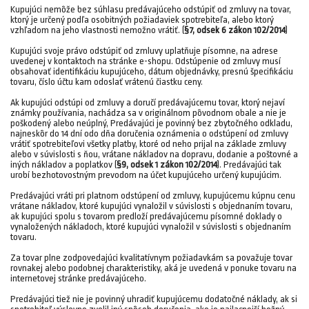
Kupujúci nemôže bez súhlasu predávajúceho odstúpiť od zmluvy na tovar,
ktorý je určený podľa osobitných požiadaviek spotrebiteľa, alebo ktorý
vzhľadom na jeho vlastnosti nemožno vrátiť. (
§7, odsek 6 zákon 102/2014
)
Kupujúci svoje právo odstúpiť od zmluvy uplatňuje písomne, na adrese
uvedenej v kontaktoch na stránke e-shopu. Odstúpenie od zmluvy musí
obsahovať identifikáciu kupujúceho, dátum objednávky, presnú špecifikáciu
tovaru, číslo účtu kam odoslať vrátenú čiastku ceny.
Ak kupujúci odstúpi od zmluvy a doručí predávajúcemu tovar, ktorý nejaví
známky používania, nachádza sa v originálnom pôvodnom obale a nie je
poškodený alebo neúplný, Predávajúci je povinný bez zbytočného odkladu,
najneskôr do 14 dní odo dňa doručenia oznámenia o odstúpení od zmluvy
vrátiť spotrebiteľovi všetky platby, ktoré od neho prijal na základe zmluvy
alebo v súvislosti s ňou, vrátane nákladov na dopravu, dodanie a poštovné a
iných nákladov a poplatkov (
§9, odsek 1 zákon 102/2014
). Predávajúci tak
urobí bezhotovostným prevodom na účet kupujúceho určený kupujúcim.
Predávajúci vráti pri platnom odstúpení od zmluvy, kupujúcemu kúpnu cenu
vrátane nákladov, ktoré kupujúci vynaložil v súvislosti s objednaním tovaru,
ak kupujúci spolu s tovarom predloží predávajúcemu písomné doklady o
vynaložených nákladoch, ktoré kupujúci vynaložil v súvislosti s objednaním
tovaru.
Za tovar plne zodpovedajúci kvalitatívnym požiadavkám sa považuje tovar
rovnakej alebo podobnej charakteristiky, aká je uvedená v ponuke tovaru na
internetovej stránke predávajúceho.
Predávajúci tiež nie je povinný uhradiť kupujúcemu dodatočné náklady, ak si