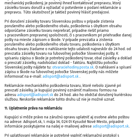
mechanický poškodený, je povinný ihneď kontaktovať prepravcu, ktorý
zásielku tovaru doručil a vyžiadať si potvrdenie o podaní reklamácie u
prepravcu. Túto skutočnosť je taktiež povinný hlásiť predajcovi.
Pri doručení zásielky tovaru Slovenskou poštou v prípade zistenia
porušeného alebo poškodeného obalu, poškodenia s úbytkom obsahu
odporúčame zásielku tovaru neprebrať, prípadne riešiť priamo
s pracovníkom prepravnej spoločnosti, či s pracovníkom pri priehradke danej
pošty na mieste zápisom o škode. V prípade prevzatia a zistenia
porušeného alebo poškodeného obalu tovaru, poškodenia s úbytkom
obsahu tovaru žiadame o nahlásenie tejto udalosti najneskôr do 24 hod. od
prevzatia zásielky tovaru na ľubovoľnej pobočke Slovenskej pošty. K
spísaniu zápisu o škode je potrebný poškodený tovar, obal zásielky a doklad
o prevzatí zásielky, nadobúdací doklad - faktúru. Najbližšiu pobočku
Slovenskej pošty nájdete tu:
otvaraciehodiny.posta.sk
. O nahlásení a spísaní
zápisu o škode na ľubovoľnej pobočke Slovenskej pošty nás môžete
informovať na e-mail:
adisport@adisport.sk
.
Reklamácie mechanického poškodenia tovaru, ktoré nebolo zjavné pri
prevzatí zásielky, je kupujúci povinný oznámiť mailovou formou na
adresu
adisport@adisport.sk
do 24 hod. ako ho obdržal doručený kuriérskou
službou. Neskoršie reklamácie tohto druhu už nie je možné uznať.
11. Uplatnenie práva na reklamáciu
Kupujúci si môže právo na záručnú opravu uplatniť aj osobne alebo poštou
na adrese: Adisport.sk, 1. mája 34, 024 01 Kysucké Nové Mesto, prípadné
informácie poskytujeme na našej e-mailovej adrese
adisport@adisport.sk
.
Pri uplatňovaní reklamácie je potrebné vyplniť reklamačný protokol s