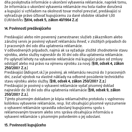
dňa poskytnutia informácie o ukončení vybavenia reklamácie, napriek tomu,
že informácia o ukončení vybavenia reklamácie mu bola riadne doručená
a kupujúci si vzhľadom na okolnosti tovar mohol prevziať, predávajúci si
vyhradzuje právo účtovať kupujúcemu za dané obdobie skladné 1,00
EUR/deň/ks (
§614, odsek 5, zákon 40/1964 Z.z
)
14. Povinnosti predávajúceho
Predávajúci alebo ním poverený zamestnanec služieb zákazníkom alebo
záručný servis je povinný vybaviť reklamáciu ihneď, v zložitých prípadoch do
3 pracovných dní odo dňa uplatnenia reklamácie.
V odôvodnených prípadoch, najmä ak sa vyžaduje zložité zhodnotenie stavu
výrobku, alebo služby najneskôr do 30 dní odo dňa uplatnenia reklamácie.
Po uplynutí lehoty na vybavenie reklamácie má kupujúci právo od zmluvy
odstúpiť alebo má právo na výmenu výrobku za nový. (
§18, odsek 4, zákon
250/2007 Z.z.
)
Predávajúci (Adisport.sk.) je povinný, ak reklamáciu neuzná do 3 pracovných
dní, zaslať výrobok na vlastné náklady na odborné posúdenie technického
stavu výrobku alebo služby. (
§18, odsek 4, zákon 250/2007 Z.z.
)
Predávajúci je povinný o vybavení reklamácie vydať písomný doklad
najneskôr do 30 dní odo dňa uplatnenia reklamácie (
§18, odsek 9, zákon
250/2007 Z.z.
).
Týmto písomným dokladom je kópia reklamačného protokolu s vyplnenou
kolónkou vybavenie reklamácie, resp. list obsahujúci písomné vyrozumenie
o vybavení reklamácie spravidla odoslaný kupujúcemu spolu s
reklamovaným tovarom alebo sms správa obsahujúca informáciu o
vybavení reklamácie s písomným potvrdením o jej odoslaní.
15. Povinnosti kupujúceho