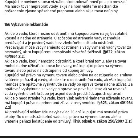
Kupujúci je povinný si tovar vizuálne skontrolovať ihneď pri a po prevzatí.
Má nárok tovar neprebrať vtedy, ak je na ňom viditeľné mechanické
poškodenie zjavne spôsobené prepravou alebo ak je tovar neúplný.
156 Vybavenie reklamácie
Ak ide o vadu, ktorú možno odstrániť, má kupujúci právo na jej bezplatné,
včasné a riadne odstránenie. O spôsobe odstránenia vady rozhoduje
predávajúci a je povinný vadu bez zbytočného odkladu odstrániť.
Predávajúci môže vždy namiesto odstránenia vady vymeniť vadný tovar za
bezvadný, ak to kupujúcemu nespôsobí závažné ťažkosti. (
§622, zákon
40/1964 Z.z.
)
Ak ide o vadu, ktorú nemožno odstrániť, a ktorá bráni tomu, aby sa tovar
mohol riadne užívať ako tovar bez vady, má kupujúci právo na výmenu
tovaru alebo právo na odstúpenie od kúpnej zmluvy.
Kupujúci má právo na výmenu tovaru alebo právo na odstúpenie od zmluvy
(vrátenie peňazí) aj vtedy, ak ide síce o odstrániteľnú vadu, ak však kupujúci
nemôže pre opätovné vyskytnutie sa vady po oprave tovar riadne užívať. Za
opätovné vyskytnutie sa vady po oprave sa považuje stav, ak sa rovnaká
vada vyskytne tretí krát po jej aspoň dvoch predchádzajúcich opravách.
Ak ide o neodstrániteľnú vadu, ktorá však nebráni riadnemu užívaniu tovaru,
má kupujúci právo na primeranú zľavu z ceny výrobku. (
§623, zákon 40/1964
Z.z
)
Ak predávajúci reklamáciu nevybaví do 30 dní, kupujúci má rovnaké práva
akoby išlo o neodstrániteľnú vadu, t. j. právo na výmenu tovaru alebo
vrátenie peňazí (odstúpenie od zmluvy). (
§18, odsek 4, zákon 250/2007 Z.z.
)