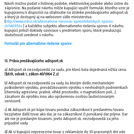
Návrh možno podať v listinnej podobe, elektronickej podobe alebo ústne do
zápisnice. Na podanie návrhu môže kupujúci využiť formulár, ktorého vzor je
kupujúcemu k dispozícii na stiahnutie na stránke predávajúceho adisport.sk
a ktorý je dostupný aj na webovom sídle ministerstva
(
http://www.mhsr.sk/alternativne-riesenie-spotrebitelskych-sporov-
clr/146956s
) a každého subjektu alternatívneho riešenia sporov. K návrhu
kupujúci priloží doklady súvisiace s predmetom sporu, ktoré preukazujú
skutočnosti uvedené v návrhu.
Formulár pre alternatívne riešenie sporov
13. Práva predávajúceho adisport.sk
a) Adisport.sk nezodpovedá za vadu, pre ktorú bola dojednaná nižšia cena.
(
§619, odsek 1, zákon 40/1964 Z.z
)
b) Adisport.sk nezodpovedá za vady, ku ktorým došlo mechanickým
poškodením výrobku, prevádzkovaním výrobku v nevhodných podmienkach
(chemicky agresívne, prašné, vlhké prostredie, v magnetickom poli...),
zásahom do výrobku inou ako oprávnenou osobou (autorizovaným
servisom).
c) Ak Adisport.sk pri kúpe tovaru ponúka zákazníkovi k predanému tovaru
bezplatne ďalší tovar ako dar, je na zákazníkovi či ponúkaný dar príjme. Dar
ale nie je predaným tovarom, preto Adisport.sk. nezodpovedá za jeho
prípadné vady.
d) Ak si kupujúci neprevezme tovar z reklamácie do 30 pracovných dní odo