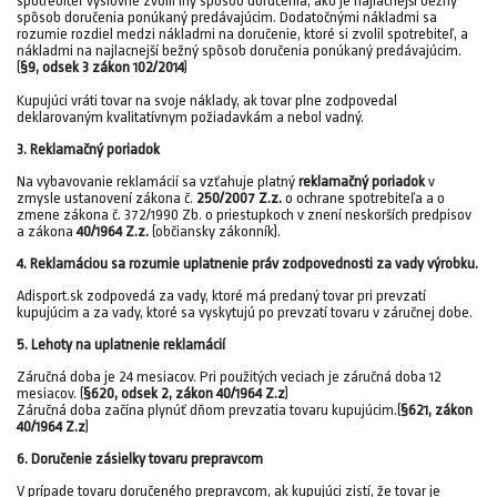
spotrebiteľ výslovne zvolil iný spôsob doručenia, ako je najlacnejší bežný
spôsob doručenia ponúkaný predávajúcim. Dodatočnými nákladmi sa
rozumie rozdiel medzi nákladmi na doručenie, ktoré si zvolil spotrebiteľ, a
nákladmi na najlacnejší bežný spôsob doručenia ponúkaný predávajúcim.
(
§9, odsek 3 zákon 102/2014
)
Kupujúci vráti tovar na svoje náklady, ak tovar plne zodpovedal
deklarovaným kvalitatívnym požiadavkám a nebol vadný.
3. Reklamačný poriadok
Na vybavovanie reklamácií sa vzťahuje platný
reklamačný poriadok
v
zmysle ustanovení zákona č.
250/2007 Z.z.
o ochrane spotrebiteľa a o
zmene zákona č. 372/1990 Zb. o priestupkoch v znení neskorších predpisov
a zákona
40/1964 Z.z.
(občiansky zákonník).
4. Reklamáciou sa rozumie uplatnenie práv zodpovednosti za vady výrobku.
Adisport.sk zodpovedá za vady, ktoré má predaný tovar pri prevzatí
kupujúcim a za vady, ktoré sa vyskytujú po prevzatí tovaru v záručnej dobe.
5. Lehoty na uplatnenie reklamácií
Záručná doba je 24 mesiacov. Pri použitých veciach je záručná doba 12
mesiacov. (
§620, odsek 2, zákon 40/1964 Z.z
)
Záručná doba začína plynúť dňom prevzatia tovaru kupujúcim.(
§621, zákon
40/1964 Z.z
)
6. Doručenie zásielky tovaru prepravcom
V prípade tovaru doručeného prepravcom, ak kupujúci zistí, že tovar je