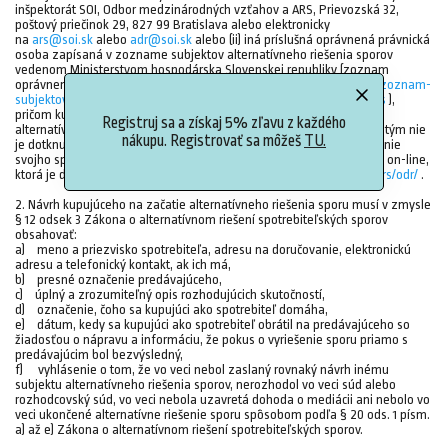
inšpektorát SOI, Odbor medzinárodných vzťahov a ARS, Prievozská 32,
poštový priečinok 29, 827 99 Bratislava alebo elektronicky
na
ars@soi.sk
alebo
adr@soi.sk
alebo (ii) iná príslušná oprávnená právnická
osoba zapísaná v zozname subjektov alternatívneho riešenia sporov
vedenom Ministerstvom hospodárska Slovenskej republiky (zoznam
oprávnených subjektov je dostupný na stránke
http://www.mhsr.sk/zoznam-
subjektov-alternativneho-riesenia-spotrebitelskych-sporov/146987s
),
pričom kupujúci má právo voľby, na ktorý z uvedených subjektov
Registruj sa a získaj 5% zľavu z každého
alternatívneho riešenia sporov sa obráti. Možnosť obrátiť sa na súd tým nie
nákupu. Registrovať sa môžeš
TU.
je dotknutá. Kupujúci môže na podanie návrhu na alternatívne riešenie
svojho spotrebiteľského sporu použiť platformu pre riešenie sporov on-line,
ktorá je dostupná na webovej stránke
http://ec.europa.eu/consumers/odr/
.
2. Návrh kupujúceho na začatie alternatívneho riešenia sporu musí v zmysle
§ 12 odsek 3 Zákona o alternatívnom riešení spotrebiteľských sporov
obsahovať:
a) meno a priezvisko spotrebiteľa, adresu na doručovanie, elektronickú
adresu a telefonický kontakt, ak ich má,
b) presné označenie predávajúceho,
c) úplný a zrozumiteľný opis rozhodujúcich skutočností,
d) označenie, čoho sa kupujúci ako spotrebiteľ domáha,
e) dátum, kedy sa kupujúci ako spotrebiteľ obrátil na predávajúceho so
žiadosťou o nápravu a informáciu, že pokus o vyriešenie sporu priamo s
predávajúcim bol bezvýsledný,
f) vyhlásenie o tom, že vo veci nebol zaslaný rovnaký návrh inému
subjektu alternatívneho riešenia sporov, nerozhodol vo veci súd alebo
rozhodcovský súd, vo veci nebola uzavretá dohoda o mediácii ani nebolo vo
veci ukončené alternatívne riešenie sporu spôsobom podľa § 20 ods. 1 písm.
a) až e) Zákona o alternatívnom riešení spotrebiteľských sporov.