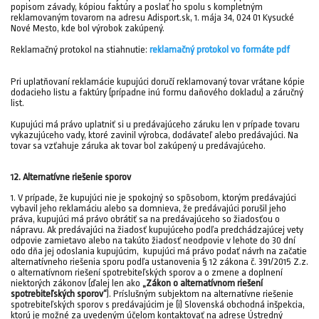
popisom závady, kópiou faktúry a poslať ho spolu s kompletným
reklamovaným tovarom na adresu Adisport.sk, 1. mája 34, 024 01 Kysucké
Nové Mesto, kde bol výrobok zakúpený.
Reklamačný protokol na stiahnutie:
reklamačný protokol vo formáte pdf
Pri uplatňovaní reklamácie kupujúci doručí reklamovaný tovar vrátane kópie
dodacieho listu a faktúry (prípadne inú formu daňového dokladu) a záručný
list.
Kupujúci má právo uplatniť si u predávajúceho záruku len v prípade tovaru
vykazujúceho vady, ktoré zavinil
výrobca,
dodávateľ alebo
predávajúci.
Na
tovar sa vzťahuje záruka ak tovar bol zakúpený u predávajúceho.
12. Alternatívne riešenie sporov
1. V prípade, že kupujúci nie je spokojný so spôsobom, ktorým predávajúci
vybavil jeho reklamáciu alebo sa domnieva, že predávajúci porušil jeho
práva, kupujúci má právo obrátiť sa na predávajúceho so žiadosťou o
nápravu. Ak predávajúci na žiadosť kupujúceho podľa predchádzajúcej vety
odpovie zamietavo alebo na takúto žiadosť neodpovie v lehote do 30 dní
odo dňa jej odoslania kupujúcim, kupujúci má právo podať návrh na začatie
alternatívneho riešenia sporu podľa ustanovenia § 12 zákona č. 391/2015 Z.z.
o alternatívnom riešení spotrebiteľských sporov a o zmene a doplnení
niektorých zákonov (ďalej len ako
„Zákon o alternatívnom riešení
spotrebiteľských sporov“
). Príslušným subjektom na alternatívne riešenie
spotrebiteľských sporov s predávajúcim je (i) Slovenská obchodná inšpekcia,
ktorú je možné za uvedeným účelom kontaktovať na adrese Ústredný