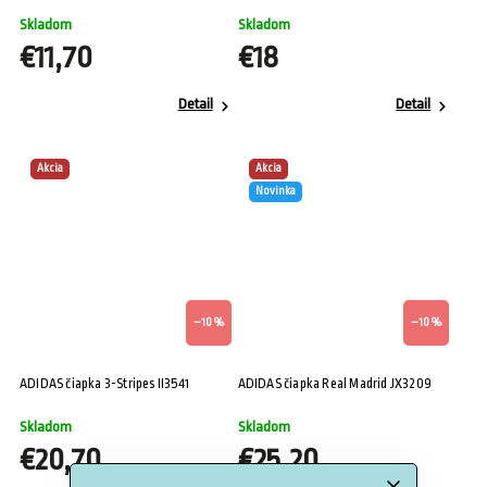
Skladom
Skladom
€11,70
€18
Detail
Detail
Akcia
Akcia
Novinka
–10 %
–10 %
ADIDAS čiapka 3-Stripes II3541
ADIDAS čiapka Real Madrid JX3209
Skladom
Skladom
€20,70
€25,20