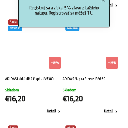
Detail
Detail
Registruj sa a získaj 5% zľavu z každého
nákupu. Registrovať sa môžeš
TU.
Akcia
Akcia
Novinka
Novinka
–10 %
–10 %
ADIDAS ľahká dlhá čiapka JV5389
ADIDAS čiapka Fleece IB2660
Skladom
Skladom
€16,20
€16,20
Detail
Detail