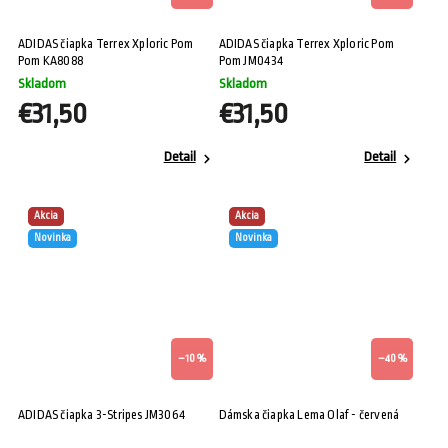
ADIDAS čiapka Terrex Xploric Pom
ADIDAS čiapka Terrex Xploric Pom
Pom KA8088
Pom JM0434
Skladom
Skladom
€31,50
€31,50
Detail
Detail
Akcia
Akcia
Novinka
Novinka
–10 %
–40 %
ADIDAS čiapka 3-Stripes JM3064
Dámska čiapka Lema Olaf - červená