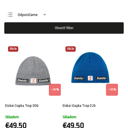
Odporúčame
Najlacnejšie
Otvoriť filter
Najdrahšie
Najpredávanejšie
Akcia
Akcia
Abecedne
–10 %
–10 %
Eisbär čiapka Trop 006
Eisbär čiapka Trop 026
Skladom
Skladom
€49,50
€49,50