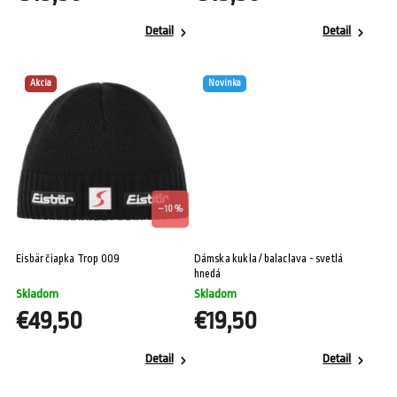
Detail
Detail
Akcia
Novinka
–10 %
Eisbär čiapka Trop 009
Dámska kukla / balaclava - svetlá
hnedá
Skladom
Skladom
€49,50
€19,50
Detail
Detail