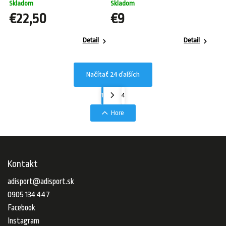
Skladom
Skladom
€22,50
€9
Detail
Detail
Načítať 24 ďalších
1
4
Hore
Kontakt
adisport
@
adisport.sk
0905 134 447
Facebook
Instagram