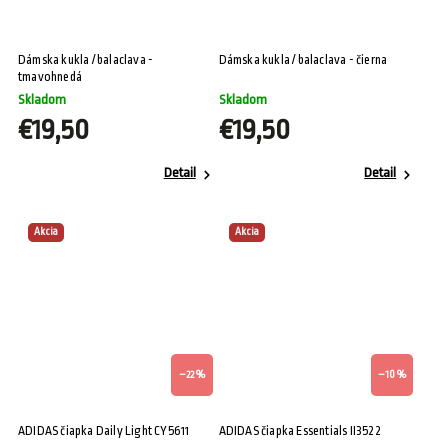
Dámska kukla / balaclava -
Dámska kukla / balaclava - čierna
tmavohnedá
Skladom
Skladom
€19,50
€19,50
Detail
Detail
Akcia
Akcia
–22 %
–10 %
ADIDAS čiapka Daily Light CY5611
ADIDAS čiapka Essentials II3522