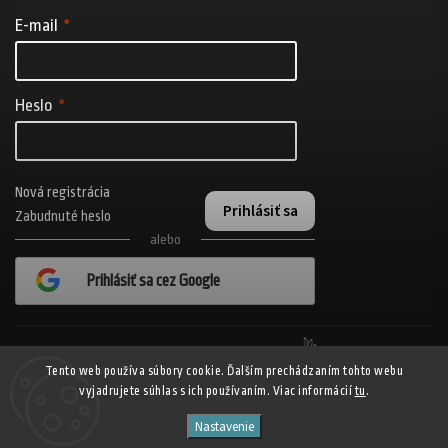
E-mail
Heslo
Nová registrácia
Prihlásiť sa
Zabudnuté heslo
alebo
Prihlásiť sa cez Google
Realizovalo štúdio Adatelier
Tento web používa súbory cookie. Ďalším prechádzaním tohto webu
vyjadrujete súhlas s ich používaním. Viac informácií
tu
.
Copyright 2026
ADISPORT.sk - adidas online športový obchod
. Všetky
Nastavenie
práva vyhradené.