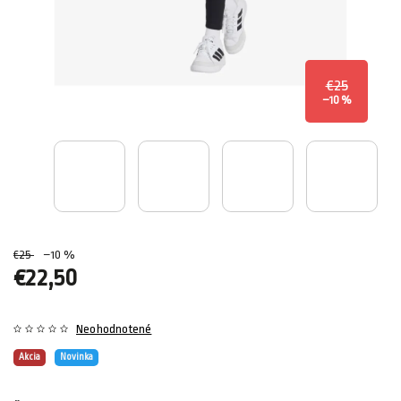
€25
–10 %
€25
–10 %
€22,50
Neohodnotené
Akcia
Novinka