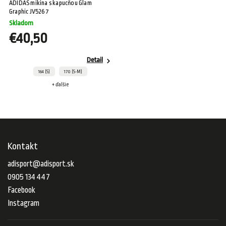
ADIDAS mikina s kapucňou Glam
Graphic JV5267
Skladom
€40,50
Detail
164 (S)
170 (S-M)
+ ďalšie
Kontakt
adisport
@
adisport.sk
0905 134 447
Facebook
Instagram