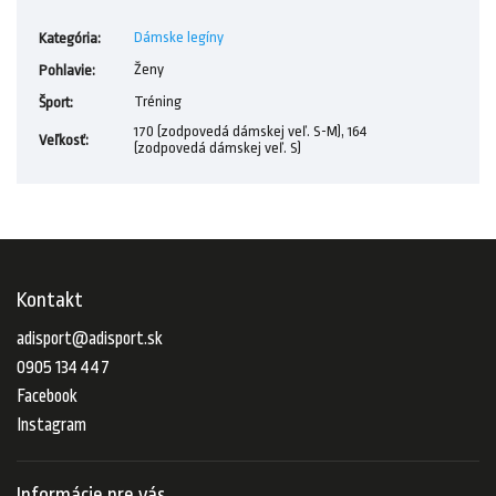
Dámske legíny
Kategória
:
Ženy
Pohlavie
:
Tréning
Šport
:
170 (zodpovedá dámskej veľ. S-M), 164
Veľkosť
:
(zodpovedá dámskej veľ. S)
Kontakt
adisport
@
adisport.sk
0905 134 447
Facebook
Instagram
Informácie pre vás