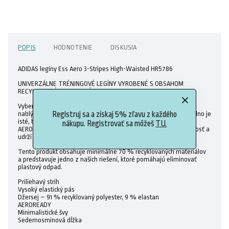
POPIS
HODNOTENIE
DISKUSIA
ADIDAS legíny Ess Aero 3-Stripes High-Waisted HR5786
UNIVERZÁLNE TRÉNINGOVÉ LEGÍNY VYROBENÉ S OBSAHOM
RECYKLOVANÝCH MATERIÁLOV.
Vyber si jeden šport a skús ho. Či už ťa v budúcnosti čaká veľa
nablýskaných trofejí alebo pizza s kamoškami na konci roka, jedno je
Registruj sa a získaj 5% zľavu z každého
isté, bude to sranda. Nech sa rozhodneš akokoľvek, úprava
nákupu. Registrovať sa môžeš
TU.
AEROREADY na týchto juniorských legínach adidas odvádza vlhkosť a
udrží ťa v suchu na ceste k svojmu športovému ja.
Tento produkt obsahuje minimálne 70 % recyklovaných materiálov
a predstavuje jedno z našich riešení, ktoré pomáhajú eliminovať
plastový odpad.
Priliehavý strih
Vysoký elastický pás
Džersej – 91 % recyklovaný polyester, 9 % elastan
AEROREADY
Minimalistické švy
Sedemosminová dĺžka