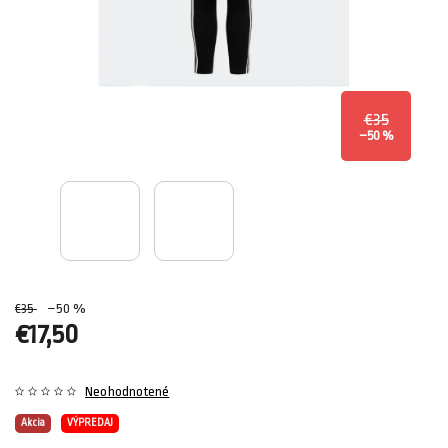
€35
–50 %
€35
–50 %
€17,50
Neohodnotené
Akcia
VÝPREDAJ