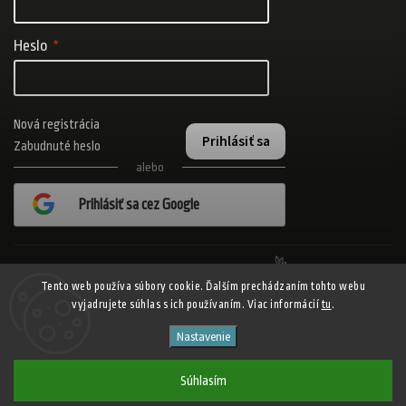
Heslo
Nová registrácia
Prihlásiť sa
Zabudnuté heslo
alebo
Prihlásiť sa cez Google
Realizovalo štúdio Adatelier
Tento web používa súbory cookie. Ďalším prechádzaním tohto webu
vyjadrujete súhlas s ich používaním. Viac informácií
tu
.
Copyright 2026
ADISPORT.sk - adidas online športový obchod
. Všetky
Nastavenie
práva vyhradené.
Shoptet
Shoptak.cz
Vytvořil
| Design
Súhlasím