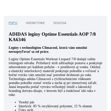
POPIS
HODNOTENIE
DISKUSIA
ADIDAS legíny Optime Essentials AOP 7/8
KA6346
Legíny s technológiou Climacool, ktorá vám umožní
nerozptyľovať sa od práce.
Legíny Optime Essentials Workout Leopard 7/8 dodajú vašim
tréningom odvahu. Priliehavý strih zdôrazňuje postavu a poskytuje
sebavedomie pri každom pohybe - v posilňovni aj vonku. Odolný
a elastický interlockový materiál poskytuje pohodlie a voľnosť a
bočné vrecko vám umožní mať potrebné drobnosti po ruke.
Technológia adidas Climacool s rýchloschnúcimi vláknami
pomáha pokožke zostať svieža a suchá aj pri intenzívnej záťaži.
Jasná leopardia potlač vytvára veľkolepý imidž a lakonický
branding dotvára dizajn, v ktorom štýl a funkčnosť idú ruka v
ruke.
Vysoký pás
Interlock: 85 % recyklovaný polyester, 15 % elastan
Úzky strih