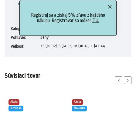
Technológia CLIMACOOL
Registruj sa a získaj 5% zľavu z každého
nákupu. Registrovať sa môžeš
TU.
Dámske legíny
Kategória
:
Ženy
Pohlavie
:
XS (30-32), S (34-36), M (38-40), L (42-44)
Veľkosť
:
Súvisiaci tovar
Previous
Next
Akcia
Akcia
Novinka
Novinka