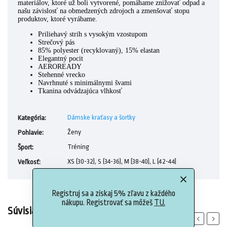
materiálov, ktoré už boli vytvorené, pomáhame znižovať odpad a
našu závislosť na obmedzených zdrojoch a zmenšovať stopu
produktov, ktoré vyrábame.
Priliehavý strih s vysokým vzostupom
Strečový pás
85% polyester (recyklovaný), 15% elastan
Elegantný pocit
AEROREADY
Stehenné vrecko
Navrhnuté s minimálnymi švami
Tkanina odvádzajúca vlhkosť
Dámske kraťasy a šortky
Kategória
:
Ženy
Pohlavie
:
Tréning
Šport
:
XS (30-32), S (34-36), M (38-40), L (42-44)
Veľkosť
:
Registruj sa a získaj 5% zľavu z každého
nákupu. Registrovať sa môžeš
TU.
Súvisiaci tovar
Previous
Next