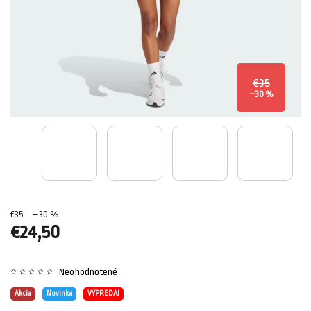
€35
–30 %
€35
–30 %
€24,50
Neohodnotené
Akcia
Novinka
VÝPREDAJ