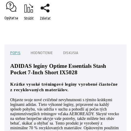
Opýtať sa
Strážiť
Zdieľať
POPIS
HODNOTENIE
DISKUSIA
ADIDAS legíny Optime Essentials Stash
Pocket 7-Inch Short IX5028
Krátke vysoké tréningové legíny vyrobené čiastočne
z recyklovaných materiálov.
Objavte svoje nové cvičebné nevyhnutnosti s týmito krátkymi
legínami adidas. Tieto výkonné legíny, pripravené na každý
spôsob pohybu, vás udržia v suchu a pohodlí aj počas tých
najintenzívnejších tréningov vďaka AEROREADY. Skryté vrecko
na stehne bezpečne ukryje vaše potreby, takže môžete bez obáv
behať, skákať a ohýbať sa. Tento produkt je vyrobený z
minimálne 70 % recyklovaných materiálov. Opätovným použitím