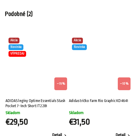
Podobné (2)
Akcia
Akcia
Novinka
Novinka
VÝPREDAJ
–15 %
–10 %
ADIDAS legíny Optime Essentials Stash
Adidas tričko Farm Rio Graphic KD4641
Pocket 7-Inch Short IT2281
Skladom
Skladom
€29,50
€31,50
Detail
Detail