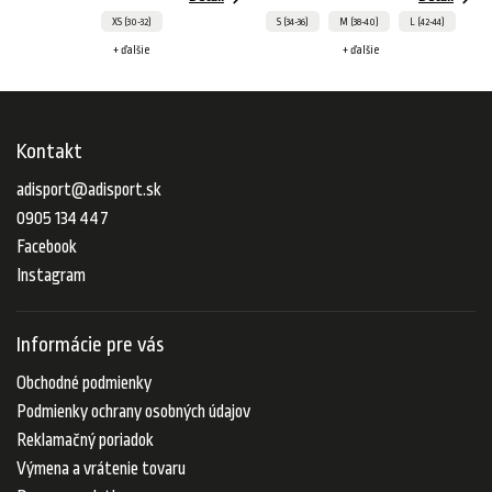
XS (30-32)
S (34-36)
M (38-40)
L (42-44)
+ ďalšie
+ ďalšie
Kontakt
adisport
@
adisport.sk
0905 134 447
Facebook
Instagram
Informácie pre vás
Obchodné podmienky
Podmienky ochrany osobných údajov
Reklamačný poriadok
Výmena a vrátenie tovaru