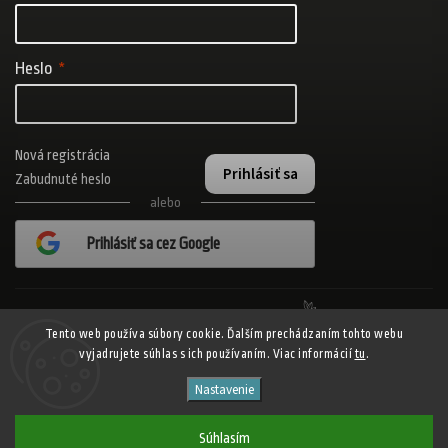
Heslo
Nová registrácia
Prihlásiť sa
Zabudnuté heslo
alebo
Prihlásiť sa cez Google
Realizovalo štúdio Adatelier
Tento web používa súbory cookie. Ďalším prechádzaním tohto webu
vyjadrujete súhlas s ich používaním. Viac informácií
tu
.
Copyright 2026
ADISPORT.sk - adidas online športový obchod
. Všetky
Nastavenie
práva vyhradené.
Shoptet
Shoptak.cz
Vytvořil
| Design
Súhlasím