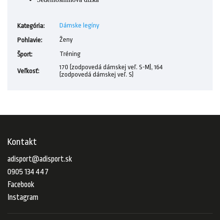
Dámske legíny
Kategória
:
Ženy
Pohlavie
:
Tréning
Šport
:
170 (zodpovedá dámskej veľ. S-M), 164
Veľkosť
:
(zodpovedá dámskej veľ. S)
Kontakt
adisport
@
adisport.sk
0905 134 447
Facebook
Instagram