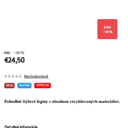
€40
–38 %
€40
–38 %
€24,50
Neohodnotené
Akcia
Novinka
VÝPREDAJ
Pohodlné štýlové legíny s obsahom recyklovaných materiálov.
Detailné informácie