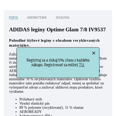
POPIS
HODNOTENIE
DISKUSIA
ADIDAS legíny Optime Glam 7/8 IV9537
Pohodlné štýlové legíny s obsahom recyklovaných
materiálov.
Zažiar vo všedné dni v týchto juniorských legínach adidas s
metalickou potlačou, ktorá ozvláštni aj outfit s obyčajným tričkom
Registruj sa a získaj 5% zľavu z každého
či tielkom. Ich konštrukcia z ľahkého elastického materiálu je
nákupu. Registrovať sa môžeš
TU.
navrhnutá tak, aby kopírovala pohyb tvojho tela a vďaka úprave
AEROREADY ťa udržia v suchu, takže zvládneš čokoľvek od
futbalových tréningov po výjazdy do kina. Tento produkt obsahuje
minimálne 70 % recyklovaných materiálov. Opätovné využitie
materiálov nám pomáha redukovať odpad, menej sa spoliehať na
vyčerpateľné zdroje a znižovať uhlíkovú stopu produktov, ktoré
vyrábame.
Priliehavý strih
Vysoký elastický pás
89 % polyester (recyklovaný), 11 % elastan
AEROREADY
Sedemosminová dĺžka