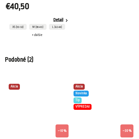
€40,50
Detail
XS (30-32)
M (38-40)
L (42-44)
+ ďalšie
Podobné (2)
Akcia
Akcia
Novinka
Tip
VÝPREDAJ
–10 %
–30 %