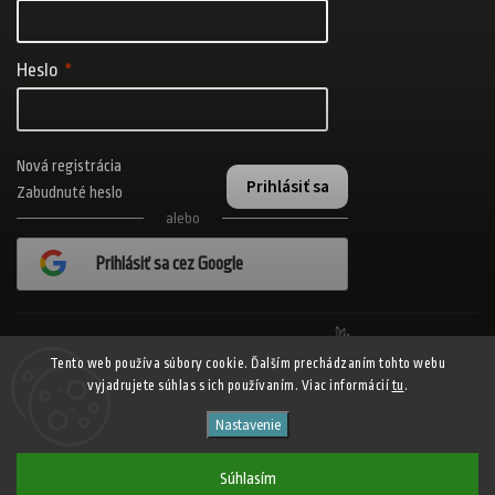
Heslo
Nová registrácia
Prihlásiť sa
Zabudnuté heslo
alebo
Prihlásiť sa cez Google
Realizovalo štúdio Adatelier
Tento web používa súbory cookie. Ďalším prechádzaním tohto webu
vyjadrujete súhlas s ich používaním. Viac informácií
tu
.
Copyright 2026
ADISPORT.sk - adidas online športový obchod
. Všetky
Nastavenie
práva vyhradené.
Shoptet
Shoptak.cz
Vytvořil
| Design
Súhlasím