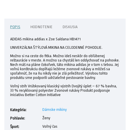
POPIS
HODNOTENIE
DISKUSIA
ADIDAS mikina addias x Zoe Saldana HB1471
UNIVERZÁLNA ŠTÝLOVÁ MIKINA NA CELODENNÉ POHODLIE.
Možno si na ceste do fitka. Možno ideš neskôr do obľúbenej
reštaurácie v meste. A možno sa chystáš len oddychovať na pohovke.
Nech máš na pláne čokoľvek, táto mikina adidas je v tom s tebou. Jej
voľnú konštrukciu dopĺňajú ležérne zvonové rukávy a môžeš sa
spoľahnúť, že na ňu nikdy nie je zlá príležitosť. Výrobou tohto
produktu sme podporili udržateľné pestovanie bavlny.
Voľný strih Vrúbkovaný klasický výstrih Dvojitý úplet – 67 % bavlna,
33 % recyklovaný polyester Zvonové rukávy Produkt podporuje
iniciatívu Better Cotton Initiative
Dámske mikiny
Kategória
:
Ženy
Pohlavie
:
Voľný čas
Šport
: