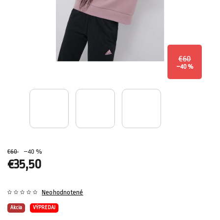
€60
–40 %
€60
–40 %
€35,50
Neohodnotené
Akcia
VÝPREDAJ