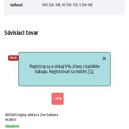
XXS (26-28), XS (30-32), S (34-36)
Veľkosť
:
Súvisiaci tovar
Akcia
Registruj sa a získaj 5% zľavu z každého
nákupu. Registrovať sa môžeš
TU.
–10 %
ADIDAS legíny adidas x Zoe Saldana
HC8617
Skladom