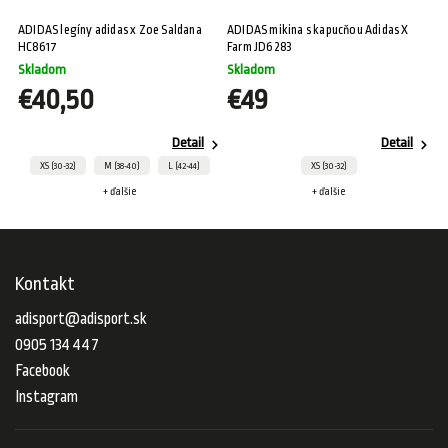
ADIDAS legíny adidas x Zoe Saldana
ADIDAS mikina s kapucňou Adidas X
HC8617
Farm JD6283
Skladom
Skladom
€40,50
€49
Detail
Detail
XS (30-32)
M (38-40)
L (42-44)
XS (30-32)
+ ďalšie
+ ďalšie
Kontakt
adisport
@
adisport.sk
0905 134 447
Facebook
Instagram