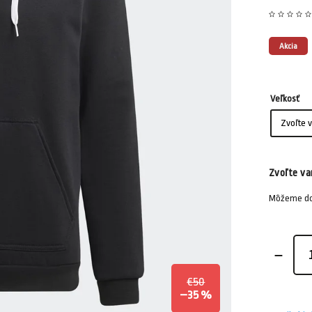
Akcia
Veľkosť
Zvoľte va
Môžeme dor
€50
–35 %