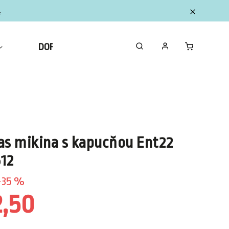
.
DOPLNKY
ZBERATEĽSKÉ FIGURKY MINI
as mikina s kapucňou Ent22
12
35 %
2,50