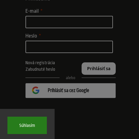
E-mail
Heslo
Nová registrácia
Prihlásiť sa
Zabudnuté heslo
alebo
Prihlásiť sa cez Google
Súhlasím
adené.