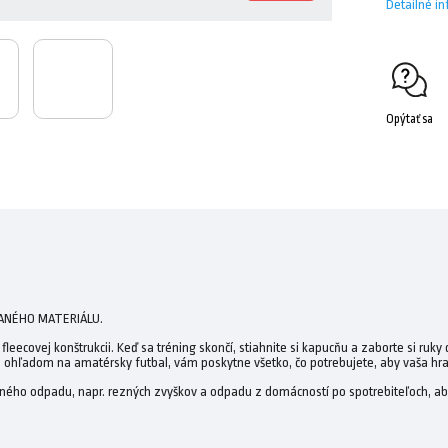
Detailné i
Opýtať sa
ANÉHO MATERIÁLU.
eecovej konštrukcii. Keď sa tréning skončí, stiahnite si kapucňu a zaborte si ruky d
 s ohľadom na amatérsky futbal, vám poskytne všetko, čo potrebujete, aby vaša hra 
ého odpadu, napr. rezných zvyškov a odpadu z domácností po spotrebiteľoch, aby