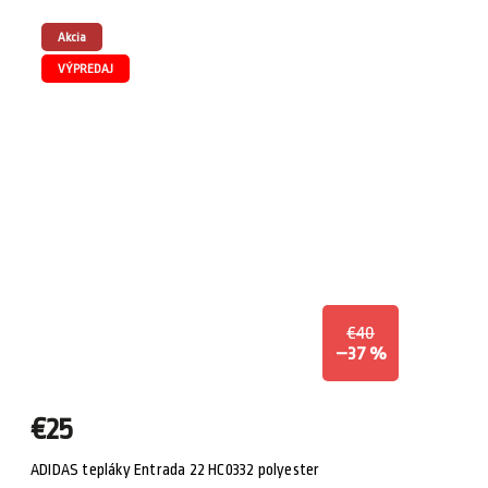
Akcia
VÝPREDAJ
€40
–37 %
€25
ADIDAS tepláky Entrada 22 HC0332 polyester