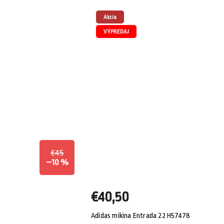
Akcia
VÝPREDAJ
€45
–10 %
€40,50
574
Adidas mikina Entrada 22 H57478