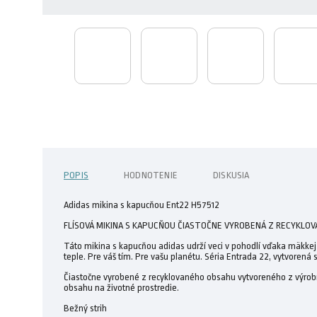
POPIS
HODNOTENIE
DISKUSIA
Adidas mikina s kapucňou Ent22 H57512
FLÍSOVÁ MIKINA S KAPUCŇOU ČIASTOČNE VYROBENÁ Z RECYKLOV
Táto mikina s kapucňou adidas udrží veci v pohodlí vďaka mäkkej fl
teple. Pre váš tím. Pre vašu planétu. Séria Entrada 22, vytvorená
Čiastočne vyrobené z recyklovaného obsahu vytvoreného z výrobn
obsahu na životné prostredie.
Bežný strih