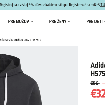
Registruj sa a získaj 5% zľavu z každého nákupu. Registrovať sa môžeš
TU
PRE MUŽOV
PRE ŽENY
PRE DETI
mikina s kapucňou Ent22 H57512
Adid
H575
€50
–
€3