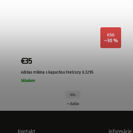
€50
–30 %
€35
Adidas mikina s kapucňou Feelcozy IL3295
Skladom
XXL
+ ďalšie
Kontakt
Informácie 