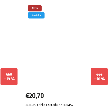
Akcia
Novinka
€50
€23
–19 %
–10 %
€20,70
ADIDAS tričko Entrada 22 HC0452