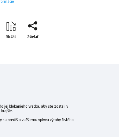
nformácie
Strážiť
Zdieľať
o jej klokanieho vrecka, aby ste zostali v
krajšie.
 sa predišlo väčšiemu vplyvu výroby čistého