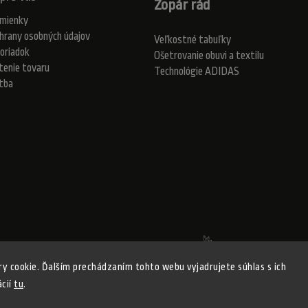
Zopár rád
mienky
hrany osobných údajov
Veľkostné tabuľky
oriadok
Ošetrovanie obuvi a textilu
tenie tovaru
Technológie ADIDAS
atba
Realizovalo štúdio Adatelier
y cookie. Ďalším prechádzaním tohto webu vyjadrujete súhlas s ich
ácií
tu
.
ight 2026
ADISPORT.sk - adidas online športový obchod
. Všetky práva vyhr
Shoptet
Shoptak.cz
Vytvořil
| Design