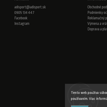
adisport
@
adisport.sk
Obchodné pod
0905 134 447
Podmienky oc
Facebook
Reklamačný p
Instagram
Výmena a vrá
Doprava a pl
Tento web používa súbor
používaním. Viac inform
Copyr