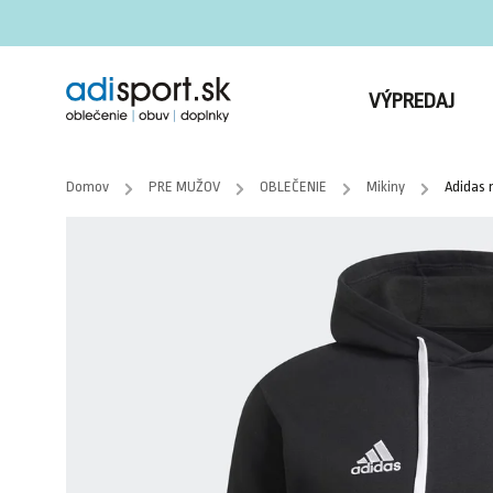
VÝPREDAJ
Domov
/
PRE MUŽOV
/
OBLEČENIE
/
Mikiny
/
Adidas 