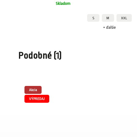
Skladom
L
S
M
XXL
ie
+ ďalšie
Podobné (1)
Akcia
VÝPREDAJ