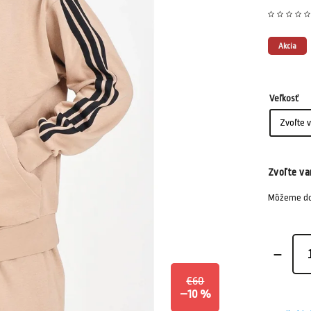
Akcia
Veľkosť
Zvoľte va
Môžeme dor
€60
–10 %