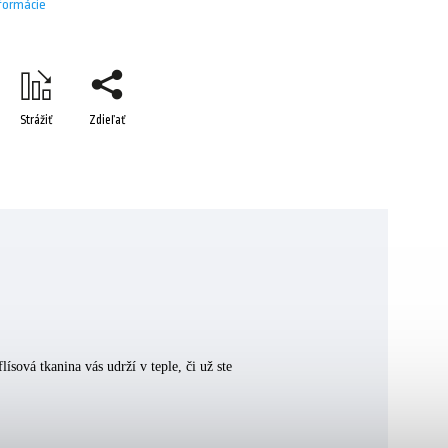
nformácie
Strážiť
Zdieľať
ová tkanina vás udrží v teple, či už ste