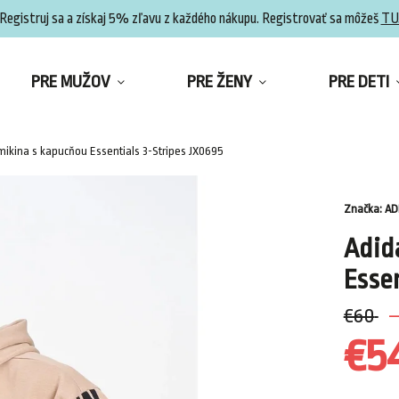
Registruj sa a získaj 5% zľavu z každého nákupu. Registrovať sa môžeš
TU
PRE MUŽOV
PRE ŽENY
PRE DETI
mikina s kapucňou Essentials 3-Stripes JX0695
Značka:
AD
Adid
Esse
€60
–
€5