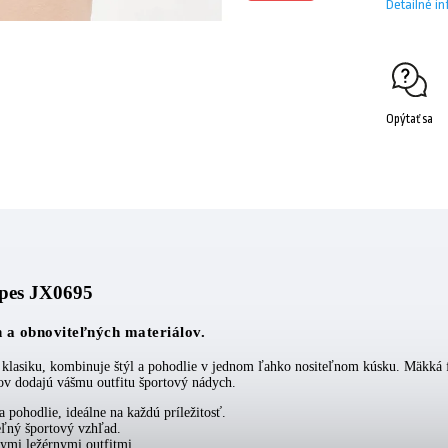
Detailné i
Opýtať sa
ipes JX0695
 a obnoviteľných materiálov.
lasiku, kombinuje štýl a pohodlie v jednom ľahko nositeľnom kúsku. Mäkká flís
vov dodajú vášmu outfitu športový nádych.
 pohodlie, ideálne na každú príležitosť.
eľný športový vzhľad.
nymi ležérnymi outfitmi.