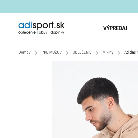
VÝPREDAJ
Domov
/
PRE MUŽOV
/
OBLEČENIE
/
Mikiny
/
Adidas 