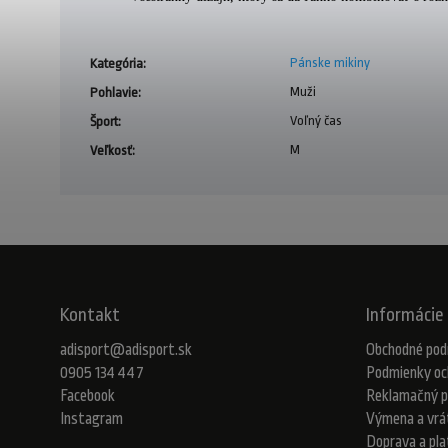
Pánske mikiny
Kategória
:
Muži
Pohlavie
:
Voľný čas
Šport
:
M
Veľkosť
:
Kontakt
Informácie 
adisport
@
adisport.sk
Obchodné pod
0905 134 447
Podmienky oc
Facebook
Reklamačný p
Instagram
Výmena a vrá
Doprava a pl