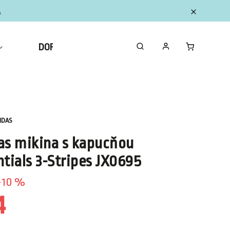
.
DOPLNKY
ZBERATEĽSKÉ FIGURKY MINI
IDAS
as mikina s kapucňou
ntials 3-Stripes JX0695
10 %
4