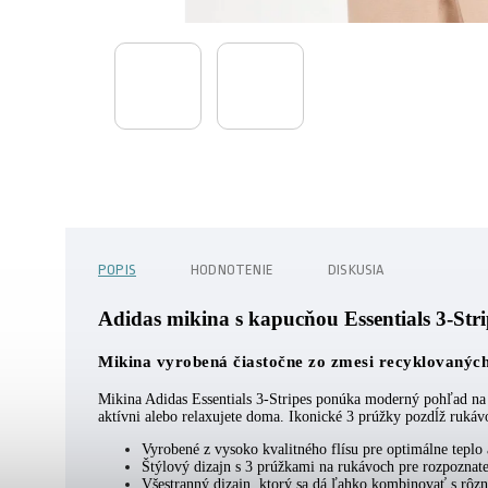
POPIS
HODNOTENIE
DISKUSIA
Adidas mikina s kapucňou Essentials 3-Str
Mikina vyrobená čiastočne zo zmesi recyklovaných
Mikina Adidas Essentials 3-Stripes ponúka moderný pohľad na k
aktívni alebo relaxujete doma. Ikonické 3 prúžky pozdĺž ruká
Vyrobené z vysoko kvalitného flísu pre optimálne teplo a
Štýlový dizajn s 3 prúžkami na rukávoch pre rozpoznat
Všestranný dizajn, ktorý sa dá ľahko kombinovať s rôz