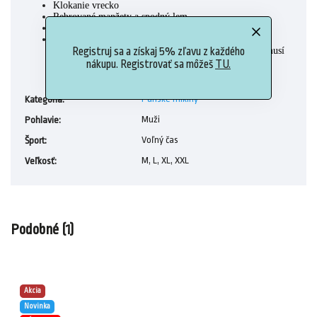
Klokanie vrecko
Rebrované manžety a spodný lem
Monogramová tlač
Tento produkt, ktorý pochádza od spoločnosti Better
Registruj sa a získaj 5% zľavu z každého
Cotton pomocou systému hmotnostnej rovnováhy, nemusí
obsahovať Better Cotton.
nákupu. Registrovať sa môžeš
TU.
Pánske mikiny
Kategória
:
Muži
Pohlavie
:
Voľný čas
Šport
:
M, L, XL, XXL
Veľkosť
:
Podobné (1)
Akcia
Novinka