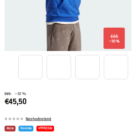
€65
–30 %
€65
–30 %
€45,50
Neohodnotené
Akcia
Novinka
VÝPREDAJ