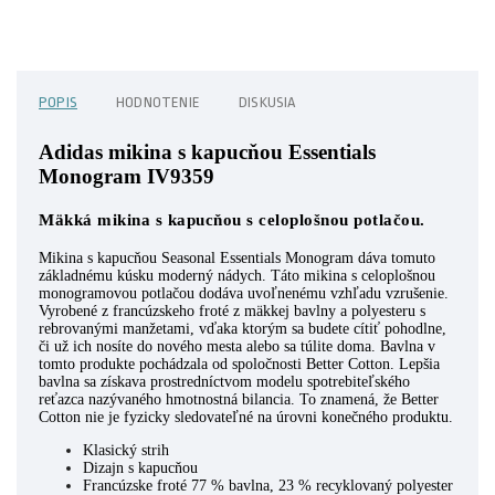
POPIS
HODNOTENIE
DISKUSIA
Adidas mikina s kapucňou Essentials
Monogram IV9359
Mäkká mikina s kapucňou s celoplošnou potlačou.
Mikina s kapucňou Seasonal Essentials Monogram dáva tomuto
základnému kúsku moderný nádych. Táto mikina s celoplošnou
monogramovou potlačou dodáva uvoľnenému vzhľadu vzrušenie.
Vyrobené z francúzskeho froté z mäkkej bavlny a polyesteru s
rebrovanými manžetami, vďaka ktorým sa budete cítiť pohodlne,
či už ich nosíte do nového mesta alebo sa túlite doma. Bavlna v
tomto produkte pochádzala od spoločnosti Better Cotton. Lepšia
bavlna sa získava prostredníctvom modelu spotrebiteľského
reťazca nazývaného hmotnostná bilancia. To znamená, že Better
Cotton nie je fyzicky sledovateľné na úrovni konečného produktu.
Klasický strih
Dizajn s kapucňou
Francúzske froté 77 % bavlna, 23 % recyklovaný polyester