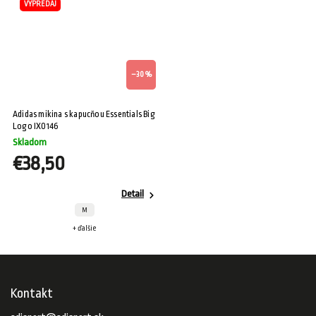
VÝPREDAJ
–30 %
Adidas mikina s kapucňou Essentials Big
Logo IX0146
Skladom
€38,50
Detail
M
+ ďalšie
Kontakt