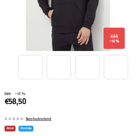
€65
–10 %
€65
–10 %
€58,50
Neohodnotené
Akcia
Novinka