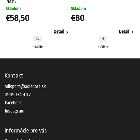
IN3319
Skladom
Skladom
€58,50
€80
Detail
Detail
XL
M
+ ďalšie
+ ďalšie
Kontakt
adisport
@
adisport.sk
0905 134 447
Facebook
Instagram
Informácie pre vás