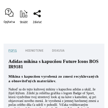
Opýtať sa
Strážiť
Zdieľať
POPIS
HODNOTENIE
DISKUSIA
Adidas mikina s kapucňou Future Icons BOS
IR9181
Mikina s kapucňou vyrobená zo zmesi recyklovaných
a obnoviteľných materiálov.
Nahoď sa do tejto kultovej mikiny s kapucňou adidas a ukáž, že
žiješ štýlom. Zdobí ju reliéfna grafika s logom Badge of Sport,
ktorá vyzdvihne tvoj streetový look aj na káve s kamošmi, aj pri
objavovaní nového mestá. Je vyrobená z jemnej bavlnenej zmesi a
počas celého dňa ťa udrží v pohodlí. Vďaka vrúbkovaným