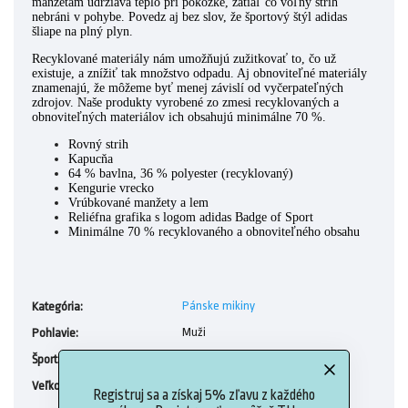
manžetám udržiava teplo pri pokožke, zatiaľ čo voľný strih
nebráni v pohybe. Povedz aj bez slov, že športový štýl adidas
šliape na plný plyn.
Recyklované materiály nám umožňujú zužitkovať to, čo už
existuje, a znížiť tak množstvo odpadu. Aj obnoviteľné materiály
znamenajú, že môžeme byť menej závislí od vyčerpateľných
zdrojov. Naše produkty vyrobené zo zmesi recyklovaných a
obnoviteľných materiálov ich obsahujú minimálne 70 %.
Rovný strih
Kapucňa
64 % bavlna, 36 % polyester (recyklovaný)
Kengurie vrecko
Vrúbkované manžety a lem
Reliéfna grafika s logom adidas Badge of Sport
Minimálne 70 % recyklovaného a obnoviteľného obsahu
Pánske mikiny
Kategória
:
Muži
Pohlavie
:
Voľný čas
Šport
:
M, XL
Veľkosť
:
Registruj sa a získaj 5% zľavu z každého