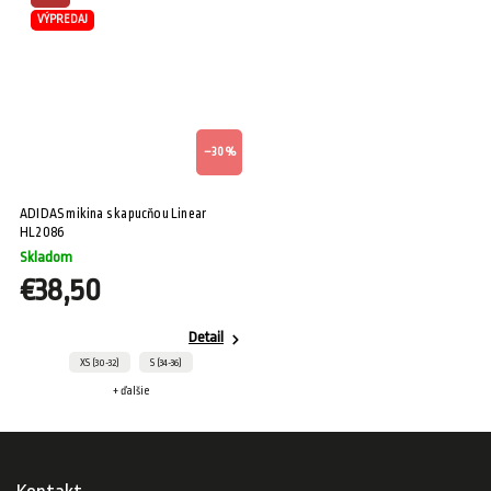
VÝPREDAJ
–30 %
ADIDAS mikina s kapucňou Linear
HL2086
Skladom
€38,50
Detail
XS (30-32)
S (34-36)
+ ďalšie