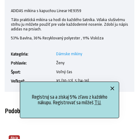
ADIDAS mikina s kapucňou Linear HE9359
Táto praktická mikina sa hodí do každého šatníka. Vďaka slušivému
strihu ju môžete použiť pre vaše každodenné nosenie. Zdobí ju nápis
adidas na prsiach.
53% Bavlna, 36% Recyklovaný polyester , 11% Viskóza
Dámske mikiny
Kategória
:
Ženy
Pohlavie
:
Voľný čas
Šport
:
XS (30-32), S (34-36)
Veľkosť
:
Registruj sa a získaj 5% zľavu z každého
nákupu. Registrovať sa môžeš
TU.
Podobné (1)
Akcia