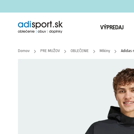
VÝPREDAJ
Domov
/
PRE MUŽOV
/
OBLEČENIE
/
Mikiny
/
Adidas 