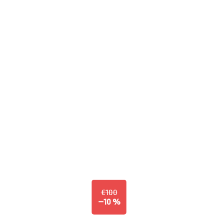
€100
–10 %