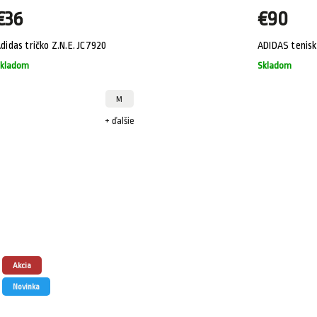
€36
€90
didas tričko Z.N.E. JC7920
ADIDAS tenis
kladom
Skladom
M
+ ďalšie
Akcia
Novinka