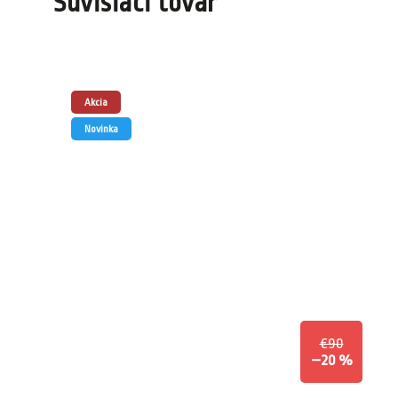
Súvisiaci tovar
Akcia
Novinka
€90
–20 %