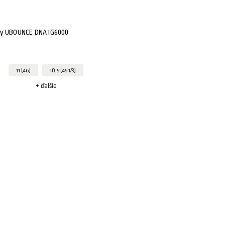
ky UBOUNCE DNA IG6000
11 (46)
10,5 (45 1/3)
+ ďalšie