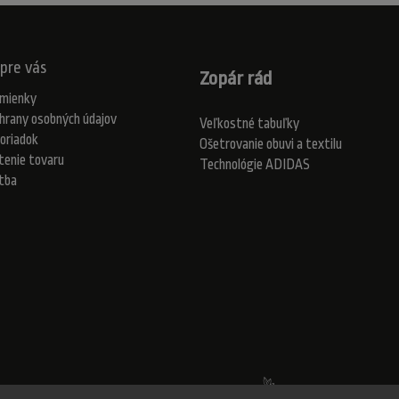
pre vás
Zopár rád
mienky
hrany osobných údajov
Veľkostné tabuľky
oriadok
Ošetrovanie obuvi a textilu
tenie tovaru
Technológie ADIDAS
atba
Realizovalo štúdio Adatelier