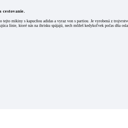
 cestovanie.
o tejto mikiny s kapucňou adidas a vyraz von s partiou. Je vyrobená z trojvrstv
júca línie, ktoré nás na ihrisku spájajú, nech môžeš kedykoľvek počas dňa osl