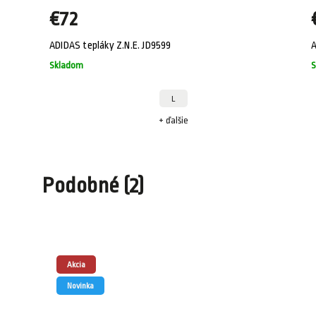
€72
ADIDAS tepláky Z.N.E. JD9599
A
Skladom
S
L
+ ďalšie
Podobné (2)
Akcia
Novinka