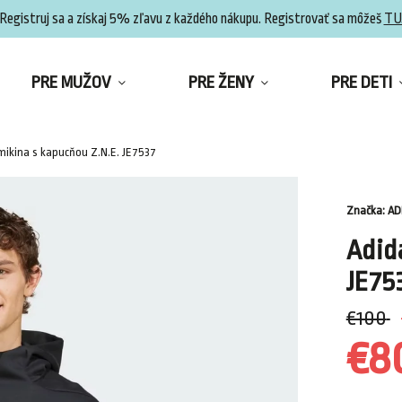
Registruj sa a získaj 5% zľavu z každého nákupu. Registrovať sa môžeš
TU
PRE MUŽOV
PRE ŽENY
PRE DETI
mikina s kapucňou Z.N.E. JE7537
Značka:
AD
Adid
JE75
€100
€8