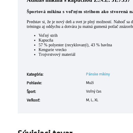
Športová mikina s voľným strihom ako stvorená na
Predstav si, že je nový deň a svet je plný možností. Nahoď sa d
tréningu aj oddychu a dotvára ju matná gumená potlač znázorňu
Voľný strih
Kapucňa
57 % polyester (recyklovaný), 43 % bavlna
Kengurie vrecko
Trojvrstvový materiál
Pánske mikiny
Kategória
:
Muži
Pohlavie
:
Voľný čas
Šport
:
M, L, XL
Veľkosť
: