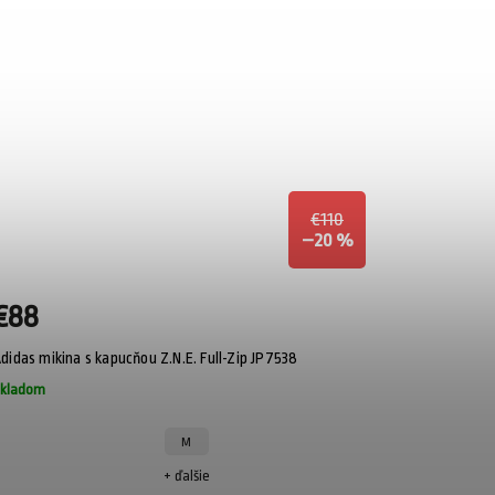
€110
–20 %
€88
didas mikina s kapucňou Z.N.E. Full-Zip JP7538
kladom
M
+ ďalšie