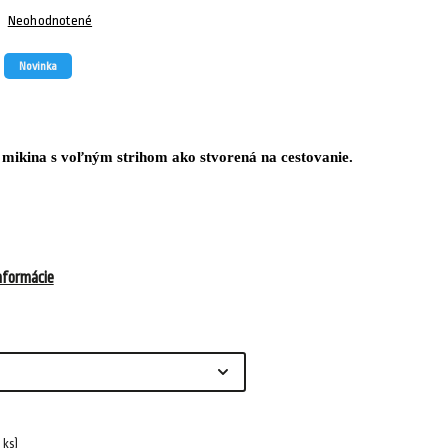
Neohodnotené
Novinka
mikina s voľným strihom ako stvorená na cestovanie.
nformácie
1 ks)