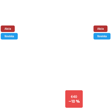
Akcia
Akcia
Novinka
Novinka
€40
–10 %