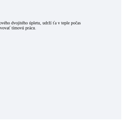
ového dvojitého úpletu, udrží ťa v teple počas
avovať tímovú prácu.