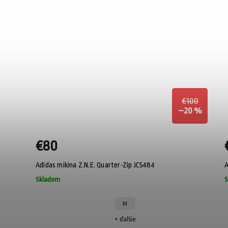
€100
–20 %
€80
Adidas mikina Z.N.E. Quarter-Zip JC5484
A
Skladom
S
M
+ ďalšie