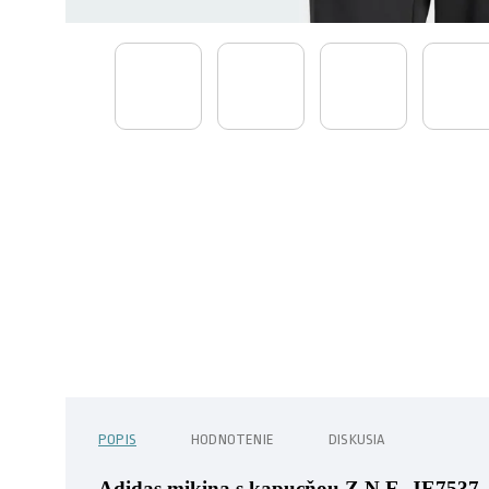
POPIS
HODNOTENIE
DISKUSIA
Adidas mikina s kapucňou Z.N.E. JE7537