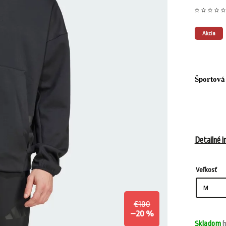
Akcia
Športová 
Detailné i
Veľkosť
€100
–20 %
Skladom
(