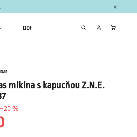
.
DOPLNKY
ZBERATEĽSKÉ FIGURKY MINI
IDAS
as mikina s kapucňou Z.N.E.
37
–20 %
0