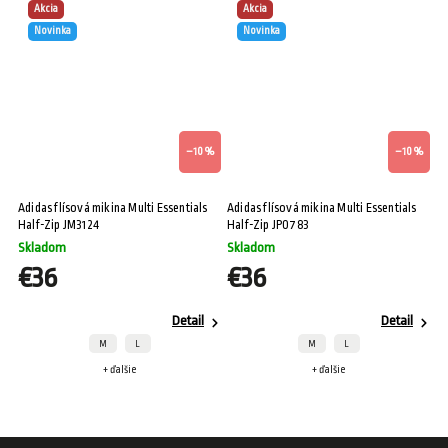
Akcia
Akcia
Novinka
Novinka
–10 %
–10 %
Adidas flísová mikina Multi Essentials
Adidas flísová mikina Multi Essentials
Half-Zip JM3124
Half-Zip JP0783
Skladom
Skladom
€36
€36
Detail
Detail
M
L
M
L
+ ďalšie
+ ďalšie