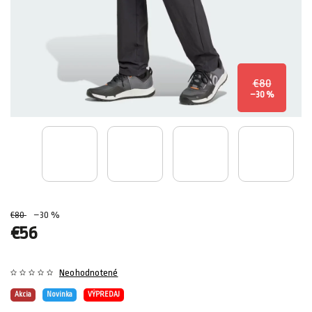
€80
–30 %
€80
–30 %
€56
Neohodnotené
Akcia
Novinka
VÝPREDAJ