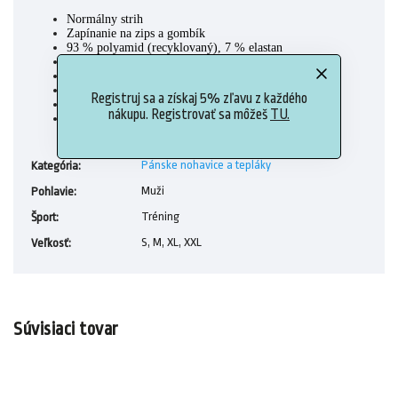
Normálny strih
Zapínanie na zips a gombík
93 % polyamid (recyklovaný), 7 % elastan
Vodoodpudivá úprava bez obsahu PFC
Bočné vrecká
Zadné vrecko na zips
Registruj sa a získaj 5% zľavu z každého
Pútka na opasok v páse
nákupu. Registrovať sa môžeš
TU.
Odnímateľné spodné časti nohavíc
Pánske nohavice a tepláky
Kategória
:
Muži
Pohlavie
:
Tréning
Šport
:
S, M, XL, XXL
Veľkosť
:
Súvisiaci tovar