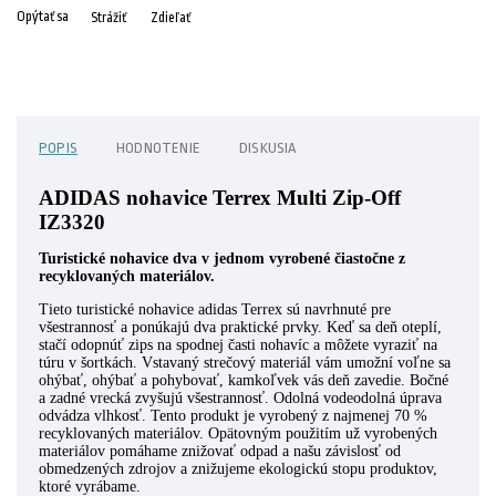
Opýtať sa
Strážiť
Zdieľať
POPIS
HODNOTENIE
DISKUSIA
ADIDAS nohavice Terrex Multi Zip-Off
IZ3320
Turistické nohavice dva v jednom vyrobené čiastočne z
recyklovaných materiálov.
Tieto turistické nohavice adidas Terrex sú navrhnuté pre
všestrannosť a ponúkajú dva praktické prvky. Keď sa deň oteplí,
stačí odopnúť zips na spodnej časti nohavíc a môžete vyraziť na
túru v šortkách. Vstavaný strečový materiál vám umožní voľne sa
ohýbať, ohýbať a pohybovať, kamkoľvek vás deň zavedie. Bočné
a zadné vrecká zvyšujú všestrannosť. Odolná vodeodolná úprava
odvádza vlhkosť. Tento produkt je vyrobený z najmenej 70 %
recyklovaných materiálov. Opätovným použitím už vyrobených
materiálov pomáhame znižovať odpad a našu závislosť od
obmedzených zdrojov a znižujeme ekologickú stopu produktov,
ktoré vyrábame.