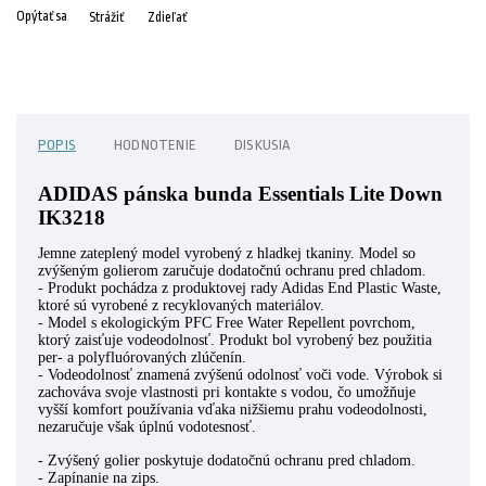
Opýtať sa
Strážiť
Zdieľať
POPIS
HODNOTENIE
DISKUSIA
ADIDAS pánska bunda Essentials Lite Down
IK3218
Jemne zateplený model vyrobený z hladkej tkaniny. Model so
zvýšeným golierom zaručuje dodatočnú ochranu pred chladom.
- Produkt pochádza z produktovej rady Adidas End Plastic Waste,
ktoré sú vyrobené z recyklovaných materiálov.
- Model s ekologickým PFC Free Water Repellent povrchom,
ktorý zaisťuje vodeodolnosť. Produkt bol vyrobený bez použitia
per- a polyfluórovaných zlúčenín.
- Vodeodolnosť znamená zvýšenú odolnosť voči vode. Výrobok si
zachováva svoje vlastnosti pri kontakte s vodou, čo umožňuje
vyšší komfort používania vďaka nižšiemu prahu vodeodolnosti,
nezaručuje však úplnú vodotesnosť.
- Zvýšený golier poskytuje dodatočnú ochranu pred chladom.
- Zapínanie na zips.