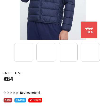
€120
–30 %
€120
–30 %
€84
Neohodnotené
Akcia
Novinka
VÝPREDAJ