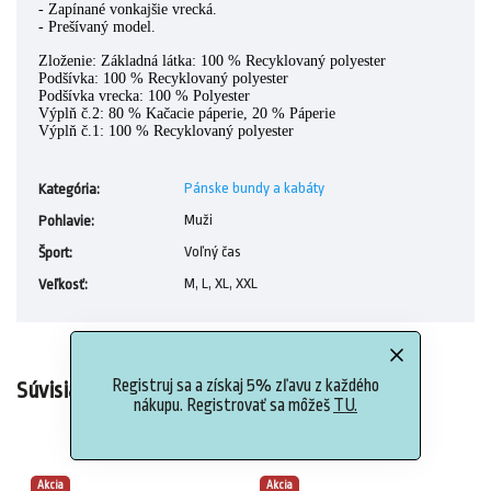
- Zapínané vonkajšie vrecká.
- Prešívaný model.
Zloženie: Základná látka: 100 % Recyklovaný polyester
Podšívka: 100 % Recyklovaný polyester
Podšívka vrecka: 100 % Polyester
Výplň č.2: 80 % Kačacie páperie, 20 % Páperie
Výplň č.1: 100 % Recyklovaný polyester
Pánske bundy a kabáty
Kategória
:
Muži
Pohlavie
:
Voľný čas
Šport
:
M, L, XL, XXL
Veľkosť
:
Registruj sa a získaj 5% zľavu z každého
Súvisiaci tovar
nákupu. Registrovať sa môžeš
TU.
Akcia
Akcia