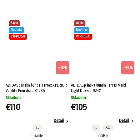
Akcia
Akcia
Novinka
Novinka
VÝPREDAJ
VÝPREDAJ
–50 %
–30 %
ADIDAS pánska bunda Terrex XPERIOR
ADIDAS pánska bunda Terrex Multi
Varilite Primaloft IB4235
Light Down JI9247
Skladom
Skladom
€110
€105
Detail
Detail
XL
L
XXL
+ ďalšie
+ ďalšie