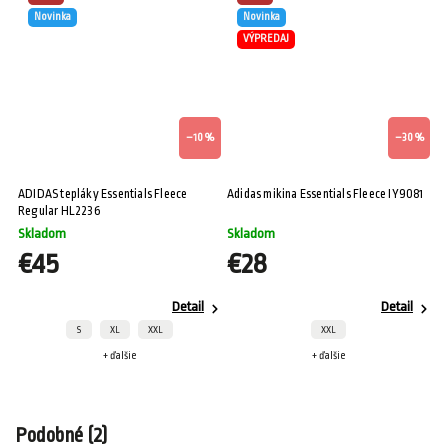
Novinka
Novinka
VÝPREDAJ
–10 %
–30 %
ADIDAS tepláky Essentials Fleece
Adidas mikina Essentials Fleece IY9081
Regular HL2236
Skladom
Skladom
€45
€28
Detail
Detail
S
XL
XXL
XXL
+ ďalšie
+ ďalšie
Podobné (2)