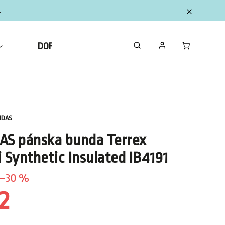
.
DOPLNKY
ZBERATEĽSKÉ FIGURKY MINI
IDAS
AS pánska bunda Terrex
 Synthetic Insulated IB4191
–30 %
2