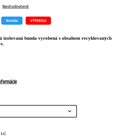
Neohodnotené
Novinka
VÝPREDAJ
ná izolovaná bunda vyrobená s obsahom recyklovaných
v.
nformácie
1 ks)