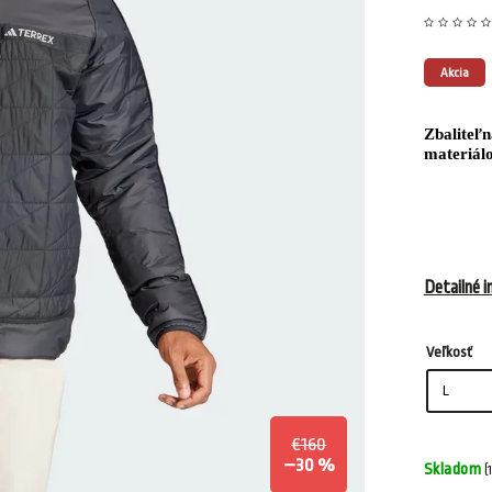
Akcia
Zbaliteľ
materiálo
Detailné i
Veľkosť
€160
–30 %
Skladom
(