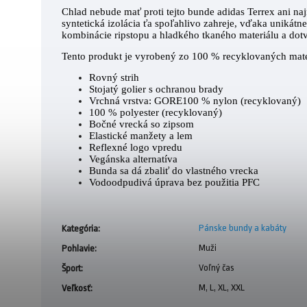
Chlad nebude mať proti tejto bunde adidas Terrex ani na
syntetická izolácia ťa spoľahlivo zahreje, vďaka uniká
kombinácie ripstopu a hladkého tkaného materiálu a dotvá
Tento produkt je vyrobený zo 100 % recyklovaných mater
Rovný strih
Stojatý golier s ochranou brady
Vrchná vrstva: GORE100 % nylon (recyklovaný)
100 % polyester (recyklovaný)
Bočné vrecká so zipsom
Elastické manžety a lem
Reflexné logo vpredu
Vegánska alternatíva
Bunda sa dá zbaliť do vlastného vrecka
Vodoodpudivá úprava bez použitia PFC
Pánske bundy a kabáty
Kategória
:
Muži
Pohlavie
:
Voľný čas
Šport
:
M, L, XL, XXL
Veľkosť
: