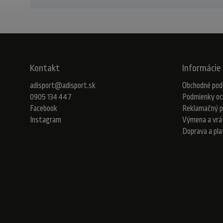
Kontakt
Informácie 
adisport
@
adisport.sk
Obchodné pod
0905 134 447
Podmienky oc
Facebook
Reklamačný p
Instagram
Výmena a vrá
Doprava a pl