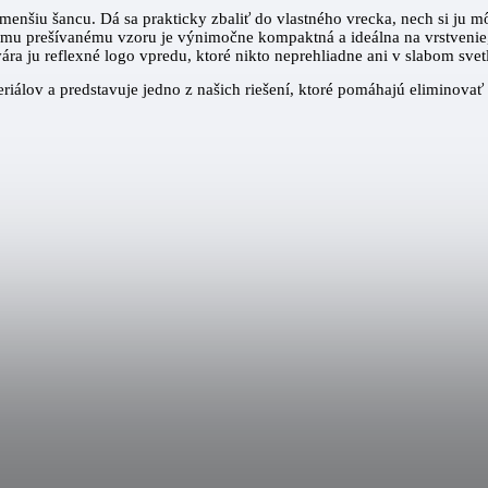
jmenšiu šancu. Dá sa prakticky zbaliť do vlastného vrecka, nech si ju m
tnemu prešívanému vzoru je výnimočne kompaktná a ideálna na vrstvenie
ra ju reflexné logo vpredu, ktoré nikto neprehliadne ani v slabom svet
iálov a predstavuje jedno z našich riešení, ktoré pomáhajú eliminovať