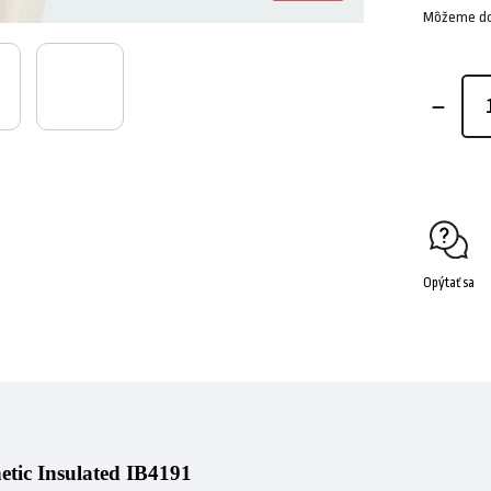
Môžeme dor
Opýtať sa
tic Insulated IB4191