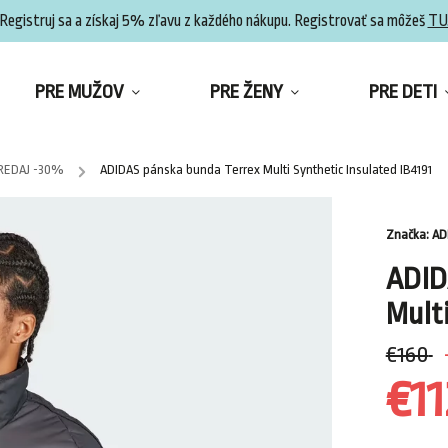
Registruj sa a získaj 5% zľavu z každého nákupu. Registrovať sa môžeš
TU
PRE MUŽOV
PRE ŽENY
PRE DETI
REDAJ -30%
/
ADIDAS pánska bunda Terrex Multi Synthetic Insulated IB4191
Značka:
AD
ADID
Multi
€160
€11