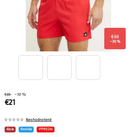
€30
–30 %
€30
–30 %
€21
Neohodnotené
Akcia
Novinka
VÝPREDAJ