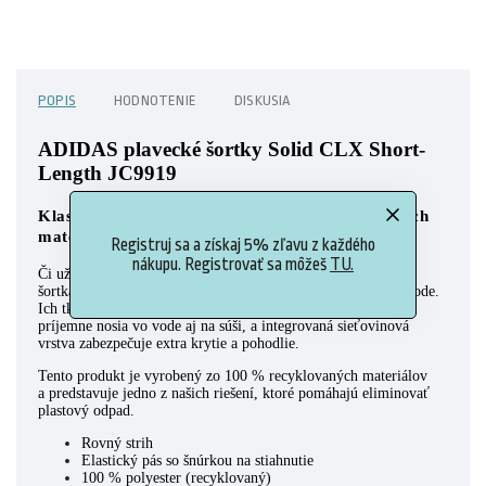
POPIS
HODNOTENIE
DISKUSIA
ADIDAS plavecké šortky Solid CLX Short-
Length JC9919
Klasické plavecké šortky s obsahom recyklovaných
materiálov.
Registruj sa a získaj 5% zľavu z každého
nákupu. Registrovať sa môžeš
TU.
Či už sa chystáš k bazénu alebo na pláž, v týchto plaveckých
šortkách adidas si naplno užiješ každú sekundu strávenú pri vode.
Ich tkaná konštrukcia je ľahká a rýchlo schne, vďaka čomu sa
príjemne nosia vo vode aj na súši, a integrovaná sieťovinová
vrstva zabezpečuje extra krytie a pohodlie.
Tento produkt je vyrobený zo 100 % recyklovaných materiálov
a predstavuje jedno z našich riešení, ktoré pomáhajú eliminovať
plastový odpad.
Rovný strih
Elastický pás so šnúrkou na stiahnutie
100 % polyester (recyklovaný)