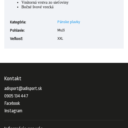
Vnútorná vrstva zo sieťoviny
Bočné švové vrecká
Pánske plavky
Kategória
:
Muži
Pohlavie
:
XXL
Veľkosť
:
Kontakt
adisport
@
adisport.sk
0905 134 447
Facebook
Instagram