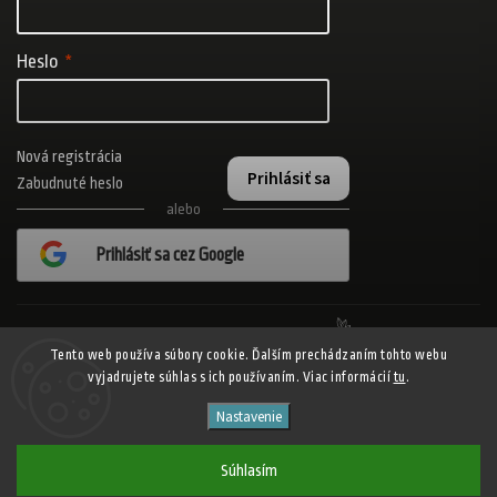
Heslo
Nová registrácia
Prihlásiť sa
Zabudnuté heslo
alebo
Prihlásiť sa cez Google
Realizovalo štúdio Adatelier
Tento web používa súbory cookie. Ďalším prechádzaním tohto webu
vyjadrujete súhlas s ich používaním. Viac informácií
tu
.
Copyright 2026
ADISPORT.sk - adidas online športový obchod
. Všetky
Nastavenie
práva vyhradené.
Shoptet
Shoptak.cz
Vytvořil
| Design
Súhlasím