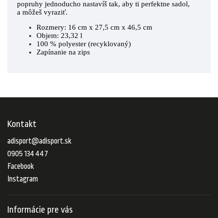
popruhy jednoducho nastavíš tak, aby ti perfektne sadol,
a môžeš vyraziť.
Rozmery: 16 cm x 27,5 cm x 46,5 cm
Objem: 23,32 l
100 % polyester (recyklovaný)
Zapínanie na zips
Kontakt
adisport
@
adisport.sk
0905 134 447
Facebook
Instagram
Informácie pre vás