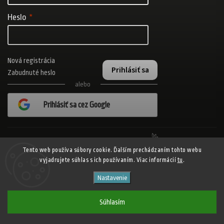
Heslo
Nová registrácia
Prihlásiť sa
Zabudnuté heslo
alebo
Prihlásiť sa cez Google
Realizovalo štúdio Adatelier
Tento web používa súbory cookie. Ďalším prechádzaním tohto webu
vyjadrujete súhlas s ich používaním. Viac informácií
tu
.
Copyright 2026
ADISPORT.sk - adidas online športový obchod
. Všetky
Nastavenie
práva vyhradené.
Shoptet
Shoptak.cz
Vytvořil
| Design
Súhlasím