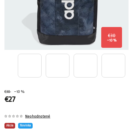
€30
–10 %
€30
–10 %
€27
Neohodnotené
Akcia
Novinka