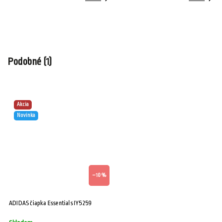
Podobné (1)
Akcia
Novinka
–10 %
ADIDAS čiapka Essentials IY5259