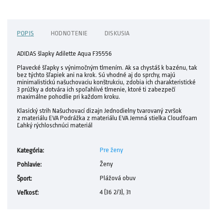
POPIS
HODNOTENIE
DISKUSIA
ADIDAS šlapky Adilette Aqua F35556
Plavecké šľapky s výnimočným tlmením. Ak sa chystáš k bazénu, tak
bez týchto šľapiek ani na krok. Sú vhodné aj do sprchy, majú
minimalistickú našuchovaciu konštrukciu, zdobia ich charakteristické
3 prúžky a dotvára ich spoľahlivé tlmenie, ktoré ti zabezpečí
maximálne pohodlie pri každom kroku.
Klasický strih Našuchovací dizajn Jednodielny tvarovaný zvršok
z materiálu EVA Podrážka z materiálu EVA Jemná stielka Cloudfoam
Ľahký rýchloschnúci materiál
Pre ženy
Kategória
:
Ženy
Pohlavie
:
Plážová obuv
Šport
:
4 (36 2/3), 31
Veľkosť
: