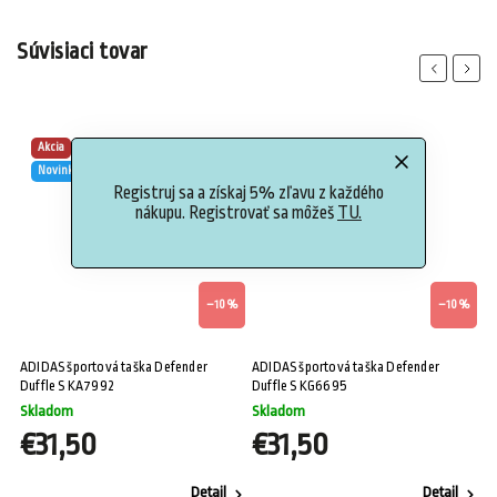
Súvisiaci tovar
Previous
Next
Akcia
Akcia
Novinka
Novinka
Registruj sa a získaj 5% zľavu z každého
nákupu. Registrovať sa môžeš
TU.
%
–10 %
–10 %
ADIDAS športová taška Defender
ADIDAS športová taška Defender
AD
Duffle S KA7992
Duffle S KG6695
Du
Skladom
Skladom
S
€31,50
€31,50
€
Detail
Detail