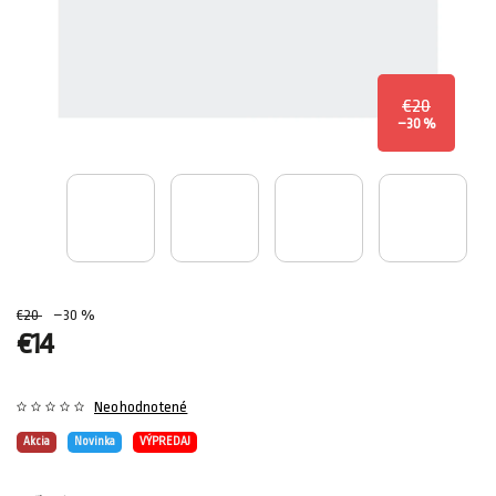
€20
–30 %
€20
–30 %
€14
Neohodnotené
Akcia
Novinka
VÝPREDAJ