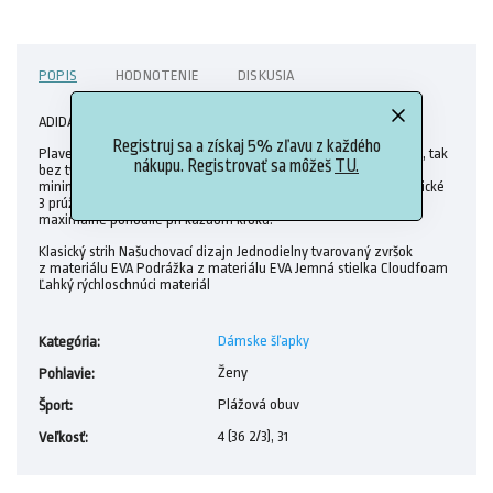
POPIS
HODNOTENIE
DISKUSIA
ADIDAS šlapky Adilette Aqua HP7603
Registruj sa a získaj 5% zľavu z každého
Plavecké šľapky s výnimočným tlmením. Ak sa chystáš k bazénu, tak
nákupu. Registrovať sa môžeš
TU.
bez týchto šľapiek ani na krok. Sú vhodné aj do sprchy, majú
minimalistickú našuchovaciu konštrukciu, zdobia ich charakteristické
3 prúžky a dotvára ich spoľahlivé tlmenie, ktoré ti zabezpečí
maximálne pohodlie pri každom kroku.
Klasický strih Našuchovací dizajn Jednodielny tvarovaný zvršok
z materiálu EVA Podrážka z materiálu EVA Jemná stielka Cloudfoam
Ľahký rýchloschnúci materiál
Dámske šľapky
Kategória
:
Ženy
Pohlavie
:
Plážová obuv
Šport
:
4 (36 2/3), 31
Veľkosť
: