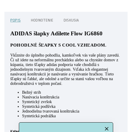
POPIS
HODNOTENIE
DISKUSIA
ADIDAS šlapky Adilette Flow IG6860
POHODLNÉ ŠĽAPKY S COOL VZHĽADOM.
Vkĺznite do úplného pohodlia, kamkoľvek vás vaše plány zavedú.
Či už idete na neformálnu prechádzku alebo sa chystáte domov z
kúpania, tieto šľapky adidas podporia vaše chodidlá s
jednodielnym tvarovaným dizajnom. Vďaka ich elegantnej
nasúvacej konštrukcii je nasúvanie a vysúvanie hračkou. Tieto
šľapky sú ľahké, ale odolné a určite sa stanú vašou voľbou na
dobrodružstvá v teplom počasí.
Bežný strih
Nasúvacia konštrukcia
Syntetický zvršok
Syntetická podšívka
Jednodielna tvarovaná konštrukcia
Syntetická podrážka
Pánske šľapky
Kategória
: