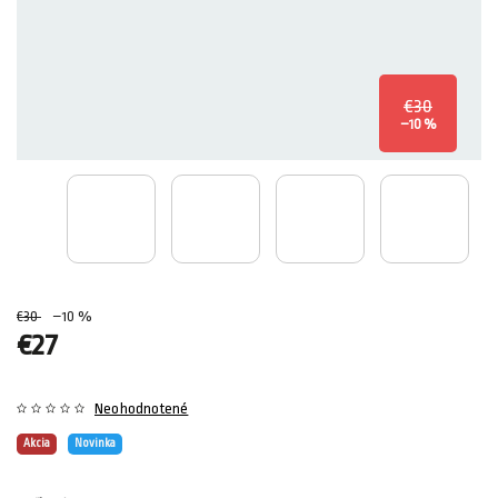
€30
–10 %
€30
–10 %
€27
Neohodnotené
Akcia
Novinka