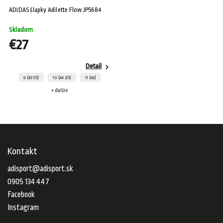
ADIDAS šlapky Adilette Flow JP5684
Skladom
€27
Detail
9 (43 1/3)
10 (44 2/3)
11 (46)
+ ďalšie
Kontakt
adisport
@
adisport.sk
0905 134 447
Facebook
Instagram