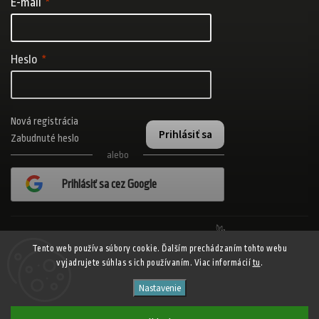
E-mail
Heslo
Nová registrácia
Prihlásiť sa
Zabudnuté heslo
alebo
Prihlásiť sa cez Google
Realizovalo štúdio Adatelier
Tento web používa súbory cookie. Ďalším prechádzaním tohto webu
vyjadrujete súhlas s ich používaním. Viac informácií
tu
.
Copyright 2026
ADISPORT.sk - adidas online športový obchod
. Všetky
Nastavenie
práva vyhradené.
Shoptet
Shoptak.cz
Vytvořil
| Design