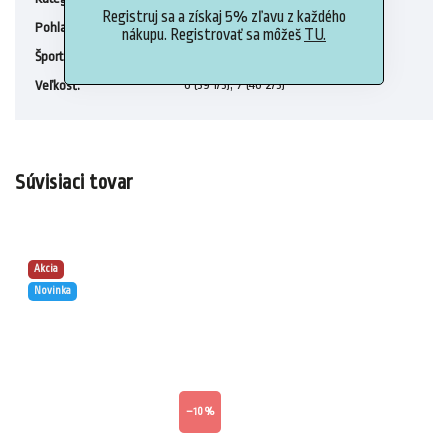
Registruj sa a získaj 5% zľavu z každého
Muži
Pohlavie
:
nákupu. Registrovať sa môžeš
TU.
Plážová obuv
Šport
:
6 (39 1/3), 7 (40 2/3)
Veľkosť
:
Súvisiaci tovar
Akcia
Novinka
–10 %