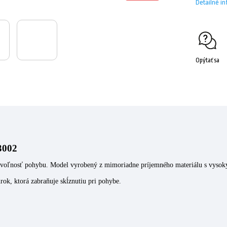
Detailné i
Opýtať sa
3002
a voľnosť pohybu. Model vyrobený z mimoriadne príjemného materiálu s vyso
rok, ktorá zabraňuje skĺznutiu pri pohybe.