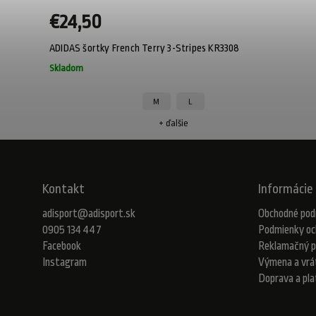
€24,50
ADIDAS šortky French Terry 3-Stripes KR3308
Skladom
M
L
+ ďalšie
Kontakt
Informácie 
adisport
@
adisport.sk
Obchodné pod
0905 134 447
Podmienky oc
Facebook
Reklamačný p
Instagram
Výmena a vrá
Doprava a pl