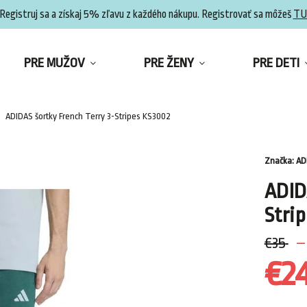
Registruj sa a získaj 5% zľavu z každého nákupu. Registrovať sa môžeš
TU
PRE MUŽOV
PRE ŽENY
PRE DETI
ADIDAS šortky French Terry 3-Stripes KS3002
Značka:
AD
ADID
Stri
€35
–
€2