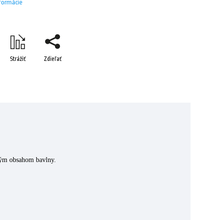
nformácie
Strážiť
Zdieľať
kým obsahom bavlny.