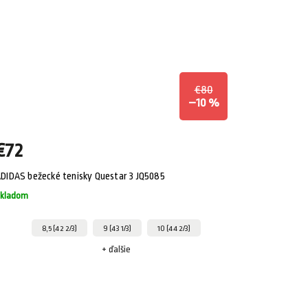
€80
–10 %
€72
DIDAS bežecké tenisky Questar 3 JQ5085
kladom
8,5 (42 2/3)
9 (43 1/3)
10 (44 2/3)
+ ďalšie