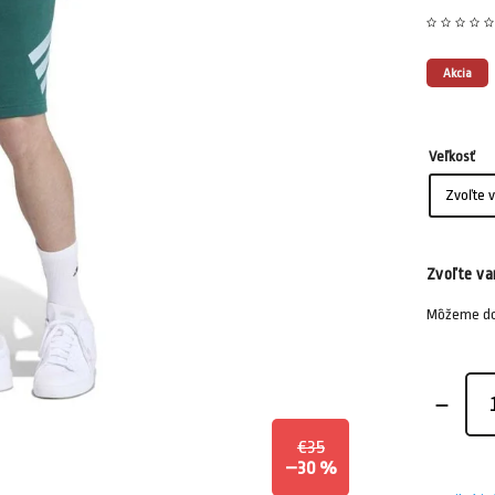
Akcia
Veľkosť
Zvoľte va
Môžeme dor
€35
–30 %