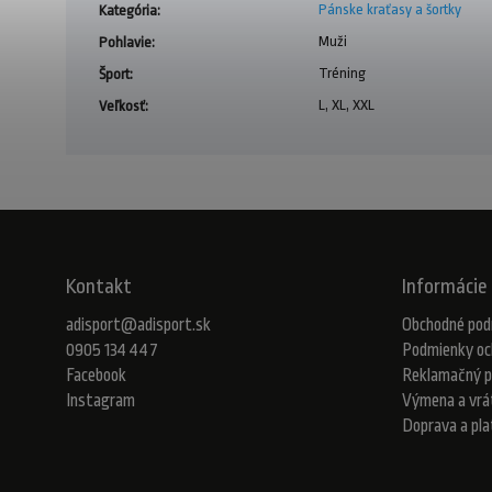
Pánske kraťasy a šortky
Kategória
:
Muži
Pohlavie
:
Tréning
Šport
:
L, XL, XXL
Veľkosť
:
Kontakt
Informácie 
adisport
@
adisport.sk
Obchodné pod
0905 134 447
Podmienky oc
Facebook
Reklamačný p
Instagram
Výmena a vrá
Doprava a pl