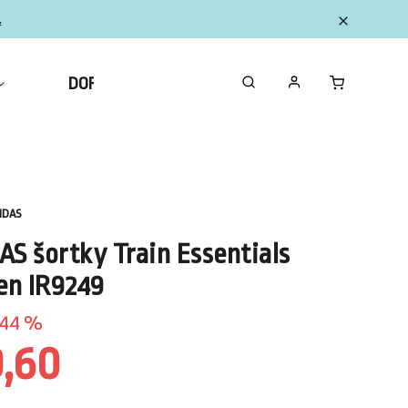
.
DOPLNKY
ZBERATEĽSKÉ FIGURKY MINI
IDAS
AS šortky Train Essentials
n IR9249
44 %
9,60