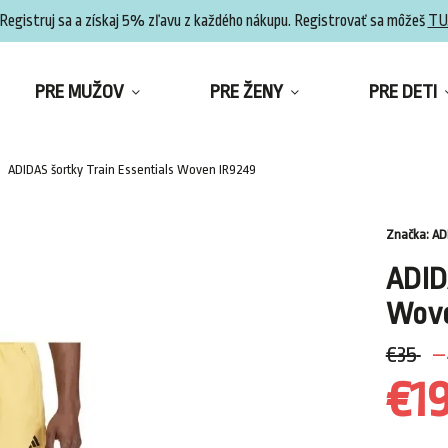
Registruj sa a získaj 5% zľavu z každého nákupu. Registrovať sa môžeš
TU
PRE MUŽOV
PRE ŽENY
PRE DETI
ADIDAS šortky Train Essentials Woven IR9249
Značka:
AD
ADID
Wove
€35
–
€1