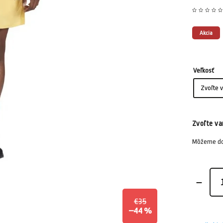
Akcia
Veľkosť
Zvoľte va
Môžeme dor
€35
–44 %