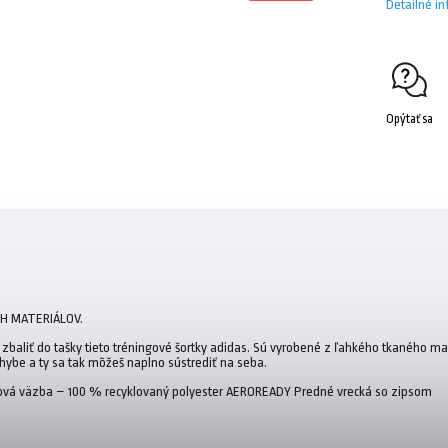
Detailné i
Opýtať sa
H MATERIÁLOV.
zbaliť do tašky tieto tréningové šortky adidas. Sú vyrobené z ľahkého tkaného ma
pohybe a ty sa tak môžeš naplno sústrediť na seba.
átnová väzba – 100 % recyklovaný polyester AEROREADY Predné vrecká so zipsom