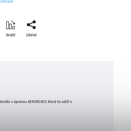
nformácie
Strážiť
Zdieľať
teriálu s úpravou AEROREADY, ktorá ťa udrží v