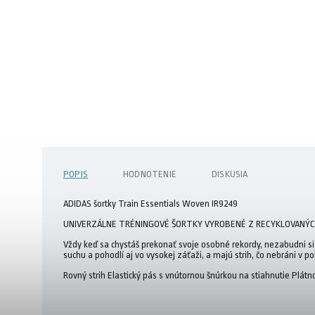
POPIS
HODNOTENIE
DISKUSIA
ADIDAS šortky Train Essentials Woven IR9249
UNIVERZÁLNE TRÉNINGOVÉ ŠORTKY VYROBENÉ Z RECYKLOVANÝC
Vždy keď sa chystáš prekonať svoje osobné rekordy, nezabudni si 
suchu a pohodlí aj vo vysokej záťaži, a majú strih, čo nebráni v 
Rovný strih Elastický pás s vnútornou šnúrkou na stiahnutie Pl