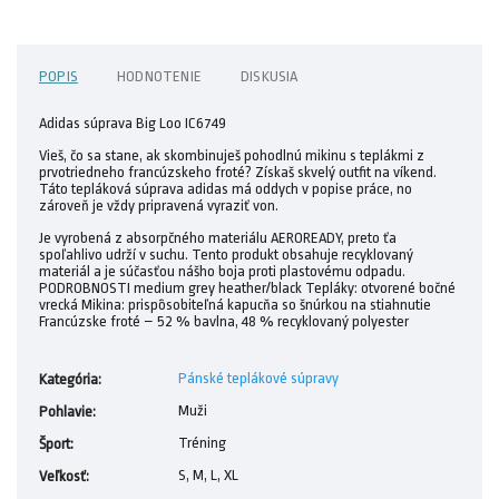
POPIS
HODNOTENIE
DISKUSIA
Adidas súprava Big Loo IC6749
Vieš, čo sa stane, ak skombinuješ pohodlnú mikinu s teplákmi z
prvotriedneho francúzskeho froté? Získaš skvelý outfit na víkend.
Táto tepláková súprava adidas má oddych v popise práce, no
zároveň je vždy pripravená vyraziť von.
Je vyrobená z absorpčného materiálu AEROREADY, preto ťa
spoľahlivo udrží v suchu. Tento produkt obsahuje recyklovaný
materiál a je súčasťou nášho boja proti plastovému odpadu.
PODROBNOSTI medium grey heather/black Tepláky: otvorené bočné
vrecká Mikina: prispôsobiteľná kapucňa so šnúrkou na stiahnutie
Francúzske froté – 52 % bavlna, 48 % recyklovaný polyester
Pánské teplákové súpravy
Kategória
:
Muži
Pohlavie
:
Tréning
Šport
:
S, M, L, XL
Veľkosť
: