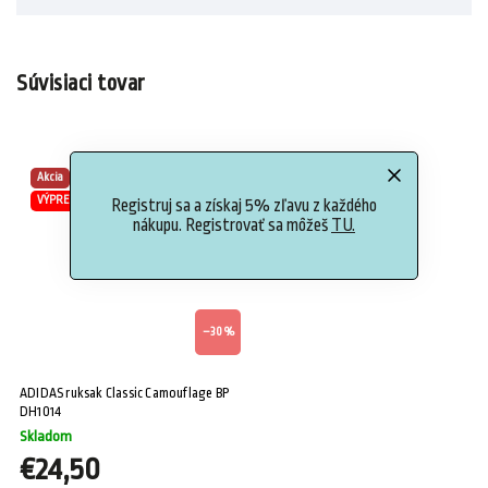
Súvisiaci tovar
Akcia
VÝPREDAJ
Registruj sa a získaj 5% zľavu z každého
nákupu. Registrovať sa môžeš
TU.
–30 %
ADIDAS ruksak Classic Camouflage BP
DH1014
Skladom
€24,50