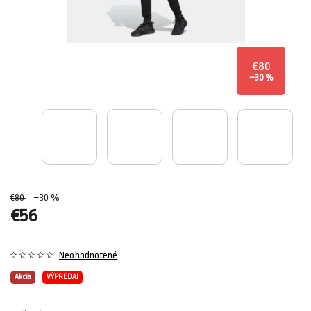
€80
–30 %
€80
–30 %
€56
Neohodnotené
Akcia
VÝPREDAJ