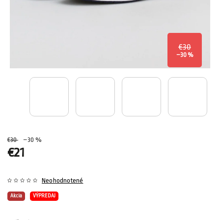
€30
–30 %
€30
–30 %
€21
Neohodnotené
Akcia
VÝPREDAJ