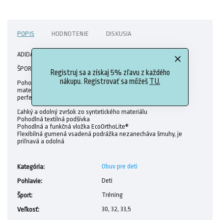
POPIS
HODNOTENIE
DISKUSIA
ADIDAS tenisky ALTASPORT K G27093
ŠPORTOVÝ ŠTÝL NA NEKONEČNÉ HODINY HRANIA SA.
Registruj sa a získaj 5% zľavu z každého
nákupu. Registrovať sa môžeš
TU.
Pohodlné tenisky majú ľahký a odolný zvršok zo syntetického
materiálu a gumenú podrážku, ktorá nezanecháva šmuhy a je
perfektná do telocvične.
Ľahký a odolný zvršok zo syntetického materiálu
Pohodlná textilná podšívka
Pohodlná a funkčná vložka EcoOrthoLite®
Flexibilná gumená vsadená podrážka nezanecháva šmuhy, je
priľnavá a odolná
Obuv pre deti
Kategória
:
Deti
Pohlavie
:
Tréning
Šport
:
30, 32, 33,5
Veľkosť
: