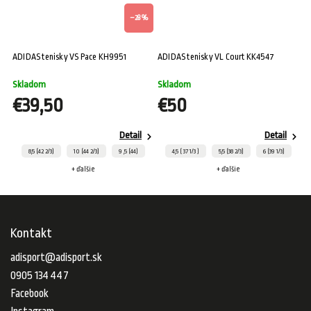
%
–28 %
ADIDAS tenisky VS Pace KH9951
ADIDAS tenisky VL Court KK4547
AD
H
Skladom
Skladom
S
€39,50
€50
Detail
Detail
8,5 (42 2/3)
10 (44 2/3)
9 ,5 (44)
4,5 ( 37 1/3 )
5,5 (38 2/3)
6 (39 1/3)
+ ďalšie
+ ďalšie
Kontakt
adisport
@
adisport.sk
0905 134 447
Facebook