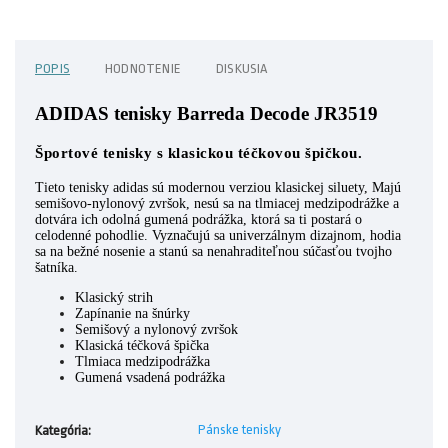
POPIS
HODNOTENIE
DISKUSIA
ADIDAS tenisky Barreda Decode JR3519
Športové tenisky s klasickou téčkovou špičkou.
Tieto tenisky adidas sú modernou verziou klasickej siluety, Majú
semišovo-nylonový zvršok, nesú sa na tlmiacej medzipodrážke a
dotvára ich odolná gumená podrážka, ktorá sa ti postará o
celodenné pohodlie. Vyznačujú sa univerzálnym dizajnom, hodia
sa na bežné nosenie a stanú sa nenahraditeľnou súčasťou tvojho
šatníka.
Klasický strih
Zapínanie na šnúrky
Semišový a nylonový zvršok
Klasická téčková špička
Tlmiaca medzipodrážka
Gumená vsadená podrážka
Pánske tenisky
Kategória
: