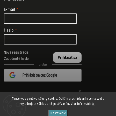
E-mail
Heslo
Nová registrácia
Prihlásiť sa
Zabudnuté heslo
alebo
Prihlásiť sa cez Google
Realizovalo štúdio Adatelier
Tento web používa súbory cookie. Ďalším prechádzaním tohto webu
vyjadrujete súhlas s ich používaním. Viac informácií
tu
.
Copyright 2026
ADISPORT.sk - adidas online športový obchod
. Všetky
Nastavenie
práva vyhradené.