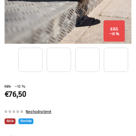
€85
–10 %
€85
–10 %
€76,50
Neohodnotené
Akcia
Novinka