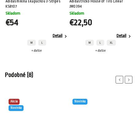
Adidas mikina s kapucňou 3-Stripes
Adidas tričko House of Tiro Linear
AD
KS8107
JM0394
SI
Skladom
Skladom
S
€54
€22,50
Detail
Detail
M
L
M
L
XL
+ ďalšie
+ ďalšie
Podobné (8)
Previous
Next
Akcia
Novinka
Novinka