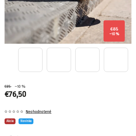
€85
–10 %
€85
–10 %
€76,50
Neohodnotené
Akcia
Novinka