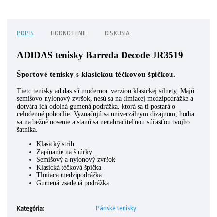
POPIS
HODNOTENIE
DISKUSIA
ADIDAS tenisky Barreda Decode JR3519
Športové tenisky s klasickou téčkovou špičkou.
Tieto tenisky adidas sú modernou verziou klasickej siluety, Majú
semišovo-nylonový zvršok, nesú sa na tlmiacej medzipodrážke a
dotvára ich odolná gumená podrážka, ktorá sa ti postará o
celodenné pohodlie. Vyznačujú sa univerzálnym dizajnom, hodia
sa na bežné nosenie a stanú sa nenahraditeľnou súčasťou tvojho
šatníka.
Klasický strih
Zapínanie na šnúrky
Semišový a nylonový zvršok
Klasická téčková špička
Tlmiaca medzipodrážka
Gumená vsadená podrážka
Pánske tenisky
Kategória
: