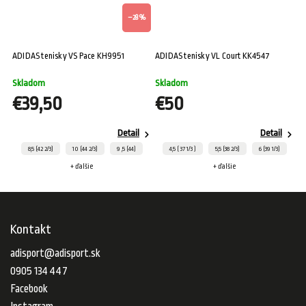
%
–28 %
ADIDAS tenisky VS Pace KH9951
ADIDAS tenisky VL Court KK4547
AD
H
Skladom
Skladom
S
€39,50
€50
Detail
Detail
8,5 (42 2/3)
10 (44 2/3)
9 ,5 (44)
4,5 ( 37 1/3 )
5,5 (38 2/3)
6 (39 1/3)
+ ďalšie
+ ďalšie
Kontakt
adisport
@
adisport.sk
0905 134 447
Facebook