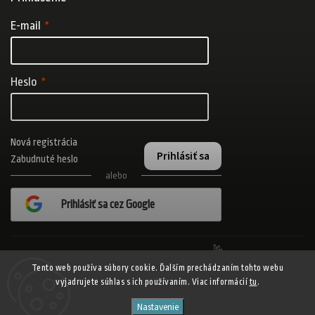
E-mail
Heslo
Nová registrácia
Prihlásiť sa
Zabudnuté heslo
alebo
Prihlásiť sa cez Google
Realizovalo štúdio Adatelier
Tento web používa súbory cookie. Ďalším prechádzaním tohto webu
vyjadrujete súhlas s ich používaním. Viac informácií
tu
.
Copyright 2026
ADISPORT.sk - adidas online športový obchod
. Všetky
Nastavenie
práva vyhradené.