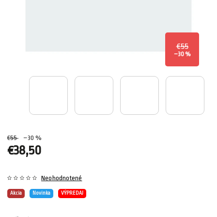
€55
–30 %
€55
–30 %
€38,50
Neohodnotené
Akcia
Novinka
VÝPREDAJ