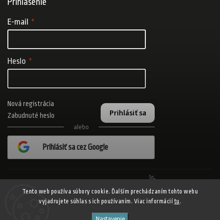
Prihlásenie
E-mail
Heslo
Nová registrácia
Prihlásiť sa
Zabudnuté heslo
alebo
Prihlásiť sa cez Google
Realizovalo štúdio Adatelier
Tento web používa súbory cookie. Ďalším prechádzaním tohto webu
vyjadrujete súhlas s ich používaním. Viac informácií
tu
.
Copyright 2026
ADISPORT.sk - adidas online športový obchod
. Všetky
Nastavenie