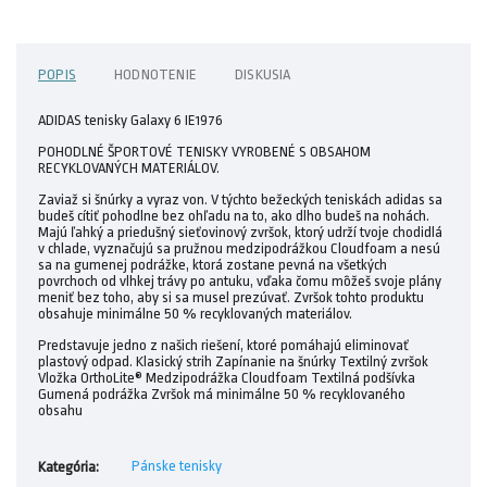
POPIS
HODNOTENIE
DISKUSIA
ADIDAS tenisky Galaxy 6 IE1976
POHODLNÉ ŠPORTOVÉ TENISKY VYROBENÉ S OBSAHOM
RECYKLOVANÝCH MATERIÁLOV.
Zaviaž si šnúrky a vyraz von. V týchto bežeckých teniskách adidas sa
budeš cítiť pohodlne bez ohľadu na to, ako dlho budeš na nohách.
Majú ľahký a priedušný sieťovinový zvršok, ktorý udrží tvoje chodidlá
v chlade, vyznačujú sa pružnou medzipodrážkou Cloudfoam a nesú
sa na gumenej podrážke, ktorá zostane pevná na všetkých
povrchoch od vlhkej trávy po antuku, vďaka čomu môžeš svoje plány
meniť bez toho, aby si sa musel prezúvať. Zvršok tohto produktu
obsahuje minimálne 50 % recyklovaných materiálov.
Predstavuje jedno z našich riešení, ktoré pomáhajú eliminovať
plastový odpad. Klasický strih Zapínanie na šnúrky Textilný zvršok
Vložka OrthoLite® Medzipodrážka Cloudfoam Textilná podšívka
Gumená podrážka Zvršok má minimálne 50 % recyklovaného
obsahu
Pánske tenisky
Kategória
: