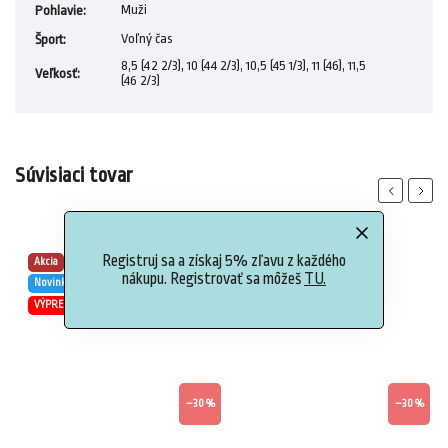
Muži
Pohlavie
:
Voľný čas
Šport
:
8,5 (42 2/3), 10 (44 2/3), 10,5 (45 1/3), 11 (46), 11,5
Veľkosť
:
(46 2/3)
Súvisiaci tovar
Previous
Next
Registruj sa a získaj 5% zľavu z každého
Akcia
Akcia
nákupu. Registrovať sa môžeš
TU.
Novinka
VÝPREDAJ
VÝPREDAJ
%
–30 %
–30 %