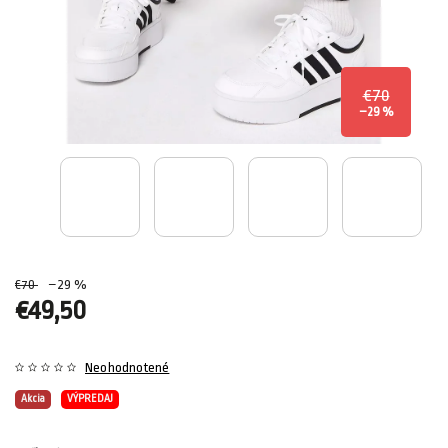
€70
–29 %
€70
–29 %
€49,50
Neohodnotené
Akcia
VÝPREDAJ