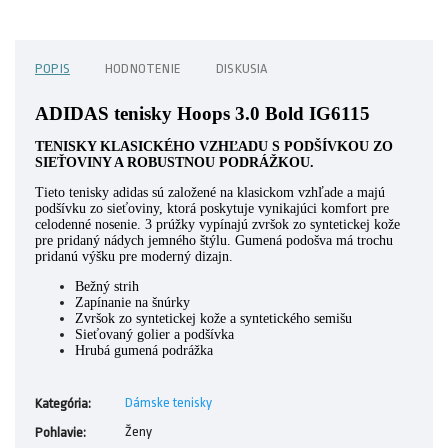
POPIS
HODNOTENIE
DISKUSIA
ADIDAS tenisky Hoops 3.0 Bold IG6115
TENISKY KLASICKÉHO VZHĽADU S PODŠÍVKOU ZO
SIEŤOVINY A ROBUSTNOU PODRÁŽKOU.
Tieto tenisky adidas sú založené na klasickom vzhľade a majú
podšívku zo sieťoviny, ktorá poskytuje vynikajúci komfort pre
celodenné nosenie. 3 prúžky vypínajú zvršok zo syntetickej kože
pre pridaný nádych jemného štýlu. Gumená podošva má trochu
pridanú výšku pre moderný dizajn.
Bežný strih
Zapínanie na šnúrky
Zvršok zo syntetickej kože a syntetického semišu
Sieťovaný golier a podšívka
Hrubá gumená podrážka
Dámske tenisky
Kategória
:
Ženy
Pohlavie
: