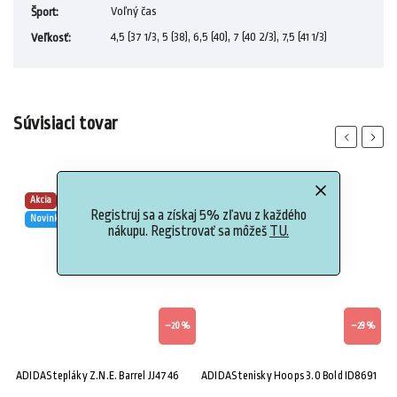
Voľný čas
Šport
:
4,5 (37 1/3, 5 (38), 6,5 (40), 7 (40 2/3), 7,5 (41 1/3)
Veľkosť
:
Súvisiaci tovar
Previous
Next
Akcia
Akcia
Registruj sa a získaj 5% zľavu z každého
Novinka
VÝPREDAJ
nákupu. Registrovať sa môžeš
TU.
%
–20 %
–29 %
ADIDAS tepláky Z.N.E. Barrel JJ4746
ADIDAS tenisky Hoops 3.0 Bold ID8691