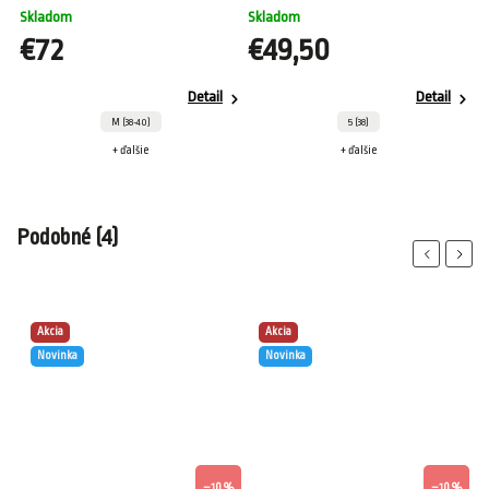
Skladom
Skladom
€72
€49,50
Detail
Detail
M (38-40)
5 (38)
+ ďalšie
+ ďalšie
Podobné (4)
Previous
Next
Akcia
Akcia
Novinka
Novinka
%
–10 %
–10 %