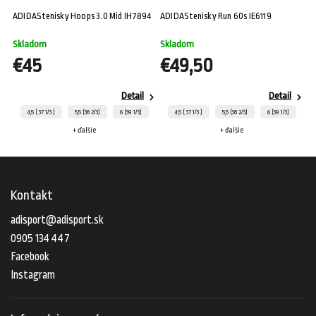
73
ADIDAS tenisky Hoops 3.0 Mid IH7894
ADIDAS tenisky Run 60s IE6119
Skladom
Skladom
€45
€49,50
Detail
Detail
4,5 ( 37 1/3 )
5,5 (38 2/3)
6 (39 1/3)
4,5 ( 37 1/3 )
5,5 (38 2/3)
6 (39 1/3)
+ ďalšie
+ ďalšie
Kontakt
adisport
@
adisport.sk
0905 134 447
Facebook
Instagram