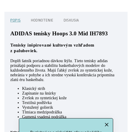
POPIS
HODNOTENIE
DISKUSIA
ADIDAS tenisky Hoops 3.0 Mid IH7893
Tenisky inšpirované kultovým vzhľadom
z paluboviek.
Doplň šatník poriadnou dávkou štýlu. Tieto tenisky adidas
prinášajú podporu a stabilitu basketbalových modelov do
každodenného života. Majú ľahký zvršok zo syntetickej kože,
nebránia v pohybe a ich stredne vysoká konštrukcia pripomína
zlatú éru basketbalu.
Klasický strih
Zapínanie na šnúrky
Zvršok zo syntetickej kože
Textilná podšívka
Vystužený golierik
Tlmiaca medzipodrážka
Gumená vsadená podrážka