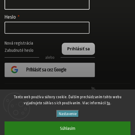
Heslo
Nová registrácia
Prihlásiť sa
Zabudnuté heslo
alebo
Prihlásiť sa cez Google
Realizovalo štúdio Adatelier
Tento web používa súbory cookie. Ďalším prechádzaním tohto webu
vyjadrujete súhlas s ich používaním. Viac informácií
tu
.
Copyright 2026
ADISPORT.sk - adidas online športový obchod
. Všetky
Nastavenie
práva vyhradené.
Shoptet
Shoptak.cz
Vytvořil
| Design
Súhlasím