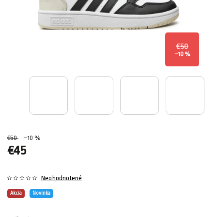
€50
–10 %
€50
–10 %
€45
Neohodnotené
Akcia
Novinka