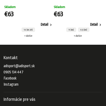
Skladom
Skladom
S
€63
€63
Detail
Detail
10 (44 2/3)
11 (46)
9 ,5 (44)
+ ďalšie
+ ďalšie
Kontakt
adisport
@
adisport.sk
0905 134 447
Facebook
Instagram
Informácie pre vás