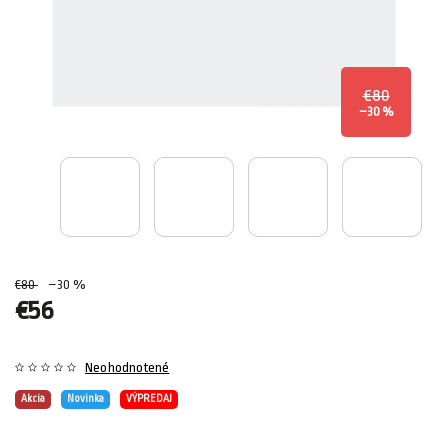
€80
–30 %
€80
–30 %
€56
Neohodnotené
Akcia
Novinka
VÝPREDAJ