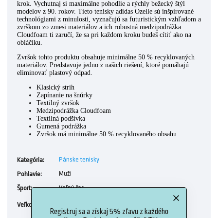
krok. Vychutnaj si maximálne pohodlie a rýchly bežecký štýl
modelov z 90. rokov. Tieto tenisky adidas Ozelle sú inšpirované
technológiami z minulosti, vyznačujú sa futuristickým vzhľadom a
zvrškom zo zmesi materiálov a ich robustná medzipodrážka
Cloudfoam ti zaručí, že sa pri každom kroku budeš cítiť ako na
obláčiku.
Zvršok tohto produktu obsahuje minimálne 50 % recyklovaných
materiálov. Predstavuje jedno z našich riešení, ktoré pomáhajú
eliminovať plastový odpad.
Klasický strih
Zapínanie na šnúrky
Textilný zvršok
Medzipodrážka Cloudfoam
Textilná podšívka
Gumená podrážka
Zvršok má minimálne 50 % recyklovaného obsahu
Pánske tenisky
Kategória
:
Muži
Pohlavie
:
Voľný čas
Šport
:
7 (40 2/3), 8 (42), 9 (43 1/3), 9 ,5 (44), 10 (44 2/3),
Veľkosť
:
10,5 (45 1/3), 11 (46)
Registruj sa a získaj 5% zľavu z každého