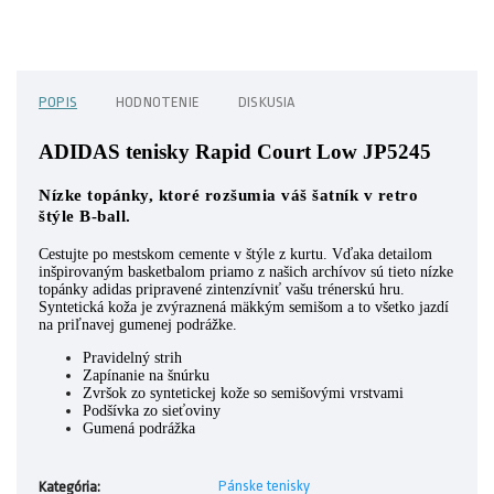
POPIS
HODNOTENIE
DISKUSIA
ADIDAS tenisky Rapid Court Low JP5245
Nízke topánky, ktoré rozšumia váš šatník v retro
štýle B-ball.
Cestujte po mestskom cemente v štýle z kurtu. Vďaka detailom
inšpirovaným basketbalom priamo z našich archívov sú tieto nízke
topánky adidas pripravené zintenzívniť vašu trénerskú hru.
Syntetická koža je zvýraznená mäkkým semišom a to všetko jazdí
na priľnavej gumenej podrážke.
Pravidelný strih
Zapínanie na šnúrku
Zvršok zo syntetickej kože so semišovými vrstvami
Podšívka zo sieťoviny
Gumená podrážka
Pánske tenisky
Kategória
: