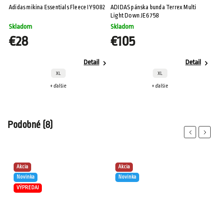
y
Adidas mikina Essentials Fleece IY9082
ADIDAS pánska bunda Terrex Multi
Ad
Light Down JE6758
Fl
Skladom
Skladom
S
€28
€105
Detail
Detail
XL
XL
+ ďalšie
+ ďalšie
Podobné (8)
Previous
Next
Akcia
Akcia
Novinka
Novinka
VÝPREDAJ