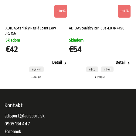
%
–30 %
–10 %
ADIDAS tenisky Rapid Court Low
ADIDAS tenisky Run 60s 4.0 JR7490
AD
JR3156
Skladom
Skladom
S
€42
€54
Detail
Detail
9 ,5 (44)
8 (42)
11 (46)
+ ďalšie
+ ďalšie
Kontakt
adisport
@
adisport.sk
0905 134 447
Facebook