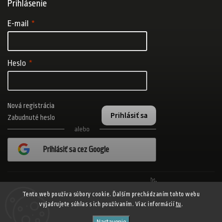
Prihlásenie
E-mail
Heslo
Nová registrácia
Prihlásiť sa
Zabudnuté heslo
alebo
Prihlásiť sa cez Google
Realizovalo štúdio Adatelier
Tento web používa súbory cookie. Ďalším prechádzaním tohto webu
vyjadrujete súhlas s ich používaním. Viac informácií
tu
.
Copyright 2026
ADISPORT.sk - adidas online športový obchod
. Všetky
Nastavenie