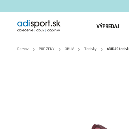
VÝPREDAJ
Domov
/
PRE ŽENY
/
OBUV
/
Tenisky
/
ADIDAS tenisk