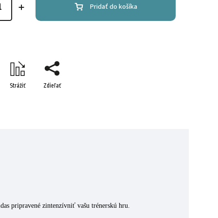
Pridať do košíka
Strážiť
Zdieľať
as pripravené zintenzívniť vašu trénerskú hru.