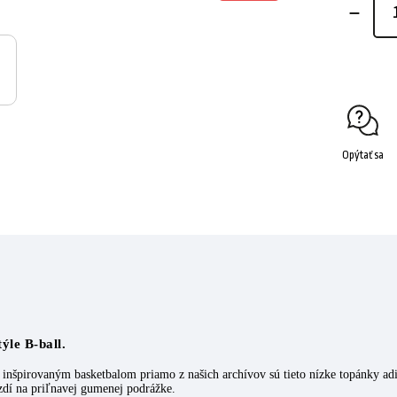
Opýtať sa
ýle B-ball.
inšpirovaným basketbalom priamo z našich archívov sú tieto nízke topánky adid
zdí na priľnavej gumenej podrážke.