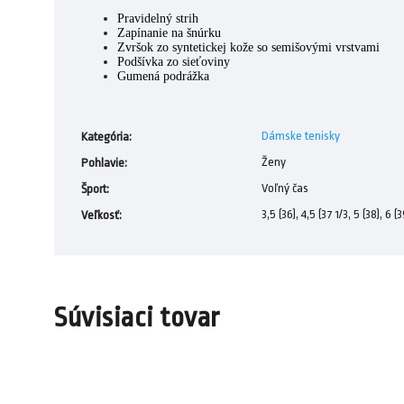
Pravidelný strih
Zapínanie na šnúrku
Zvršok zo syntetickej kože so semišovými vrstvami
Podšívka zo sieťoviny
Gumená podrážka
Dámske tenisky
Kategória
:
Ženy
Pohlavie
:
Voľný čas
Šport
:
3,5 (36), 4,5 (37 1/3, 5 (38), 6 (3
Veľkosť
:
Súvisiaci tovar