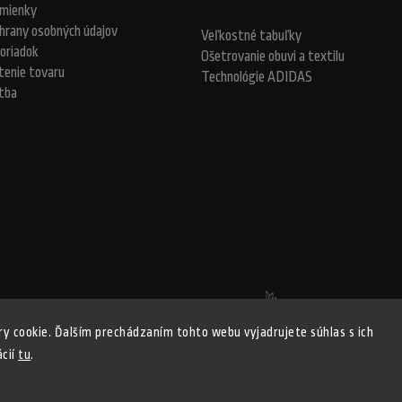
mienky
hrany osobných údajov
Veľkostné tabuľky
oriadok
Ošetrovanie obuvi a textilu
tenie tovaru
Technológie ADIDAS
atba
Realizovalo štúdio Adatelier
y cookie. Ďalším prechádzaním tohto webu vyjadrujete súhlas s ich
ácií
tu
.
ight 2026
ADISPORT.sk - adidas online športový obchod
. Všetky práva vyhr
Shoptet
Shoptak.cz
Vytvořil
| Design