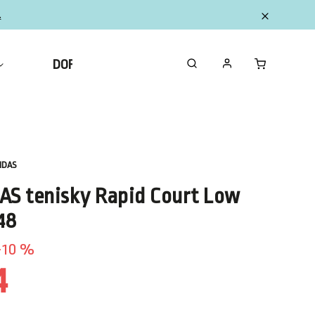
.
DOPLNKY
ZBERATEĽSKÉ FIGURKY MINI
IDAS
AS tenisky Rapid Court Low
48
10 %
4