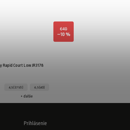
€40
–10 %
y Rapid Court Low JR3178
4,5 ( 37 1/3 )
6,5 (40)
+ ďalšie
Prihlásenie