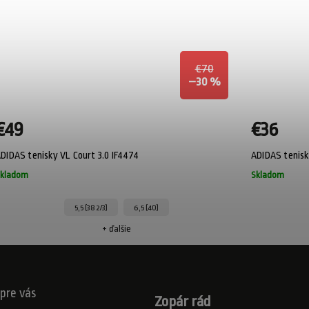
€70
–30 %
€49
€36
DIDAS tenisky VL Court 3.0 IF4474
ADIDAS tenisk
kladom
Skladom
5,5 (38 2/3)
6,5 (40)
+ ďalšie
pre vás
Zopár rád