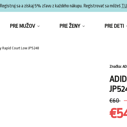
Registruj sa a získaj 5% zľavu z každého nákupu. Registrovať sa môžeš
TU
PRE MUŽOV
PRE ŽENY
PRE DETI
y Rapid Court Low JP5248
Značka:
AD
ADID
JP52
€60
–
€5