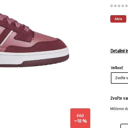
Akcia
Detailné i
Veľkosť
Zvoľte va
Môžeme dor
€60
–10 %