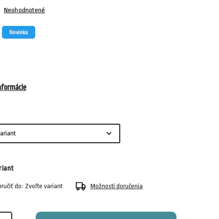
Neohodnotené
Novinka
nformácie
riant
učiť do:
Zvoľte variant
Možnosti doručenia