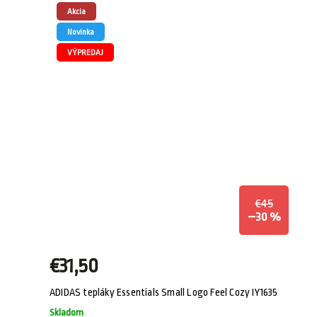
Akcia
Novinka
VÝPREDAJ
€45
–30 %
€31,50
ADIDAS tepláky Essentials Small Logo Feel Cozy IY1635
Skladom