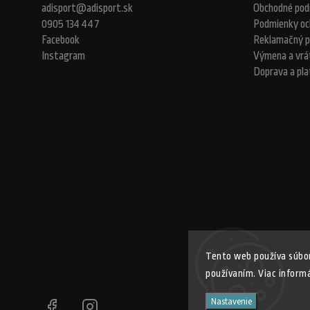
adisport
@
adisport.sk
Obchodné pod
0905 134 447
Podmienky oc
Facebook
Reklamačný p
Instagram
Výmena a vrá
Doprava a pl
Tento web používa súbor
používaním. Viac inform
Copyr
Nastavenie
Facebook
Instagram