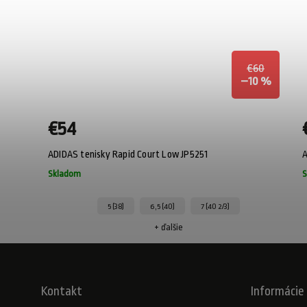
€60
–10 %
€54
ADIDAS tenisky Rapid Court Low JP5251
A
Skladom
S
5 (38)
6,5 (40)
7 (40 2/3)
+ ďalšie
Kontakt
Informácie 