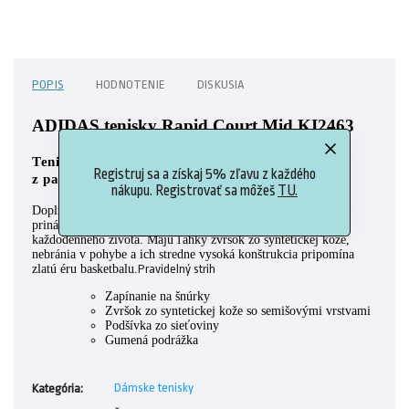
POPIS
HODNOTENIE
DISKUSIA
ADIDAS tenisky Rapid Court Mid KI2463
Tenisky inšpirované kultovým vzhľadom
Registruj sa a získaj 5% zľavu z každého
z paluboviek.
nákupu. Registrovať sa môžeš
TU.
Doplň šatník poriadnou dávkou štýlu. Tieto tenisky adidas
prinášajú podporu a stabilitu basketbalových modelov do
každodenného života. Majú ľahký zvršok zo syntetickej kože,
nebránia v pohybe a ich stredne vysoká konštrukcia pripomína
zlatú éru basketbalu.
Pravidelný strih
Zapínanie na šnúrky
Zvršok zo syntetickej kože so semišovými vrstvami
Podšívka zo sieťoviny
Gumená podrážka
Dámske tenisky
Kategória
: