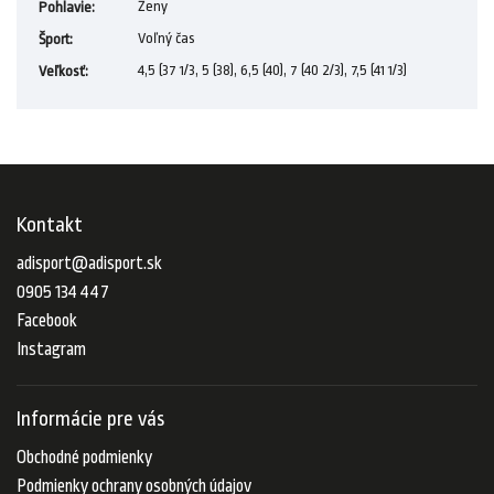
Ženy
Pohlavie
:
Voľný čas
Šport
:
4,5 (37 1/3, 5 (38), 6,5 (40), 7 (40 2/3), 7,5 (41 1/3)
Veľkosť
:
Kontakt
adisport
@
adisport.sk
0905 134 447
Facebook
Instagram
Informácie pre vás
Obchodné podmienky
Podmienky ochrany osobných údajov