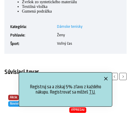
Zvršok zo syntetického materiálu
Textilná vložka
Gumená podrážka
Dámske tenisky
Kategória
:
Ženy
Pohlavie
:
Voľný čas
Šport
:
Súvisiaci tovar
Previous
Next
Registruj sa a získaj 5% zľavu z každého
nákupu. Registrovať sa môžeš
TU.
Akcia
Akcia
Novinka
Novinka
VÝPREDAJ