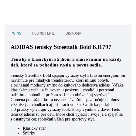
POPIS
HODNOTENIE
DISKUSIA
ADIDAS tenisky Streettalk Bold KI1797
Tenisky s klasickým strihom a šnurovaním na každý
deň, ktoré sa pohodlne nosia a pevne sedia.
Tenisky Streettalk Bold spájajú výrazný štýl s hravou energiou. Sú
navrhnuté pre mladých trendsetterov, ktorí milujú pohyb,
a prinášajú moderný šmrnc do kultového dedičstva adidas. Vďaka
klasickému strihu a šnurovaniu poskytujú chodidlu potrebnú
stabilitu a pohodlie, pričom sa ľahko obúvajú aj vyzúvajú.
Gumená podrážka, ktorá nezanecháva šmuhy, zaručuje odolnosť
v školských chodbách aj pri hrách vonku. Grafická potlač
a 3 prúžky vytvárajú výrazný look, ktorý vynikne v dave. Tieto
tenisky adidas sú pre deti, ktoré chcú vyjadriť svoje ja a spájať sa
s ostatnými cez spoločnú vášeň pre športový štýl.
Klasický strih
Šnúrky