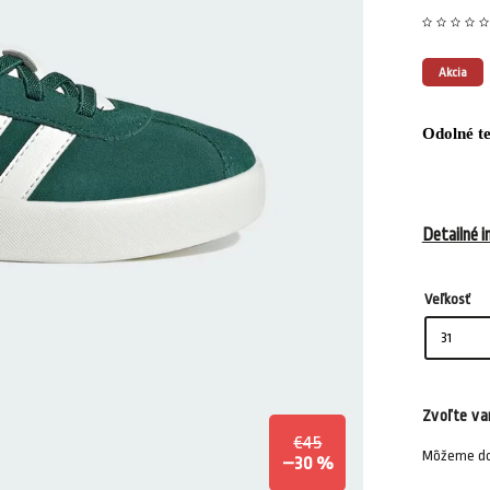
Akcia
Odolné te
Detailné i
Veľkosť
Zvoľte va
€45
Môžeme dor
–30 %