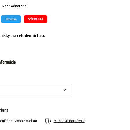
Neohodnotené
Novinka
VÝPREDAJ
nisky na celodennú hru.
nformácie
riant
učiť do:
Zvoľte variant
Možnosti doručenia