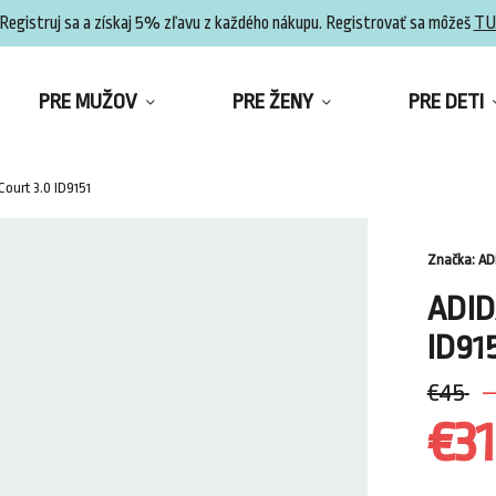
Registruj sa a získaj 5% zľavu z každého nákupu. Registrovať sa môžeš
TU
PRE MUŽOV
PRE ŽENY
PRE DETI
Court 3.0 ID9151
Značka:
AD
ADID
ID91
€45
–
€3