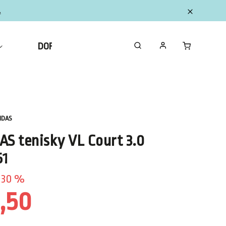
.
DOPLNKY
ZBERATEĽSKÉ FIGURKY MINI
IDAS
AS tenisky VL Court 3.0
51
30 %
1,50