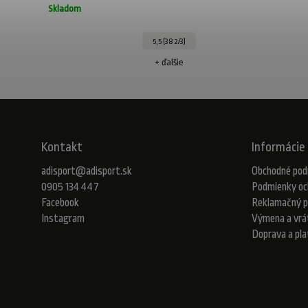
Skladom
5,5 (38 2/3)
+ ďalšie
Kontakt
Informácie 
adisport
@
adisport.sk
Obchodné pod
0905 134 447
Podmienky oc
Facebook
Reklamačný p
Instagram
Výmena a vrá
Doprava a pl