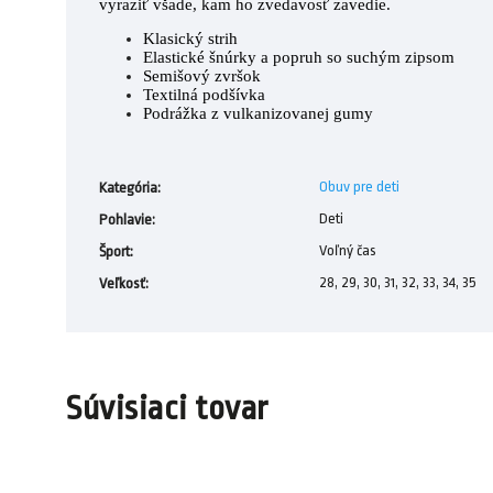
vyraziť všade, kam ho zvedavosť zavedie.
Klasický strih
Elastické šnúrky a popruh so suchým zipsom
Semišový zvršok
Textilná podšívka
Podrážka z vulkanizovanej gumy
Obuv pre deti
Kategória
:
Deti
Pohlavie
:
Voľný čas
Šport
:
28, 29, 30, 31, 32, 33, 34, 35
Veľkosť
:
Súvisiaci tovar