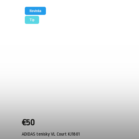
Novinka
Tip
€50
ADIDAS tenisky VL Court KJ1801