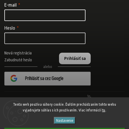
E-mail
Heslo
Nová registrácia
Prihlásiť sa
Zabudnuté heslo
alebo
Prihlásiť sa cez Google
Realizovalo štúdio Adatelier
Tento web používa súbory cookie. Ďalším prechádzaním tohto webu
vyjadrujete súhlas s ich používaním. Viac informácií
tu
.
Copyright 2026
ADISPORT.sk - adidas online športový obchod
. Všetky
Nastavenie
práva vyhradené.
Shoptet
Shoptak.cz
Vytvořil
| Design