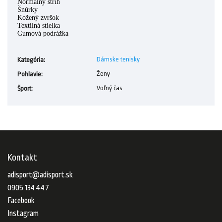
Normálny strih
Šnúrky
Kožený zvršok
Textilná stielka
Gumová podrážka
Dámske tenisky
Kategória
:
Ženy
Pohlavie
:
Voľný čas
Šport
:
Kontakt
adisport
@
adisport.sk
0905 134 447
Facebook
Instagram