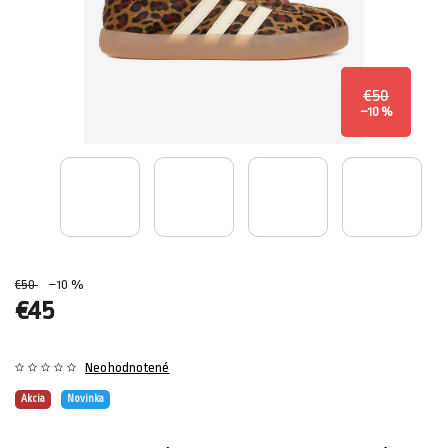
€50
–10 %
€50
–10 %
€45
Neohodnotené
Akcia
Novinka