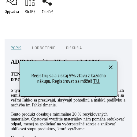
Opýtať sa
Strážiť
Zdieľať
POPIS
HODNOTENIE
DISKUSIA
ADIDAS tenisky VL Court LA1816
TENISKY VYROBENÉ S OBSAHOM
Registruj sa a získaj 5% zľavu z každého
RECYKLOVANÝCH MATERIÁLOV.
nákupu. Registrovať sa môžeš
TU.
S týmito štýlovými teniskami adidas určite nešliapnete vedľa. Ich
semišový zvršok a vulkanizovaná podrážka v skejterskom štýle sa
veľmi ľahko sa prezúvajú, skrývajú pohodlnú a mäkkú podšívku a
nechýba im ľahké tlmenie.
Tento produkt obsahuje minimálne 20 % recyklovaných
materiálov. Opätovné využitie materiálov nám pomáha redukovať
odpad, menej sa spoliehať na vyčerpateľné zdroje a znižovať
uhlíkovú stopu produktov, ktoré vyrábame.