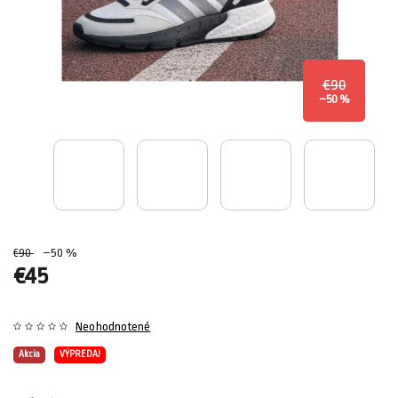
€90
–50 %
€90
–50 %
€45
Neohodnotené
Akcia
VÝPREDAJ