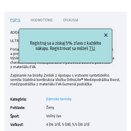
POPIS
HODNOTENIE
DISKUSIA
ADIDAS tenisky ZX 1K Boost FX6641
ULTRAPOHODLNÉ TENISKY VO VÝRAZNOM ŠTÝLE.
Registruj sa a získaj 5% zľavu z každého
nákupu. Registrovať sa môžeš
TU.
Poriadna dávka štýlu robí divy. Móda však nepozná žiadne limity,
a preto sme povzbudili našich trendsetterov, aby sa odviazali.
Výsledkom sú tieto pohodlné tenisky adidas ZX, ktoré sa nesú na
charakteristickej medzipodrážke s polovicou Boost a polovicou
z materiálu EVA.
Zapínanie na šnúrky Zvršok z ripstopu s vrstvami syntetického
semišu Stabilná konštrukcia Vložka OrthoLite® Medzipodrážka Boost,
medzipodrážka z materiálu EVA Gumená podrážka
Dámske tenisky
Kategória
:
Ženy
Pohlavie
:
Voľný čas
Šport
:
4 (36 2/3), 5 (38), 5,5 (38 2/3)
Veľkosť
: