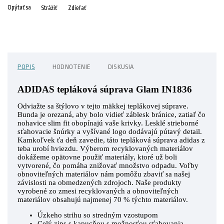
Opýtať sa
Strážiť
Zdieľať
POPIS
HODNOTENIE
DISKUSIA
ADIDAS tepláková súprava Glam IN1836
Odviažte sa štýlovo v tejto mäkkej teplákovej súprave.
Bunda je orezaná, aby bolo vidieť záblesk bránice, zatiaľ čo
nohavice slim fit obopínajú vaše krivky. Lesklé strieborné
sťahovacie šnúrky a vyšívané logo dodávajú pútavý detail.
Kamkoľvek ťa deň zavedie, táto tepláková súprava adidas z
teba urobí hviezdu. Výberom recyklovaných materiálov
dokážeme opätovne použiť materiály, ktoré už boli
vytvorené, čo pomáha znižovať množstvo odpadu. Voľby
obnoviteľných materiálov nám pomôžu zbaviť sa našej
závislosti na obmedzených zdrojoch. Naše produkty
vyrobené zo zmesi recyklovaných a obnoviteľných
materiálov obsahujú najmenej 70 % týchto materiálov.
Úzkeho strihu so stredným vzostupom
Celý zips s kapucňou s možnosťou sťahovania