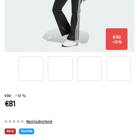
€90
–10 %
€90
–10 %
€81
Neohodnotené
Akcia
Novinka