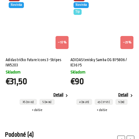
Novinka
Novinka
Tip
–10 %
–25 %
Adidas tričko Future Icons 3-Stripes
ADIDAS tenisky Samba OG B75806 /
IW5203
IE3675
Skladom
Skladom
€31,50
€90
Detail
Detail
XS (30-32)
S (34-36)
4 (36 2/3)
4,5 ( 37 1/3 )
5 (38)
+ ďalšie
+ ďalšie
Podobné (4)