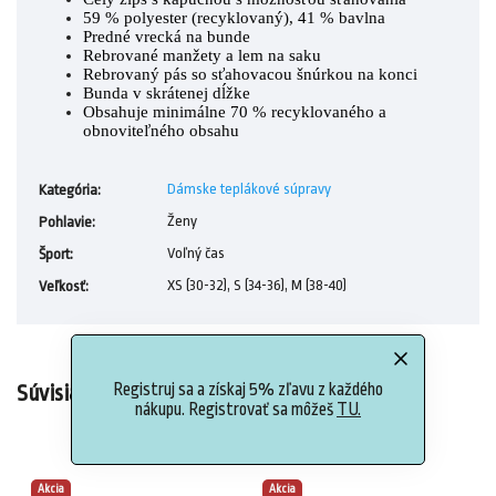
59 % polyester (recyklovaný), 41 % bavlna
Predné vrecká na bunde
Rebrované manžety a lem na saku
Rebrovaný pás so sťahovacou šnúrkou na konci
Bunda v skrátenej dĺžke
Obsahuje minimálne 70 % recyklovaného a
obnoviteľného obsahu
Dámske teplákové súpravy
Kategória
:
Ženy
Pohlavie
:
Voľný čas
Šport
:
XS (30-32), S (34-36), M (38-40)
Veľkosť
:
Registruj sa a získaj 5% zľavu z každého
Súvisiaci tovar
nákupu. Registrovať sa môžeš
TU.
Akcia
Akcia