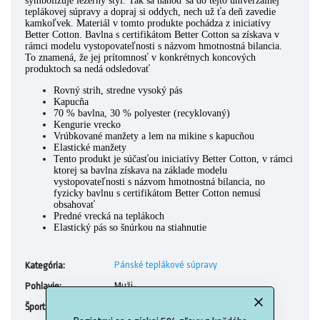
symbolizuje ležérny štýl. Tak sa nahoď sa do tejto univerzálnej
teplákovej súpravy a dopraj si oddych, nech už ťa deň zavedie
kamkoľvek. Materiál v tomto produkte pochádza z iniciatívy
Better Cotton. Bavlna s certifikátom Better Cotton sa získava v
rámci modelu vystopovateľnosti s názvom hmotnostná bilancia.
To znamená, že jej prítomnosť v konkrétnych koncových
produktoch sa nedá odsledovať
Rovný strih, stredne vysoký pás
Kapucňa
70 % bavlna, 30 % polyester (recyklovaný)
Kengurie vrecko
Vrúbkované manžety a lem na mikine s kapucňou
Elastické manžety
Tento produkt je súčasťou iniciatívy Better Cotton, v rámci
ktorej sa bavlna získava na základe modelu
vystopovateľnosti s názvom hmotnostná bilancia, no
fyzicky bavlnu s certifikátom Better Cotton nemusí
obsahovať
Predné vrecká na teplákoch
Elastický pás so šnúrkou na stiahnutie
Pánské teplákové súpravy
Kategória
:
Muži
Pohlavie
:
Tréning
Šport
: