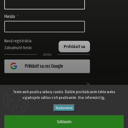
Heslo
Nová registrácia
Prihlásiť sa
Zabudnuté heslo
alebo
Prihlásiť sa cez Google
Realizovalo štúdio Adatelier
Tento web používa súbory cookie. Ďalším prechádzaním tohto webu
vyjadrujete súhlas s ich používaním. Viac informácií
tu
.
Copyright 2026
ADISPORT.sk - adidas online športový obchod
. Všetky
Nastavenie
práva vyhradené.
Shoptet
Shoptak.cz
Vytvořil
| Design
Súhlasím