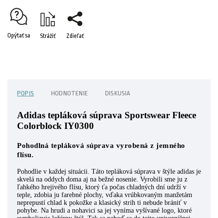
Opýtať sa
Strážiť
Zdieľať
POPIS
HODNOTENIE
DISKUSIA
Adidas tepláková súprava Sportswear Fleece
Colorblock IY0300
Pohodlná tepláková súprava vyrobená z jemného
flísu.
Pohodlie v každej situácii. Táto tepláková súprava v štýle adidas je
skvelá na oddych doma aj na bežné nosenie. Vyrobili sme ju z
ľahkého hrejivého flísu, ktorý ťa počas chladných dní udrží v
teple, zdobia ju farebné plochy, vďaka vrúbkovaným manžetám
neprepustí chlad k pokožke a klasický strih ti nebude brániť v
pohybe. Na hrudi a nohavici sa jej vyníma vyšívané logo, ktoré