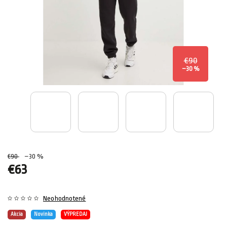
€90
–30 %
€90
–30 %
€63
Neohodnotené
Akcia
Novinka
VÝPREDAJ