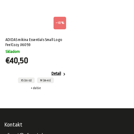
–10 %
ADIDAS mikina Essentials Small Logo
FeelCozy JI6059
Skladom
€40,50
Detail
XS (30-32)
M (38-40)
+ ďalšie
Kontakt