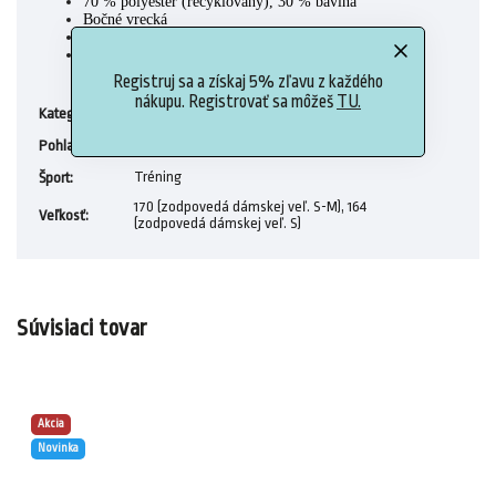
70 % polyester (recyklovaný), 30 % bavlna
Bočné vrecká
Vysoký elastický pás
Široké nohy
Registruj sa a získaj 5% zľavu z každého
nákupu. Registrovať sa môžeš
TU.
Dámske tepláky a nohavice
Kategória
:
Ženy
Pohlavie
:
Tréning
Šport
:
170 (zodpovedá dámskej veľ. S-M), 164
Veľkosť
:
(zodpovedá dámskej veľ. S)
Súvisiaci tovar
Akcia
Novinka