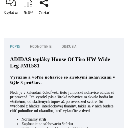
Opýtať sa
Strážiť
Zdieľať
POPIS
HODNOTENIE
DISKUSIA
ADIDAS tepláky House Of Tiro HW Wide-
Leg JM1581
Výrazné a voľné nohavice so širokými nohavicami v
štýle 3 prúžkov.
Nech je v kalendári čokoľvek, tieto juniorské nohavice adidas sú
pripravené. Ich vysoký pás a široké nohavice sa skvele hodia ku
všetkému, od skrátených topov až po oversized svetre. Sú
vyrobené z hladkej interlockovej tkaniny, takže sa v nich budete
cítiť pohodlne od okamihu, keď vykročíte z dverí.
Normálny strih
Zapínanie na sťahovaciu šnúrku