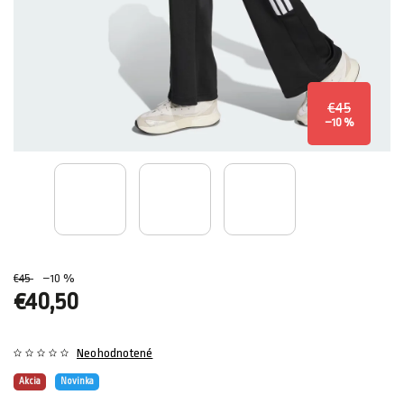
€45
–10 %
€45
–10 %
€40,50
Neohodnotené
Akcia
Novinka