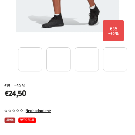
€35
–30 %
€35
–30 %
€24,50
Neohodnotené
Akcia
VÝPREDAJ