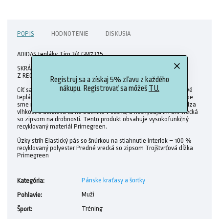
POPIS
HODNOTENIE
DISKUSIA
ADIDAS tepláky Tiro 3/4 GM7375
SKRÁTENÉ FUTBALOVÉ TRÉNINGOVÉ TEPLÁKY VYROBENÉ
Z RECYKLOVANÝCH MATERIÁLOV.
Registruj sa a získaj 5% zľavu z každého
nákupu. Registrovať sa môžeš
TU.
Cíť sa dobre. Vyzeraj dobre. A trénuj ako o život. Tieto trojštvrťové
tepláky adidas sa vyznačujú klasickým štýlom Tiro a pri ich výrobe
sme mysleli aj na planétu. Majú úpravu AEROREADY, ktorá odvádza
vlhkosť a udržiava ťa na trávniku v suchu, a nechýbajú im ani vrecká
so zipsom na drobnosti. Tento produkt obsahuje vysokofunkčný
recyklovaný materiál Primegreen.
Úzky strih Elastický pás so šnúrkou na stiahnutie Interlok – 100 %
recyklovaný polyester Predné vrecká so zipsom Trojštvrťová dĺžka
Primegreen
Pánske kraťasy a šortky
Kategória
:
Muži
Pohlavie
:
Tréning
Šport
: