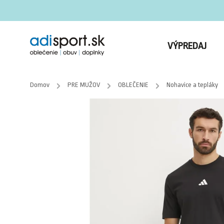
VÝPREDAJ
Domov
/
PRE MUŽOV
/
OBLEČENIE
/
Nohavice a tepláky