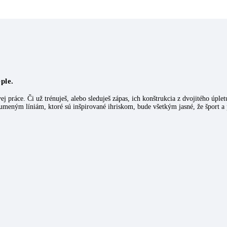
ple.
 práce. Či už trénuješ, alebo sleduješ zápas, ich konštrukcia z dvojitého úplet
eným líniám, ktoré sú inšpirované ihriskom, bude všetkým jasné, že šport a pr