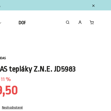
.
DOPLNKY
ZBERATEĽSKÉ FIGURKY MINI
IDAS
AS tepláky Z.N.E. JD5983
11 %
9,50
Neohodnotené