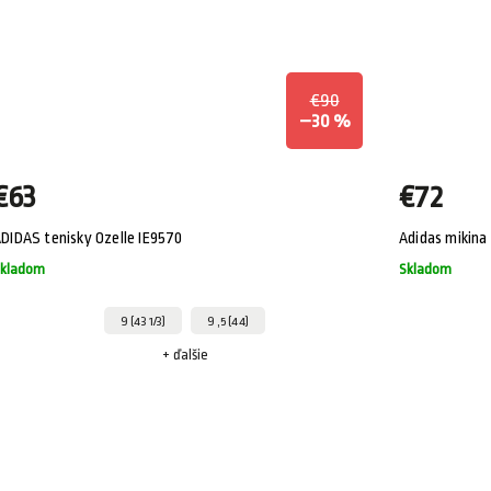
€90
–30 %
€63
€72
DIDAS tenisky Ozelle IE9570
Adidas mikina 
kladom
Skladom
9 (43 1/3)
9 ,5 (44)
+ ďalšie