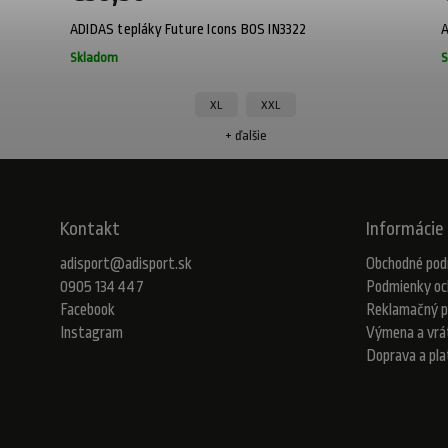
ADIDAS tepláky Future Icons BOS IN3322
A
Skladom
S
XL
XXL
+ ďalšie
Kontakt
Informácie 
adisport
@
adisport.sk
Obchodné pod
0905 134 447
Podmienky oc
Facebook
Reklamačný p
Instagram
Výmena a vrá
Doprava a pl