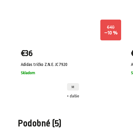
100
€40
0 %
–10 %
€36
Adidas tričko Z.N.E. JC7920
A
Skladom
S
M
+ ďalšie
Podobné (5)