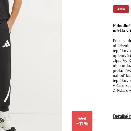
Akcia
Pohodlné 
udržia v t
Pusti sa 
oblečenie
teplákov 
úpletovú 
zips. Vyu
nich odlo
prekonáva
nahoď kap
teplákov 
v čase za
Z.N.E. s 
Detailné i
€90
–11 %