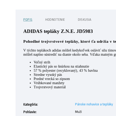
POPIS
HODNOTENIE
DISKUSIA
ADIDAS tepláky Z.N.E. JD5983
Pohodlné trojvrstvové tepláky, ktoré ťa udržia v te
V týchto teplákoch adidas môžeš kedykoľvek osláviť silu tímovej
môžeš naplno sústrediť na dianie okolo seba. Vďaka matným gum
Voľný strih
Elastický pás so šnúrkou na stiahnutie
57 % polyester (recyklovaný), 43 % bavlna
Stredne vysoký pás
Predné vrecká so zipsom
Vrúbkované manžety
Trojvrstvový materiál
Pánske nohavice a tepláky
Kategória
:
Muži
Pohlavie
: