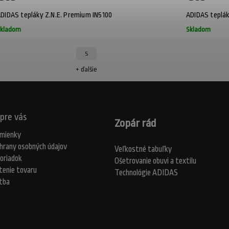
DIDAS tepláky Z.N.E. Premium IN5100
ADIDAS teplák
kladom
Skladom
S
+ ďalšie
pre vás
Zopár rád
mienky
hrany osobných údajov
Veľkostné tabuľky
oriadok
Ošetrovanie obuvi a textilu
tenie tovaru
Technológie ADIDAS
atba