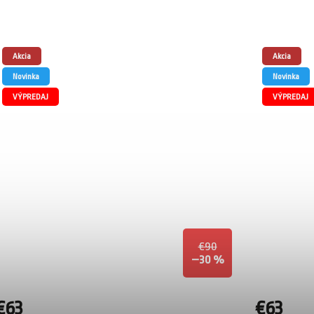
Akcia
Akcia
Novinka
Novinka
VÝPREDAJ
VÝPREDAJ
€90
–30 %
€63
€63