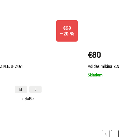
€90
–20 %
€80
Z.N.E. JF2451
Adidas mikina Z.N.E. Quart
Skladom
M
L
+ ďalšie
+
Previous
Next