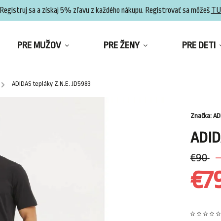
Registruj sa a získaj 5% zľavu z každého nákupu. Registrovať sa môžeš
TU
PRE MUŽOV
PRE ŽENY
PRE DETI
/
ADIDAS tepláky Z.N.E. JD5983
Značka:
AD
ADID
€90
–
€7