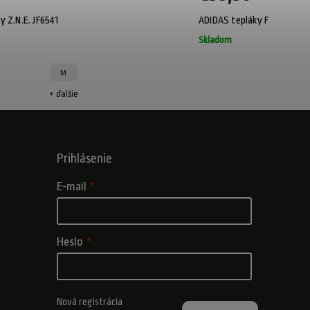
y Z.N.E. JF6541
ADIDAS tepláky Future Icon
Skladom
M
S
+ ďalšie
+
Prihlásenie
E-mail
Heslo
Nová registrácia