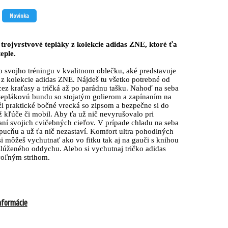
Novinka
trojvrstvové tepláky z kolekcie adidas ZNE, ktoré ťa
eple.
do svojho tréningu v kvalitnom oblečku, aké predstavuje
 z kolekcie adidas ZNE. Nájdeš tu všetko potrebné od
cez kraťasy a tričká až po parádnu tašku. Nahoď na seba
teplákovú bundu so stojatým golierom a zapínaním na
ži praktické bočné vrecká so zipsom a bezpečne si do
ž kľúče či mobil. Aby ťa už nič nevyrušovalo pri
ní svojich cvičebných cieľov. V prípade chladu na seba
ucňu a už ťa nič nezastaví. Komfort ultra pohodlných
si môžeš vychutnať ako vo fitku tak aj na gauči s knihou
slúženého oddychu. Alebo si vychutnaj tričko adidas
voľným strihom.
nformácie