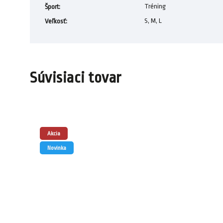
Tréning
Šport
:
S, M, L
Veľkosť
:
Súvisiaci tovar
Akcia
Novinka