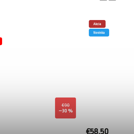
Akcia
Novinka
€90
–30 %
€58,50