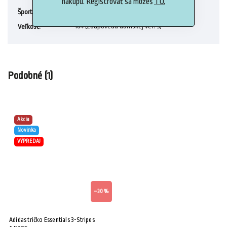
nákupu. Registrovať sa môžeš
TU.
Tréning
Šport
:
164 (zodpovedá dámskej veľ. S)
Veľkosť
:
Podobné (1)
Akcia
Novinka
VÝPREDAJ
–30 %
Adidas tričko Essentials 3-Stripes