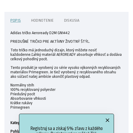
POPIS
HODNOTENIE
DISKUSIA
Adidas tričko Aeroready D2M GN1442
PRIEDUŠNÉ TRIČKO PRE AKTÍVNY ŽIVOTNÝ ŠTÝL.
Toto tričko má jednoduchý dizajn, ktorý môžete nosiť
každodenne.Ľahký materiál AEROREADY absorbuje vlhkosť a dodáva
celkový pohodlný pocit.
Tento produkt je vyrobený zo série vysoko výkonných recyklovaných
materiálov Primegreen. Je tiež vyrobený z recyklovaného obsahu
ako súčasť našej ambície ukončiť plastový odpad.
Normálny strih
100% recyklovaný polyester
Priedušný pocit
Absorbovanie vlhkosti
Krátke rukávy
Primegreen
Dámske tričká
Kategória
:
Registruj sa a získaj 5% zľavu z každého
Ženy
Pohlavie
: