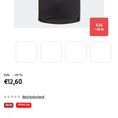
€25
–49 %
€25
–49 %
€12,60
Neohodnotené
Akcia
VÝPREDAJ