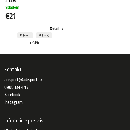
JH1395
Skladom
€21
Detail
M (38-40)
XL (46-48)
+ ďalšie
Kontakt
adisport
@
adisport.sk
0905 134 447
Facebook
Instagram
Informácie pre vás