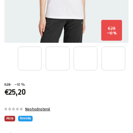
€28
–10 %
€28
–10 %
€25,20
Neohodnotené
Akcia
Novinka