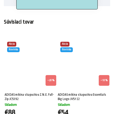
Súvisiaci tovar
Akcia
Akcia
Novinka
Novinka
–20 %
–10 %
ADIDAS mikina s kapucňou Z.N.E. Full-
ADIDAS mikina s kapucňou Essentials
Zip JC5392
Big Logo JV5722
Skladom
Skladom
€88
€54