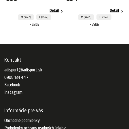
Detail
Detail
M (38-40)
L (42-44)
M (38-40)
L (42-44)
+ ďalšie
+ ďalšie
Kontakt
adisport
@
adisport.sk
0905 134 447
Facebook
Instagram
Informácie pre vás
Obchodné podmienky
Podmienky ochrany osobných údajov