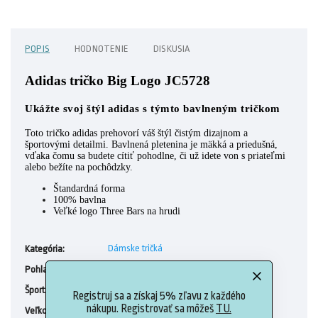
POPIS
HODNOTENIE
DISKUSIA
Adidas tričko Big Logo JC5728
Ukážte svoj štýl adidas s týmto bavlneným tričkom
Toto tričko adidas prehovorí váš štýl čistým dizajnom a
športovými detailmi. Bavlnená pletenina je mäkká a priedušná,
vďaka čomu sa budete cítiť pohodlne, či už idete von s priateľmi
alebo bežíte na pochôdzky.
Štandardná forma
100% bavlna
Veľké logo Three Bars na hrudi
Dámske tričká
Kategória
:
Ženy
Pohlavie
:
Tréning
Šport
:
Registruj sa a získaj 5% zľavu z každého
nákupu. Registrovať sa môžeš
TU.
S (34-36), M (38-40), XL (46-48)
Veľkosť
: